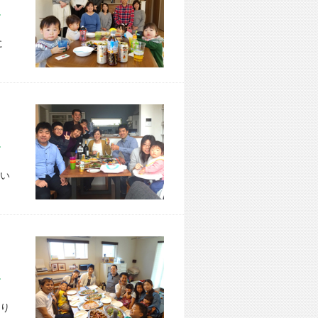
市 Y様宅
に
市 T様宅
い
市 H様宅
り