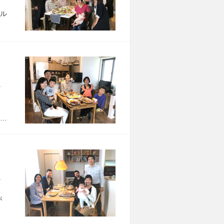
ル
市 H様宅
…
市 K様宅
が