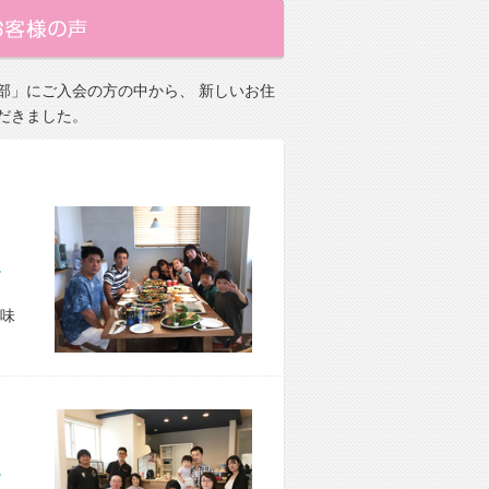
部」にご入会の方の中から、 新しいお住
だきました。
市 O様宅
味
市 M様宅