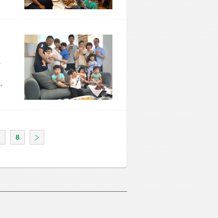
市 Y様宅
。
8