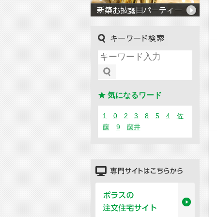
キーワード検索
★ 気になるワード
1
0
2
3
8
5
4
佐
藤
9
藤井
専門サイトはこちらから