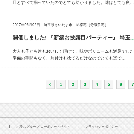
皿とすべて揃っていたのでとても助かりました。味はとても良…
2017年06月02日 埼玉県さいたま市 Ｍ様宅（分譲住宅）
開催しました! 『新築お披露目パーティー』 埼玉県さいたま
大人も子ども達もおいしく頂けて、味やボリュームも満足でした
準備の手間もなく、片付けも捨てるだけなのでとても楽で…
1
2
3
4
5
6
7
ポラスグループ コーポレートサイト
プライバシーポリシー