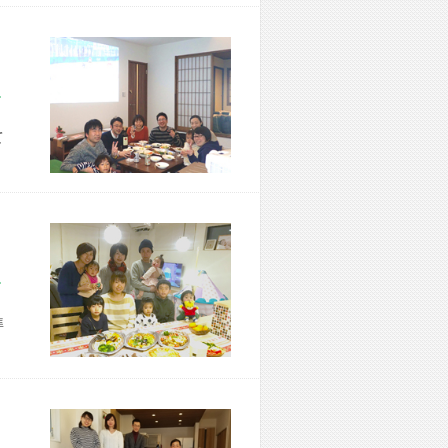
市 M様宅
て
市 N様宅
準