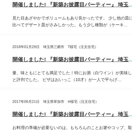
開催しました! 『新築お披露目パーティー』 埼玉県さいたま
見た目あざやかでボリュームもあり良かったです。
少し他の皿
比べてデザート皿がさみしかった。もう少し種類が（ケーキ…
2018年01月29日 埼玉県三郷市 T様宅（注文住宅）
開催しました! 『新築お披露目パーティー』 埼玉県三郷
量、味ともにとても満足でした！特にお酒（白ワイン）が美味し
と評判でした。
ピザはおいっこ（10才）が一人で平らげ…
2017年06月21日 埼玉県草加市 H様宅（注文住宅）
開催しました! 『新築お披露目パーティー』 埼玉県草加
お料理の準備が必要ないのは、もちろんのことお箸やコップ、取