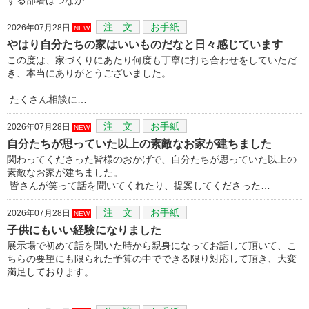
注 文
お手紙
2026年07月28日
NEW
やはり自分たちの家はいいものだなと日々感じています
この度は、家づくりにあたり何度も丁寧に打ち合わせをしていただ
き、本当にありがとうございました。
たくさん相談に…
注 文
お手紙
2026年07月28日
NEW
自分たちが思っていた以上の素敵なお家が建ちました
関わってくださった皆様のおかげで、自分たちが思っていた以上の
素敵なお家が建ちました。
皆さんが笑って話を聞いてくれたり、提案してくださった…
注 文
お手紙
2026年07月28日
NEW
子供にもいい経験になりました
展示場で初めて話を聞いた時から親身になってお話して頂いて、こ
ちらの要望にも限られた予算の中でできる限り対応して頂き、大変
満足しております。
…