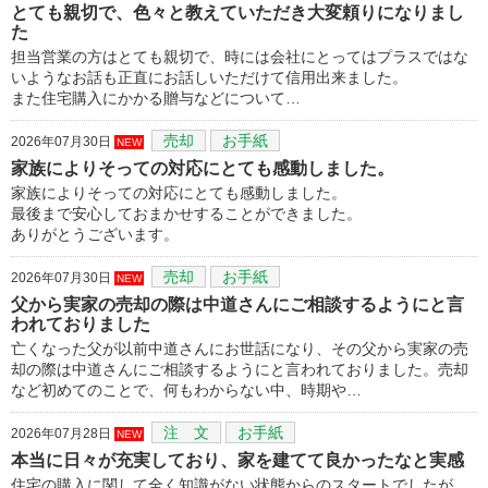
とても親切で、色々と教えていただき大変頼りになりまし
た
担当営業の方はとても親切で、時には会社にとってはプラスではな
いようなお話も正直にお話しいただけて信用出来ました。
また住宅購入にかかる贈与などについて…
売却
お手紙
2026年07月30日
NEW
家族によりそっての対応にとても感動しました。
家族によりそっての対応にとても感動しました。
最後まで安心しておまかせすることができました。
ありがとうございます。
売却
お手紙
2026年07月30日
NEW
父から実家の売却の際は中道さんにご相談するようにと言
われておりました
亡くなった父が以前中道さんにお世話になり、その父から実家の売
却の際は中道さんにご相談するようにと言われておりました。売却
など初めてのことで、何もわからない中、時期や…
注 文
お手紙
2026年07月28日
NEW
本当に日々が充実しており、家を建てて良かったなと実感
住宅の購入に関して全く知識がない状態からのスタートでしたが、