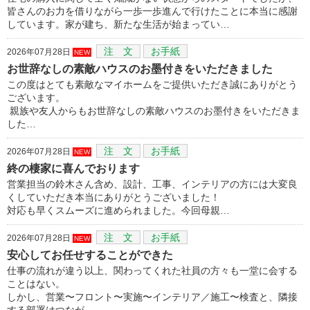
皆さんのお力を借りながら一歩一歩進んで行けたことに本当に感謝
しています。家が建ち、新たな生活が始まってい…
注 文
お手紙
2026年07月28日
NEW
お世辞なしの素敵ハウスのお墨付きをいただきました
この度はとても素敵なマイホームをご提供いただき誠にありがとう
ございます。
親族や友人からもお世辞なしの素敵ハウスのお墨付きをいただきま
した…
注 文
お手紙
2026年07月28日
NEW
終の棲家に喜んでおります
営業担当の鈴木さん含め、設計、工事、インテリアの方には大変良
くしていただき本当にありがとうございました！
対応も早くスムーズに進められました。今回母親…
注 文
お手紙
2026年07月28日
NEW
安心してお任せすることができた
仕事の流れが違う以上、関わってくれた社員の方々も一堂に会する
ことはない。
しかし、営業〜フロント〜実施〜インテリア／施工〜検査と、隣接
する部署はつなが…