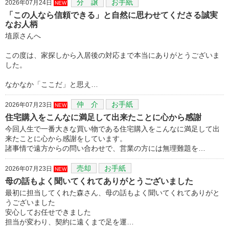
分 譲
お手紙
2026年07月24日
NEW
「この人なら信頼できる」と自然に思わせてくださる誠実
なお人柄
埴原さんへ
この度は、家探しから入居後の対応まで本当にありがとうございま
した。
なかなか「ここだ」と思え…
仲 介
お手紙
2026年07月23日
NEW
住宅購入をこんなに満足して出来たことに心から感謝
今回人生で一番大きな買い物である住宅購入をこんなに満足して出
来たことに心から感謝をしています。
諸事情で遠方からの問い合わせで、営業の方には無理難題を…
売却
お手紙
2026年07月23日
NEW
母の話もよく聞いてくれてありがとうございました
最初に担当してくれた森さん、母の話もよく聞いてくれてありがと
うございました
安心してお任せできました
担当が変わり、契約に遠くまで足を運…