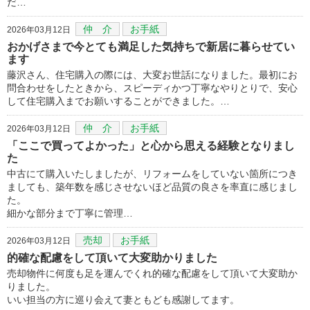
だ…
仲 介
お手紙
2026年03月12日
おかげさまで今とても満足した気持ちで新居に暮らせてい
ます
藤沢さん、住宅購入の際には、大変お世話になりました。最初にお
問合わせをしたときから、スピーディかつ丁寧なやりとりで、安心
して住宅購入までお願いすることができました。…
仲 介
お手紙
2026年03月12日
「ここで買ってよかった」と心から思える経験となりまし
た
中古にて購入いたしましたが、リフォームをしていない箇所につき
ましても、築年数を感じさせないほど品質の良さを率直に感じまし
た。
細かな部分まで丁寧に管理…
売却
お手紙
2026年03月12日
的確な配慮をして頂いて大変助かりました
売却物件に何度も足を運んでくれ的確な配慮をして頂いて大変助か
りました。
いい担当の方に巡り会えて妻ともども感謝してます。