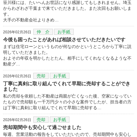
笹川様には、たいへんお世話になり感謝してもしきれません。埼玉
からわざわざ千葉まで来ていただきました。また次回もお願いしま
す。
大手の不動産会社よりきめ…
仲 介
お手紙
2026年02月26日
今後も困ったことがあれば相談させていただきたいです
まずは住宅ローンというものが何なのかというところから丁寧に説
明していただきました。
およその年収を明かしたとたん、相手にしてくれなくなるような不
動産グ…
売却
お手紙
2026年02月26日
丁寧に真剣に取り組んでくれて早期に売却することができ
ました
私の売却を依頼した不動産は両親が亡くなった後、空家になってい
たもので売却額も一千万円少々の小さな案件でしたが、担当者の方
は丁寧に真剣に取り組んでくれて早期に売却する…
売却
お手紙
2026年02月26日
売却期間中も安心して過ごせました
毎週、営業活動の報告をしていただいたので、売却期間中も安心し