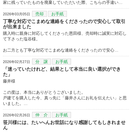
家に残っていたものを廃棄していただいた際、こちらの手違い…
売却
お手紙
2026年03月05日
丁寧な対応でこまめな連絡をくださったので安心して取引
が出来ました
購入時に親身に対応してくださった恩田様、売却時に誠実に対応し
て下さった塩谷様。
お二方とも丁寧な対応でこまめな連絡をくださったので安心…
分 譲
お手紙
2026年02月27日
「迷っていたけれど、結果として本当に良い選択ができ
た」
藤井様
この度は、本当にありがとうございました。
戸建てを購入した今、真っ先に「藤井さんにお礼を伝えたい」と思
いました。…
仲 介
お手紙
2026年02月26日
笹川様には、たいへんお世話になり感謝してもしきれませ
ん