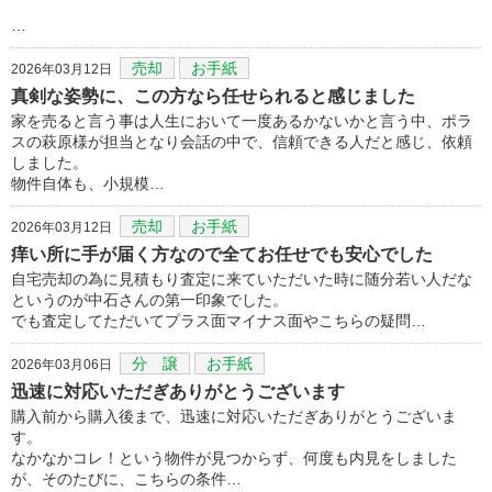
…
売却
お手紙
2026年03月12日
真剣な姿勢に、この方なら任せられると感じました
家を売ると言う事は人生において一度あるかないかと言う中、ポラ
スの萩原様が担当となり会話の中で、信頼できる人だと感じ、依頼
しました。
物件自体も、小規模…
売却
お手紙
2026年03月12日
痒い所に手が届く方なので全てお任せでも安心でした
自宅売却の為に見積もり査定に来ていただいた時に随分若い人だな
というのが中石さんの第一印象でした。
でも査定してただいてプラス面マイナス面やこちらの疑問…
分 譲
お手紙
2026年03月06日
迅速に対応いただぎありがとうございます
購入前から購入後まで、迅速に対応いただぎありがとうございま
す。
なかなかコレ！という物件が見つからず、何度も内見をしました
が、そのたびに、こちらの条件…