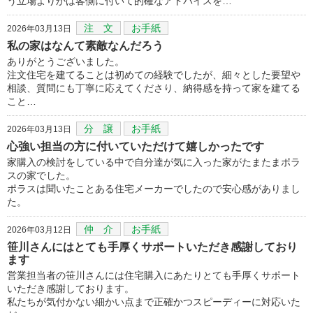
う立場よりかは客側に付いて的確なアドバイスを…
注 文
お手紙
2026年03月13日
私の家はなんて素敵なんだろう
ありがとうございました。
注文住宅を建てることは初めての経験でしたが、細々とした要望や
相談、質問にも丁寧に応えてくださり、納得感を持って家を建てる
こと…
分 譲
お手紙
2026年03月13日
心強い担当の方に付いていただけて嬉しかったです
家購入の検討をしている中で自分達が気に入った家がたまたまポラ
スの家でした。
ポラスは聞いたことある住宅メーカーでしたので安心感がありまし
た。
仲 介
お手紙
2026年03月12日
笹川さんにはとても手厚くサポートいただき感謝しており
ます
営業担当者の笹川さんには住宅購入にあたりとても手厚くサポート
いただき感謝しております。
私たちが気付かない細かい点まで正確かつスピーディーに対応いた