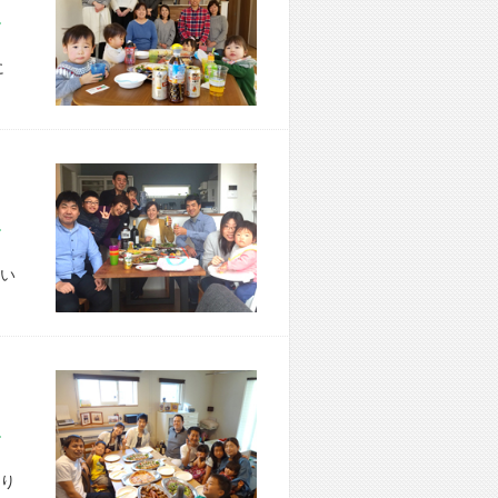
市 Y様宅
に
市 T様宅
い
市 H様宅
り