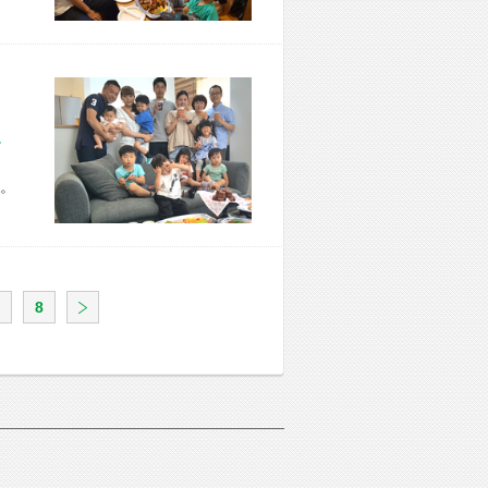
市 Y様宅
。
8