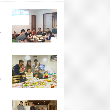
市 M様宅
て
市 N様宅
準