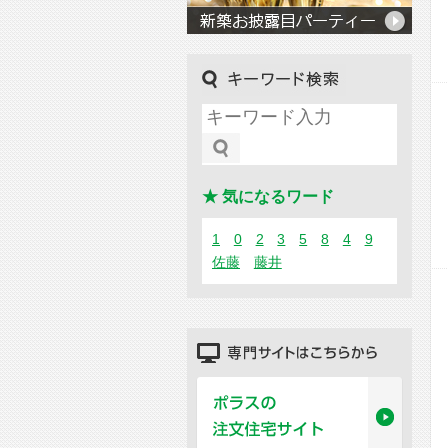
キーワード検索
★ 気になるワード
1
0
2
3
5
8
4
9
佐藤
藤井
専門サイトはこちらから