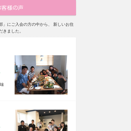
部」にご入会の方の中から、 新しいお住
だきました。
市 O様宅
味
市 M様宅