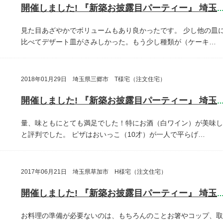
開催しました! 『新築お披露目パーティー』 埼玉県さいたま
見た目あざやかでボリュームもあり良かったです。
少し他の皿
比べてデザート皿がさみしかった。もう少し種類が（ケーキ…
2018年01月29日 埼玉県三郷市 T様宅（注文住宅）
開催しました! 『新築お披露目パーティー』 埼玉県三郷
量、味ともにとても満足でした！特にお酒（白ワイン）が美味し
と評判でした。
ピザはおいっこ（10才）が一人で平らげ…
2017年06月21日 埼玉県草加市 H様宅（注文住宅）
開催しました! 『新築お披露目パーティー』 埼玉県草加
お料理の準備が必要ないのは、もちろんのことお箸やコップ、取