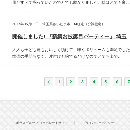
皿とすべて揃っていたのでとても助かりました。味はとても良…
2017年06月02日 埼玉県さいたま市 Ｍ様宅（分譲住宅）
開催しました! 『新築お披露目パーティー』 埼玉県さいたま
大人も子ども達もおいしく頂けて、味やボリュームも満足でした
準備の手間もなく、片付けも捨てるだけなのでとても楽で…
1
2
3
4
5
6
7
ポラスグループ コーポレートサイト
プライバシーポリシー