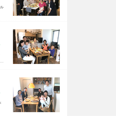
ル
市 H様宅
…
市 K様宅
が