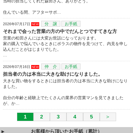
当時の担当してくれた森田さん、ありがとう。
住んでいる間、アフターサポ…
分 譲
お手紙
2026年07月17日
NEW
それまで会った営業の方の中でだんとつですてきな方
営業の松田さんには大変お世話になっております。
家の購入で悩んでいるときにポラスの物件を見つけて、内見を申し
込んだことがはじまりでした。
…
仲 介
お手紙
2026年07月16日
NEW
担当者の力は本当に大きな助けになりました。
大きな買い物をするときには担当者の力は本当に大きな助けになり
ました。
自分の年齢と経験上でたくさんの業界の営業マンを見てきました
が、か…
1
2
3
4
5
＞
お客様から頂いたお手紙（累計）