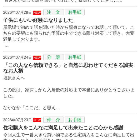
注 文
お手紙
2026年07月28日
NEW
子供にもいい経験になりました
展示場で初めて話を聞いた時から親身になってお話して頂いて、こ
ちらの要望にも限られた予算の中でできる限り対応して頂き、大変
満足しております。
…
分 譲
お手紙
2026年07月24日
NEW
「この人なら信頼できる」と自然に思わせてくださる誠実
なお人柄
埴原さんへ
この度は、家探しから入居後の対応まで本当にありがとうございま
した。
なかなか「ここだ」と思え…
仲 介
お手紙
2026年07月23日
NEW
住宅購入をこんなに満足して出来たことに心から感謝
今回人生で一番大きな買い物である住宅購入をこんなに満足して出