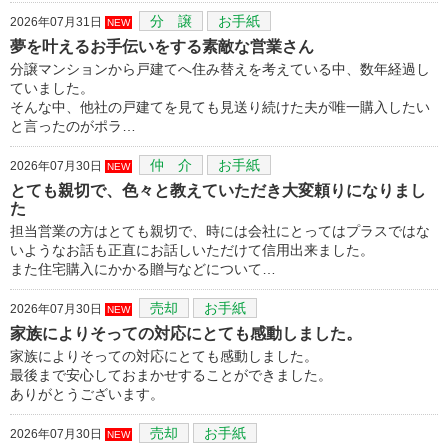
分 譲
お手紙
2026年07月31日
NEW
夢を叶えるお手伝いをする素敵な営業さん
分譲マンションから戸建てへ住み替えを考えている中、数年経過し
ていました。
そんな中、他社の戸建てを見ても見送り続けた夫が唯一購入したい
と言ったのがポラ…
仲 介
お手紙
2026年07月30日
NEW
とても親切で、色々と教えていただき大変頼りになりまし
た
担当営業の方はとても親切で、時には会社にとってはプラスではな
いようなお話も正直にお話しいただけて信用出来ました。
また住宅購入にかかる贈与などについて…
売却
お手紙
2026年07月30日
NEW
家族によりそっての対応にとても感動しました。
家族によりそっての対応にとても感動しました。
最後まで安心しておまかせすることができました。
ありがとうございます。
売却
お手紙
2026年07月30日
NEW