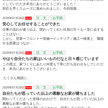
くしていただき本当にありがとうございました！
対応も早くスムーズに進められました。今回母親…
注 文
お手紙
2026年07月28日
NEW
安心してお任せすることができた
仕事の流れが違う以上、関わってくれた社員の方々も一堂に会する
ことはない。
しかし、営業〜フロント〜実施〜インテリア／施工〜検査と、隣接
する部署はつなが…
注 文
お手紙
2026年07月28日
NEW
やはり自分たちの家はいいものだなと日々感じています
この度は、家づくりにあたり何度も丁寧に打ち合わせをしていただ
き、本当にありがとうございました。
たくさん相談に…
注 文
お手紙
2026年07月28日
NEW
自分たちが思っていた以上の素敵なお家が建ちました
関わってくださった皆様のおかげで、自分たちが思っていた以上の
素敵なお家が建ちました。
皆さんが笑って話を聞いてくれたり、提案してくださった…