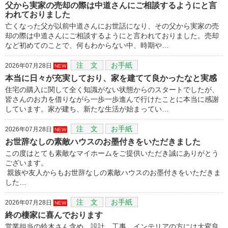
父から実家の売却の際は中道さんにご相談するようにと言
われておりました
亡くなった父が以前中道さんにお世話になり、その父から実家の売
却の際は中道さんにご相談するようにと言われておりました。売却
など初めてのことで、何もわからない中、時期や…
注 文
お手紙
2026年07月28日
NEW
本当に日々が充実しており、家を建てて良かったなと実感
住宅の購入に関して全く知識がない状態からのスタートでしたが、
皆さんのお力を借りながら一歩一歩進んで行けたことに本当に感謝
しています。家が建ち、新たな生活が始まってい…
注 文
お手紙
2026年07月28日
NEW
お世辞なしの素敵ハウスのお墨付きをいただきました
この度はとても素敵なマイホームをご提供いただき誠にありがとう
ございます。
親族や友人からもお世辞なしの素敵ハウスのお墨付きをいただきま
した…
注 文
お手紙
2026年07月28日
NEW
終の棲家に喜んでおります
営業担当の鈴木さん含め、設計、工事、インテリアの方には大変良