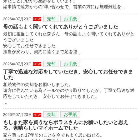
来たことに心から感謝をしています。
諸事情で遠方からの問い合わせで、営業の方には無理難題を…
売却
お手紙
2026年07月23日
NEW
母の話もよく聞いてくれてありがとうございました
最初に担当してくれた森さん、母の話もよく聞いてくれてありがと
うございました
安心してお任せできました
担当が変わり、契約に遠くまで足を運…
売却
お手紙
2026年07月23日
NEW
丁寧で迅速な対応をしていただき、安心してお任せできま
した
相続物件の売却をお願いしました。
遠方に住んでいる為メールでのやり取りでしたが、丁寧で迅速な対
応をしていただき、安心してお任せできました。
…
売却
お手紙
2026年07月23日
NEW
もしまた家を買うならポラスさんにお願いしたいと思え
る、素晴らしいマイホームでした
家を買った17年前のことを今でもよく思い出せる。