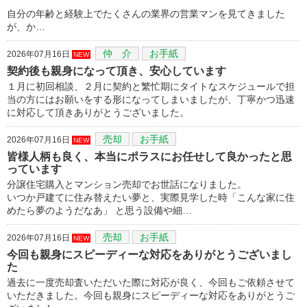
自分の年齢と経験上でたくさんの業界の営業マンを見てきました
が、か…
仲 介
お手紙
2026年07月16日
NEW
契約後も親身になって頂き、安心しています
１月に初回相談、２月に契約と繁忙期にタイトなスケジュールで担
当の方にはお願いをする形になってしまいましたが、丁寧かつ迅速
に対応して頂きありがとうございました。
売却
お手紙
2026年07月16日
NEW
皆様人柄も良く、本当にポラスにお任せして良かったと思
っています
分譲住宅購入とマンション売却でお世話になりました。
いつか戸建てに住み替えたい夢と、実際見学した時「こんな家に住
めたら夢のようだなあ」 と思う設備や細…
売却
お手紙
2026年07月16日
NEW
今回も親身にスピーディーな対応をありがとうございまし
た
過去に一度売却査いただいた際に対応が良く、今回もご依頼させて
いただきました。今回も親身にスピーディーな対応をありがとうご