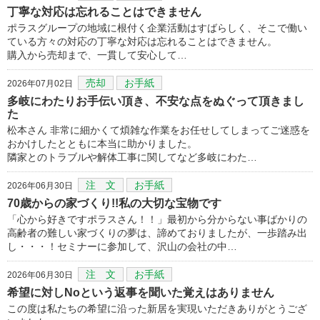
丁寧な対応は忘れることはできません
ポラスグループの地域に根付く企業活動はすばらしく、そこで働い
ている方々の対応の丁寧な対応は忘れることはできません。
購入から売却まで、一貫して安心して…
売却
お手紙
2026年07月02日
多岐にわたりお手伝い頂き、不安な点をぬぐって頂きまし
た
松本さん 非常に細かくて煩雑な作業をお任せしてしまってご迷惑を
おかけしたとともに本当に助かりました。
隣家とのトラブルや解体工事に関してなど多岐にわた…
注 文
お手紙
2026年06月30日
70歳からの家づくり!!私の大切な宝物です
「心から好きですポラスさん！！」最初から分からない事ばかりの
高齢者の難しい家づくりの夢は、諦めておりましたが、一歩踏み出
し・・・！セミナーに参加して、沢山の会社の中…
注 文
お手紙
2026年06月30日
希望に対しNoという返事を聞いた覚えはありません
この度は私たちの希望に沿った新居を実現いただきありがとうござ