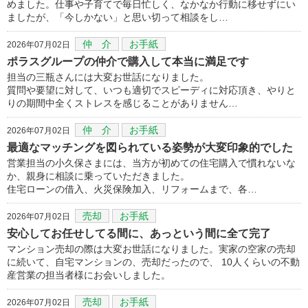
めました。仕事や子育てで毎日忙しく、なかなか行動に移せずにい
ましたが、「今しかない」と思い切って相談をし…
仲 介
お手紙
2026年07月02日
ポラスグループの仲介で購入して本当に満足です
担当の三瓶さんには大変お世話になりました。
質問や要望に対して、いつも適切でスピーディに対応頂き、やりと
りの期間中全くストレスを感じることがありません…
仲 介
お手紙
2026年07月02日
最適なマッチングを図られている姿勢が大変印象的でした
営業担当の小久保さまには、当方が初めての住宅購入で慣れないな
か、親身に相談に乗っていただきました。
住宅ローンの借入、火災保険加入、リフォームまで、各…
売却
お手紙
2026年07月02日
安心してお任せしてる間に、あっという間に全て完了
マンション売却の際は大変お世話になりました。実家の空家の売却
に続いて、自宅マンションの、売却だったので、 10人くらいの不動
産営業の担当者様にお会いしました。
売却
お手紙
2026年07月02日