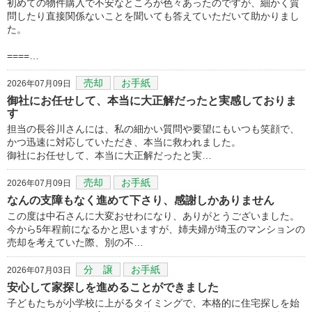
初めての物件購入で不安なところが色々あったのですが、細かく質
問したり直接関係ないことを聞いても答えていただいて助かりまし
た。
====…
売却
お手紙
2026年07月09日
御社にお任せして、本当に大正解だったと実感しておりま
す
担当の長谷川さんには、私の細かい質問や要望にもいつも笑顔で、
かつ迅速に対応していただき、本当に救われました。
御社にお任せして、本当に大正解だったと実…
売却
お手紙
2026年07月09日
なんの支障もなく進めて下さり、感謝しかありません
この度は中石さんに大変おせわになり、ありがとうございました。
今から5年程前になるかと思いますが、姉夫婦が埼玉のマンションの
売却を考えていた際、別の不…
分 譲
お手紙
2026年07月03日
安心して家探しを進めることができました
子どもたちが小学校に上がるタイミングで、本格的に住宅探しを始