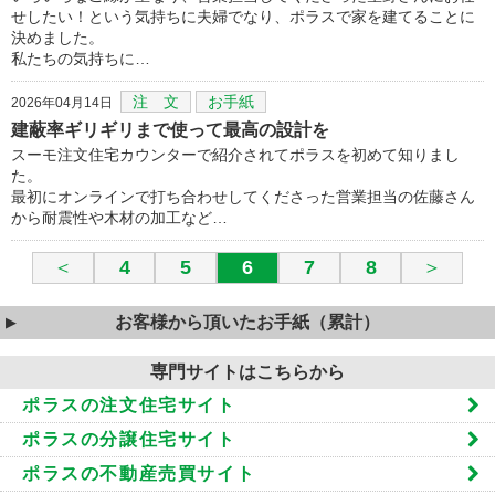
せしたい！という気持ちに夫婦でなり、ポラスで家を建てることに
決めました。
私たちの気持ちに…
注 文
お手紙
2026年04月14日
建蔽率ギリギリまで使って最高の設計を
スーモ注文住宅カウンターで紹介されてポラスを初めて知りまし
た。
最初にオンラインで打ち合わせしてくださった営業担当の佐藤さん
から耐震性や木材の加工など…
＜
4
5
6
7
8
＞
お客様から頂いたお手紙（累計）
専門サイトはこちらから
ポラスの注文住宅サイト
ポラスの分譲住宅サイト
ポラスの不動産売買サイト