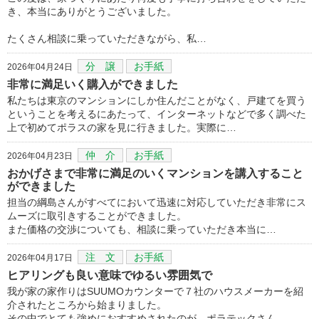
き、本当にありがとうございました。
たくさん相談に乗っていただきながら、私…
分 譲
お手紙
2026年04月24日
非常に満足いく購入ができました
私たちは東京のマンションにしか住んだことがなく、戸建てを買う
ということを考えるにあたって、インターネットなどで多く調べた
上で初めてポラスの家を見に行きました。実際に…
仲 介
お手紙
2026年04月23日
おかげさまで非常に満足のいくマンションを講入すること
ができました
担当の綱島さんがすべてにおいて迅速に対応していただき非常にス
ムーズに取引きすることができました。
また価格の交渉についても、相談に乗っていただき本当に…
注 文
お手紙
2026年04月17日
ヒアリングも良い意味でゆるい雰囲気で
我が家の家作りはSUUMOカウンターで７社のハウスメーカーを紹
介されたところから始まりました。
その中でとても強めにおすすめされたのが、ポラテックさん…