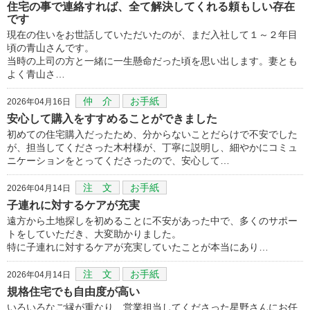
住宅の事で連絡すれば、全て解決してくれる頼もしい存在
です
現在の住いをお世話していただいたのが、まだ入社して１～２年目
頃の青山さんです。
当時の上司の方と一緒に一生懸命だった頃を思い出します。妻とも
よく青山さ…
仲 介
お手紙
2026年04月16日
安心して購入をすすめることができました
初めての住宅購入だったため、分からないことだらけで不安でした
が、担当してくださった木村様が、丁寧に説明し、細やかにコミュ
ニケーションをとってくださったので、安心して…
注 文
お手紙
2026年04月14日
子連れに対するケアが充実
遠方から土地探しを初めることに不安があった中で、多くのサポー
トをしていただき、大変助かりました。
特に子連れに対するケアが充実していたことが本当にあり…
注 文
お手紙
2026年04月14日
規格住宅でも自由度が高い
いろいろなご縁が重なり、営業担当してくださった星野さんにお任