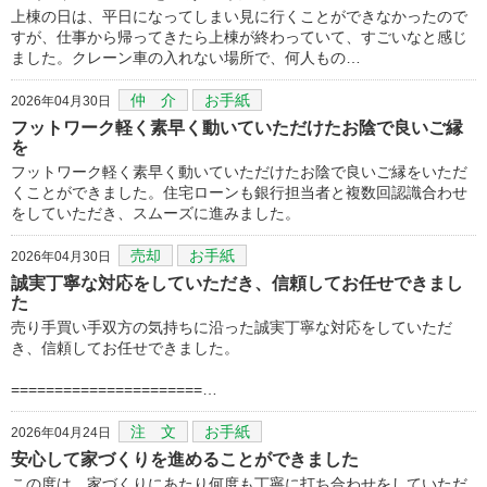
上棟の日は、平日になってしまい見に行くことができなかったので
すが、仕事から帰ってきたら上棟が終わっていて、すごいなと感じ
ました。クレーン車の入れない場所で、何人もの…
仲 介
お手紙
2026年04月30日
フットワーク軽く素早く動いていただけたお陰で良いご縁
を
フットワーク軽く素早く動いていただけたお陰で良いご縁をいただ
くことができました。住宅ローンも銀行担当者と複数回認識合わせ
をしていただき、スムーズに進みました。
売却
お手紙
2026年04月30日
誠実丁寧な対応をしていただき、信頼してお任せできまし
た
売り手買い手双方の気持ちに沿った誠実丁寧な対応をしていただ
き、信頼してお任せできました。
======================…
注 文
お手紙
2026年04月24日
安心して家づくりを進めることができました
この度は、家づくりにあたり何度も丁寧に打ち合わせをしていただ