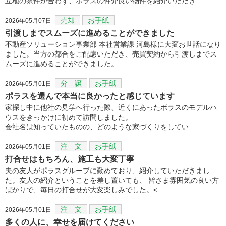
立地の条件が合わず、ポラスの仲介良い物件を紹介いただき…
売却
お手紙
2026年05月07日
引渡しまでスムーズに進めることができました
不動産ソリューション事業部 本社営業課 河島様に大変お世話になり
ました。当方の都合をご配慮いただき、売買契約から引渡しまでス
ムーズに進めることができました。
分 譲
お手紙
2026年05月01日
ポラスを選んで本当に良かったと感じています
家探し中に他社の見学へ行った際、近くにあったボラスのモデルハ
ウスをきっかけに初めて訪問しました。
会社名は知っていたものの、どのような家づくりをしてい…
注 文
お手紙
2026年05月01日
打合せはもちろん、施工も大変丁寧
夫の友人がポラスグループに勤めており、紹介していただきまし
た。友人の紹介ということを差し置いても、 皆さま雰囲気の良い方
ばかりで、毎日の打合せが大変楽しみでした。<…
注 文
お手紙
2026年05月01日
多くの人に、幸せを届けてください