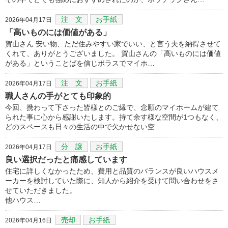
注 文
お手紙
2026年04月17日
「高いものには価値がある」
賀山さん 安い物、ただ住みやすい家でいい、と言う夫を納得させて
くれて、ありがとうございました。 賀山さんの「高いものには価値
がある」ということばを信じポラスでマイホ…
注 文
お手紙
2026年04月17日
職人さんの手がとても印象的
今回、携わって下さった皆様とのご縁で、念願のマイホームが建て
られた事に心から感謝いたします。持て余す様な空間が1つもなく、
どのスペースも日々の生活の中で欠かせない空…
分 譲
お手紙
2026年04月17日
良い選択だったと痛感しています
住宅に詳しくなかったため、費用と品質のバランスが良いハウスメ
ーカーを検討していた際に、知人から紹介を受けて問い合わせをさ
せていただきました。
他ハウス…
売却
お手紙
2026年04月16日