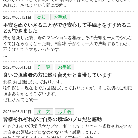
あれよ、あれよという間に契約…
売却
お手紙
2026年05月21日
不安をぬぐいさることができ安心して手続きをすすめるこ
とができました
夫が急死した後、母のマンションを相続しその売却を一人でやらな
くてはならなくなった時、相談相手がなく一人で決断するこわさ、
不安はとても大きかったです。
…
分 譲
お手紙
2026年05月15日
良いご担当者の方に巡り合えたと自慢しています
北様 お世話になっております。
物件探し～現在までお世話になっておりますが、常に親切のご対応
頂きありがとうございます。
他社さんでも物件…
注 文
お手紙
2026年05月14日
皆様それぞれがご自身の領域のプロだと感動
打ち合わせや現場見学などで、担当してくださった皆様それぞれが
ご自身の領域のプロなのだなと感じ感動しました。
他社を下げるようなことは決して言わず、他社…