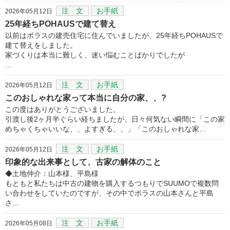
注 文
お手紙
2026年05月12日
25年経ちPOHAUSで建て替え
以前はポラスの建売住宅に住んでいましたが、25年経ちPOHAUSで
建て替えをしました。
家づくりは本当に難しく、迷い悩むことばかりでしたが
…
注 文
お手紙
2026年05月12日
このおしゃれな家って本当に自分の家、、?
この度はありがとうございました。
引渡し後2ヶ月半ぐらい経ちましたが、日々何気ない瞬間に「この家
めちゃくちゃいいな、、よすぎる、、」「このおしゃれな家…
注 文
お手紙
2026年05月12日
印象的な出来事として、古家の解体のこと
◆土地仲介：山本様、平島様
もともと私たちは中古の建物を購入するつもりでSUUMOで複数問
い合わせをしていたのですが、その中でポラスの山本さんと平島
さ…
注 文
お手紙
2026年05月08日