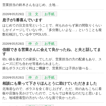
営業担当の鈴木さんをはじめ、土地…
注 文
お手紙
2026年05月29日
息子が1番喜んでいます
はじめての注文住宅ということで、何もわからず家の間取りくらい
しかイメージしていない中、「多分難しいよな…」ということも複
数社検討している中でPOLUS…
仲 介
お手紙
2026年05月28日
信頼できる営業さんに会えて良かったね、と夫と話してま
す
幼い娘を連れての家探しでしたが、営業担当の方の配慮もあり、ス
ムーズに打ち合わせ等進められました。
娘もポラスに行く時はご機嫌で、営業所には子供が遊べる…
仲 介
お手紙
2026年05月28日
相談にも乗って下さりほんとうに助けていただきました
北海道なので、ポラスを全く存じ上げず。ただ、街のあちこちに看
板や店舗を見かけていたので、こちらでは有名なのだなと思いまし
た。地域密着型の方がいろいろな面で良かったの…