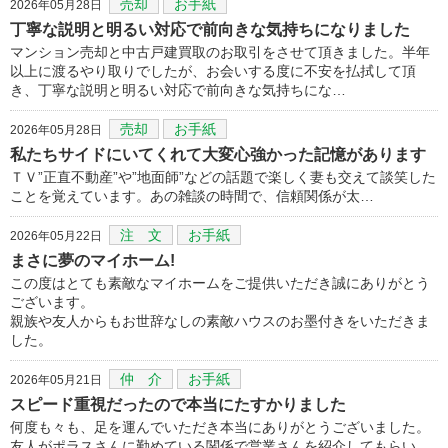
売却
お手紙
2026年05月28日
丁寧な説明と明るい対応で前向きな気持ちになりました
マンション売却と中古戸建買取のお取引をさせて頂きました。半年
以上に渡るやり取りでしたが、お会いする度に不安を払拭して頂
き、丁寧な説明と明るい対応で前向きな気持ちにな…
売却
お手紙
2026年05月28日
私たちサイドにいてくれて大変心強かった記憶があります
ＴＶ”正直不動産”や”地面師”などの話題で楽しく妻も交えて談笑した
ことを覚えています。あの雑談の時間で、信頼関係が太…
注 文
お手紙
2026年05月22日
まさに夢のマイホーム!
この度はとても素敵なマイホームをご提供いただき誠にありがとう
ございます。
親族や友人からもお世辞なしの素敵ハウスのお墨付きをいただきま
した。
仲 介
お手紙
2026年05月21日
スピード重視だったので本当にたすかりました
何度も々も、足を運んでいただき本当にありがとうございました。
友人がポラスさんに勤めている関係で営業さんを紹介してもらい、