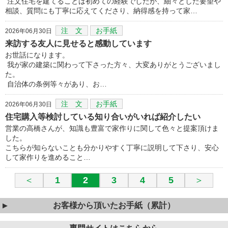
注文住宅を建てることは初めての経験でしたが、細々とした要望や
相談、質問にも丁寧に応えてくださり、納得感を持って家…
注 文
お手紙
2026年06月30日
来訪する友人に見せると感動しています
お世話になります。
我が家の建築に関わって下さった方々、大変ありがとうございまし
た。
自治体の条例等々があり、お…
注 文
お手紙
2026年06月30日
住宅購入等検討している知り合いがいれば紹介したい
営業の高橋さんが、知識も豊富で家作りに関して色々と提案頂けま
した。
こちらが知らないことも分かりやすく丁寧に説明して下さり、安心
して家作りを進めること…
＜
1
2
3
4
5
＞
お客様から頂いたお手紙（累計）