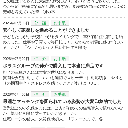
この度は中石さんに大変おせわになり、ありがとうございました。
今から5年程前になるかと思いますが、姉夫婦が埼玉のマンションの
売却を考えていた際、別の不…
分 譲
お手紙
2026年07月03日
安心して家探しを進めることができました
子どもたちが小学校に上がるタイミングで、本格的に住宅探しを始
めました。仕事や子育てで毎日忙しく、なかなか行動に移せずにい
ましたが、「今しかない」と思い切って相談をし…
仲 介
お手紙
2026年07月02日
ポラスグループの仲介で購入して本当に満足です
担当の三瓶さんには大変お世話になりました。
質問や要望に対して、いつも適切でスピーディに対応頂き、やりと
りの期間中全くストレスを感じることがありません…
仲 介
お手紙
2026年07月02日
最適なマッチングを図られている姿勢が大変印象的でした
営業担当の小久保さまには、当方が初めての住宅購入で慣れないな
か、親身に相談に乗っていただきました。
住宅ローンの借入、火災保険加入、リフォームまで、各…