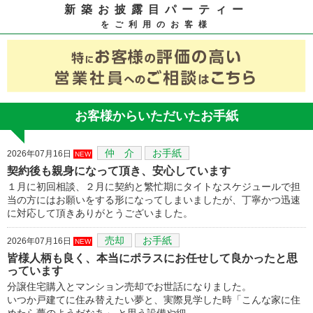
新築お披露目パーティー
をご利用のお客様
お客様からいただいたお手紙
仲 介
お手紙
2026年07月16日
NEW
契約後も親身になって頂き、安心しています
１月に初回相談、２月に契約と繁忙期にタイトなスケジュールで担
当の方にはお願いをする形になってしまいましたが、丁寧かつ迅速
に対応して頂きありがとうございました。
売却
お手紙
2026年07月16日
NEW
皆様人柄も良く、本当にポラスにお任せして良かったと思
っています
分譲住宅購入とマンション売却でお世話になりました。
いつか戸建てに住み替えたい夢と、実際見学した時「こんな家に住
めたら夢のようだなあ」 と思う設備や細…