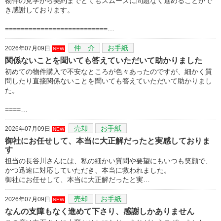
物件の見学から契約までとてもスムーズに問題なく進めることがで
き感謝しております。
==========================…
仲 介
お手紙
2026年07月09日
NEW
関係ないことを聞いても答えていただいて助かりました
初めての物件購入で不安なところが色々あったのですが、細かく質
問したり直接関係ないことを聞いても答えていただいて助かりまし
た。
====…
売却
お手紙
2026年07月09日
NEW
御社にお任せして、本当に大正解だったと実感しておりま
す
担当の長谷川さんには、私の細かい質問や要望にもいつも笑顔で、
かつ迅速に対応していただき、本当に救われました。
御社にお任せして、本当に大正解だったと実…
売却
お手紙
2026年07月09日
NEW
なんの支障もなく進めて下さり、感謝しかありません