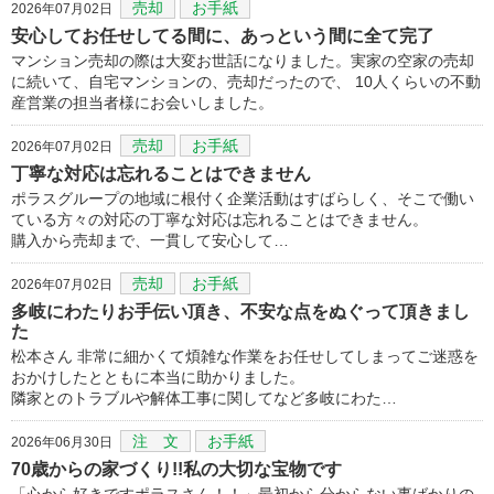
売却
お手紙
2026年07月02日
安心してお任せしてる間に、あっという間に全て完了
マンション売却の際は大変お世話になりました。実家の空家の売却
に続いて、自宅マンションの、売却だったので、 10人くらいの不動
産営業の担当者様にお会いしました。
売却
お手紙
2026年07月02日
丁寧な対応は忘れることはできません
ポラスグループの地域に根付く企業活動はすばらしく、そこで働い
ている方々の対応の丁寧な対応は忘れることはできません。
購入から売却まで、一貫して安心して…
売却
お手紙
2026年07月02日
多岐にわたりお手伝い頂き、不安な点をぬぐって頂きまし
た
松本さん 非常に細かくて煩雑な作業をお任せしてしまってご迷惑を
おかけしたとともに本当に助かりました。
隣家とのトラブルや解体工事に関してなど多岐にわた…
注 文
お手紙
2026年06月30日
70歳からの家づくり!!私の大切な宝物です
「心から好きですポラスさん！！」最初から分からない事ばかりの