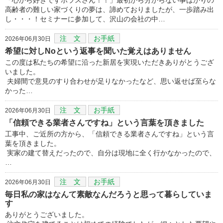
高齢者の難しい家づくりの夢は、諦めておりましたが、一歩踏み出
し・・・！セミナーに参加して、沢山の会社の中…
注 文
お手紙
2026年06月30日
希望に対しNoという返事を聞いた覚えはありません
この度は私たちの希望に沿った新居を実現いただきありがとうござ
いました。
夫婦間で意見のすり合わせが足りなかったなど、思い返せば至らな
かった…
注 文
お手紙
2026年06月30日
「信頼できる業者さんですね」という言葉を頂きました
工事中、ご近所の方から、「信頼できる業者さんですね」という言
葉を頂きました。
実家の建て替えだったので、自分は現地に全く行かなかったので、
…
注 文
お手紙
2026年06月30日
毎日私の家はなんて素敵なんだろうと思って暮らしていま
す
ありがとうございました。