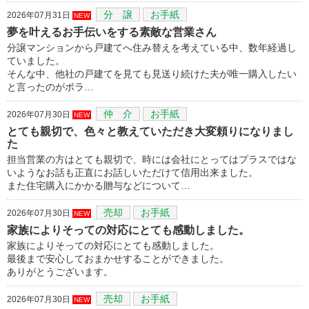
分 譲
お手紙
2026年07月31日
NEW
夢を叶えるお手伝いをする素敵な営業さん
分譲マンションから戸建てへ住み替えを考えている中、数年経過し
ていました。
そんな中、他社の戸建てを見ても見送り続けた夫が唯一購入したい
と言ったのがポラ…
仲 介
お手紙
2026年07月30日
NEW
とても親切で、色々と教えていただき大変頼りになりまし
た
担当営業の方はとても親切で、時には会社にとってはプラスではな
いようなお話も正直にお話しいただけて信用出来ました。
また住宅購入にかかる贈与などについて…
売却
お手紙
2026年07月30日
NEW
家族によりそっての対応にとても感動しました。
家族によりそっての対応にとても感動しました。
最後まで安心しておまかせすることができました。
ありがとうございます。
売却
お手紙
2026年07月30日
NEW