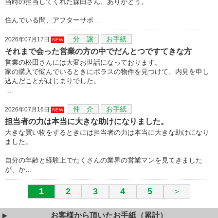
当時の担当してくれた森田さん、ありがとう。
住んでいる間、アフターサポ…
分 譲
お手紙
2026年07月17日
NEW
それまで会った営業の方の中でだんとつですてきな方
営業の松田さんには大変お世話になっております。
家の購入で悩んでいるときにポラスの物件を見つけて、内見を申し
込んだことがはじまりでした。
…
仲 介
お手紙
2026年07月16日
NEW
担当者の力は本当に大きな助けになりました。
大きな買い物をするときには担当者の力は本当に大きな助けになり
ました。
自分の年齢と経験上でたくさんの業界の営業マンを見てきました
が、か…
1
2
3
4
5
＞
お客様から頂いたお手紙（累計）