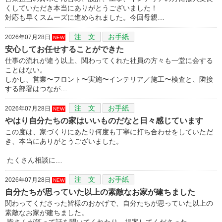
くしていただき本当にありがとうございました！
対応も早くスムーズに進められました。今回母親…
注 文
お手紙
2026年07月28日
NEW
安心してお任せすることができた
仕事の流れが違う以上、関わってくれた社員の方々も一堂に会する
ことはない。
しかし、営業〜フロント〜実施〜インテリア／施工〜検査と、隣接
する部署はつなが…
注 文
お手紙
2026年07月28日
NEW
やはり自分たちの家はいいものだなと日々感じています
この度は、家づくりにあたり何度も丁寧に打ち合わせをしていただ
き、本当にありがとうございました。
たくさん相談に…
注 文
お手紙
2026年07月28日
NEW
自分たちが思っていた以上の素敵なお家が建ちました
関わってくださった皆様のおかげで、自分たちが思っていた以上の
素敵なお家が建ちました。
皆さんが笑って話を聞いてくれたり、提案してくださった…