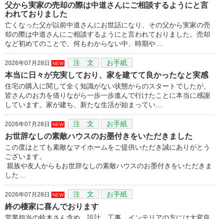
父から実家の売却の際は中道さんにご相談するようにと言
われておりました
亡くなった父が以前中道さんにお世話になり、その父から実家の売
却の際は中道さんにご相談するようにと言われておりました。売却
など初めてのことで、何もわからない中、時期や…
注 文
お手紙
2026年07月28日
NEW
本当に日々が充実しており、家を建てて良かったなと実感
住宅の購入に関して全く知識がない状態からのスタートでしたが、
皆さんのお力を借りながら一歩一歩進んで行けたことに本当に感謝
しています。家が建ち、新たな生活が始まってい…
注 文
お手紙
2026年07月28日
NEW
お世辞なしの素敵ハウスのお墨付きをいただきました
この度はとても素敵なマイホームをご提供いただき誠にありがとう
ございます。
親族や友人からもお世辞なしの素敵ハウスのお墨付きをいただきま
した…
注 文
お手紙
2026年07月28日
NEW
終の棲家に喜んでおります
営業担当の鈴木さん含め、設計、工事、インテリアの方には大変良