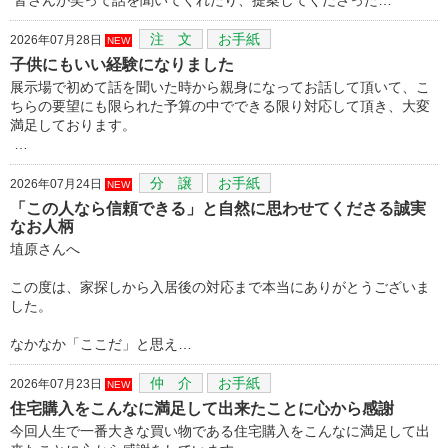
注 文
お手紙
2026年07月28日
NEW
子供にもいい経験になりました
展示場で初めて話を聞いた時から親身になってお話して頂いて、こ
ちらの要望にも限られた予算の中でできる限り対応して頂き、大変
満足しております。
…
分 譲
お手紙
2026年07月24日
NEW
「この人なら信頼できる」と自然に思わせてくださる誠実
なお人柄
埴原さんへ
この度は、家探しから入居後の対応まで本当にありがとうございま
した。
なかなか「ここだ」と思え…
仲 介
お手紙
2026年07月23日
NEW
住宅購入をこんなに満足して出来たことに心から感謝
今回人生で一番大きな買い物である住宅購入をこんなに満足して出