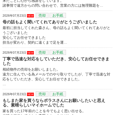
来たことに心から感謝をしています。
諸事情で遠方からの問い合わせで、営業の方には無理難題を…
売却
お手紙
2026年07月23日
NEW
母の話もよく聞いてくれてありがとうございました
最初に担当してくれた森さん、母の話もよく聞いてくれてありがと
うございました
安心してお任せできました
担当が変わり、契約に遠くまで足を運…
売却
お手紙
2026年07月23日
NEW
丁寧で迅速な対応をしていただき、安心してお任せできま
した
相続物件の売却をお願いしました。
遠方に住んでいる為メールでのやり取りでしたが、丁寧で迅速な対
応をしていただき、安心してお任せできました。
…
売却
お手紙
2026年07月23日
NEW
もしまた家を買うならポラスさんにお願いしたいと思え
る、素晴らしいマイホームでした
家を買った17年前のことを今でもよく思い出せる。