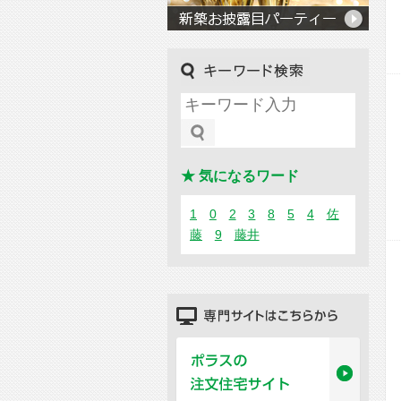
キーワード検索
★ 気になるワード
1
0
2
3
8
5
4
佐
藤
9
藤井
専門サイトはこちらから