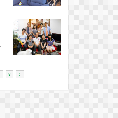
区 T様宅
見
8