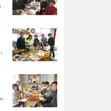
際
市 U様宅
く
市 M様宅
れ