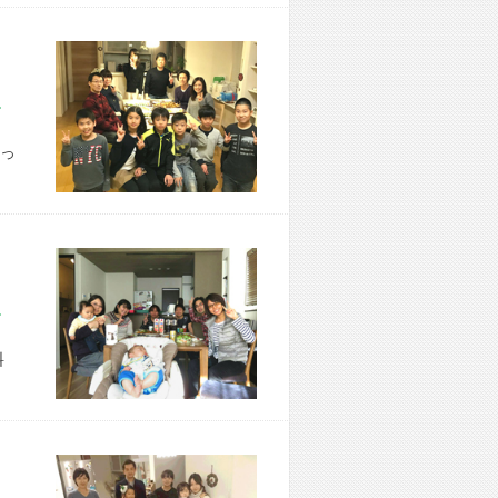
市 N様宅
っ
市 S様宅
料