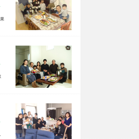
市 F様宅
果
市 I様宅
ボ
市 N様宅
し