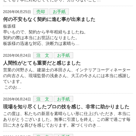
売却
お手紙
2026年06月25日
何の不安もなく契約に進む事が出来ました
板坂様
早いもので、契約から半年程経ちましたね。
契約の際は本当にお世話になりました。
板坂様の迅速な対応、決断力は素晴ら…
注 文
お手紙
2026年06月24日
人間性がとても重要だと感じました
営業の河野さん、建築士の本田さん、インテリアコーディネーター
の向吉さん、現場監督の浅倉さん、大工の今さんには本当に感謝し
ています。
このお…
注 文
お手紙
2026年06月24日
現場を知り尽くしたプロの技を感じ、非常に助かりました
この度は、私たちの新居を素晴らしい形に仕上げいただき、本当に
ありがとうございました。無事に引渡しを終え、この家で過ごす毎
日に大きな喜びを感じております。家づくりのき…