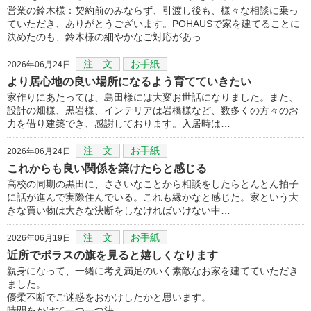
営業の鈴木様：契約前のみならず、引渡し後も、様々な相談に乗っ
ていただき、ありがとうございます。POHAUSで家を建てることに
決めたのも、鈴木様の細やかなご対応があっ…
注 文
お手紙
2026年06月24日
より居心地の良い場所になるよう育てていきたい
家作りにあたっては、島田様には大変お世話になりました。また、
設計の畑様、黒岩様、インテリアは岩橋様など、数多くの方々のお
力を借り建築でき、感謝しております。入居時は…
注 文
お手紙
2026年06月24日
これからも良い関係を築けたらと感じる
高校の同期の黒田に、ささいなことから相談をしたらとんとん拍子
に話が進んで実際住んでいる。これも縁かなと感じた。家という大
きな買い物は大きな決断をしなければいけない中…
注 文
お手紙
2026年06月19日
近所でポラスの旗を見ると嬉しくなります
親身になって、一緒に考え満足のいく素敵なお家を建てていただき
ました。
優柔不断でご迷惑をおかけしたかと思います。
時間をかけて一つ一つ決…