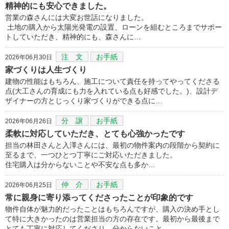
精神的にも安心できました。
営業の森さんには大変お世話になりました。
土地の購入から太陽光発電の設置、ローンを組むところまでサポー
トしていただき、精神的にも、森さんに…
注 文
お手紙
2026年06月30日
家づくりは人生づくり
建物の性能はもちろん、施工について責任を持ってやってくださる
点(大工さんの育成にも力を入れている点も好感でした。)、設計デ
ザイナーの方とじっくり家づくりができる点に…
分 譲
お手紙
2026年06月26日
柔軟に対応していただき、とても心強かったです
担当の林田さんと入澤さんには、最初の物件案内の段階から契約に
至るまで、一つひとつ丁寧にご対応いただきました。
住宅購入は分からないことや不安な点も多か…
仲 介
お手紙
2026年06月25日
常に親身に寄り添ってくださったことが印象的です
物件自体が魅力的だったことはもちろんですが、購入の決め手とし
て特に大きかったのは営業担当の方の存在です。最初から最後まで
とても丁寧に対応してくださり、分からないこと…