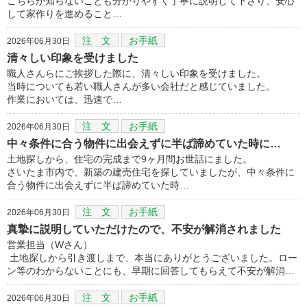
こちらが知らないことも分かりやすく丁寧に説明して下さり、安心
して家作りを進めること…
注 文
お手紙
2026年06月30日
清々しい印象を受けました
職人さんらにご挨拶した際に、清々しい印象を受けました。
当時についても若い職人さんが多い会社だと感じていました。
作業においては、迅速で…
注 文
お手紙
2026年06月30日
中々条件に合う物件に出会えずに半ば諦めていた時に…
土地探しから、住宅の完成まで9ヶ月間お世話にました。
さいたま市内で、新築の建売住宅を探していましたが、中々条件に
合う物件に出会えずに半ば諦めていた時…
注 文
お手紙
2026年06月30日
真摯に説明していただけたので、不安が解消されました
営業担当（Wさん）
土地探しから引き渡しまで、本当にありがとうございました。ロー
ン等のわからないことにも、早期に回答してもらえて不安が解消…
注 文
お手紙
2026年06月30日