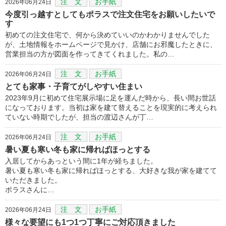
注 文
お手紙
2026年06月24日
今度引っ越すとしてもポラスで注文住宅をお願いしたいで
す
初めての注文住宅で、何から決めていいのかわかりませんでした
が、土地情報をホームページで見かけ、店舗にお邪魔したときに、
営業担当の方が図面を作ってきてくれました。私の…
注 文
お手紙
2026年06月24日
とても家事・子育てがしやすい住まい
2023年9月に初めて住宅展示場に足を運んだ時から、長い間お世話
になっております。当初は家を建て替えることを現実的に考えられ
ていない時期でしたが、担当の渡辺さんが丁…
注 文
お手紙
2026年06月24日
暑い夏も寒い冬も家に帰ればほっとする
入居してからあっという間に1年が経ちました。
暑い夏も寒い冬も家に帰ればほっとする、大好きな我が家を建てて
いただきました。
ポラスさんに…
注 文
お手紙
2026年06月24日
様々な要望にも1つ1つ丁寧にご対応頂きました