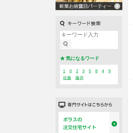
キーワード検索
★ 気になるワード
1
0
2
3
5
8
4
9
佐藤
藤井
専門サイトはこちらから