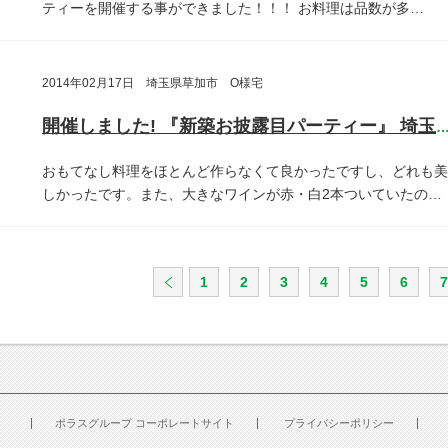
ティーを開催する事ができました！！！
お料理は品数が多…
2014年02月17日 埼玉県草加市 O様宅
開催しました! 『新築お披露目パーティー』 埼玉県草加
おもてなし料理をほとんど作らなくて良かったですし、どれも美
しかったです。また、大きなワインが赤・白2本ついていたの…
1
2
3
4
5
6
7
ポラスグループ コーポレートサイト
プライバシーポリシー