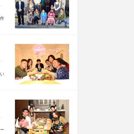
市 S様宅
作
区 M様宅
い
市 N様宅
ー