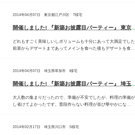
2014年04月07日 東京都江戸川区 T様宅
開催しました! 『新築お披露目パーティー』 東京都江戸川
どれもすごく美味しいしボリュームも十分にあって大満足でした
前菜からデザートまであってメインを食べた後もデザートを食…
2014年04月07日 埼玉県草加市 I様宅
開催しました! 『新築お披露目パーティー』 埼玉県草加
大人数の集まりだったので、準備が不安でしたが、料理の準備が
し省けてよかったです。普段作らない料理が並び華やかにな…
2014年02月17日 埼玉県川口市 S様宅