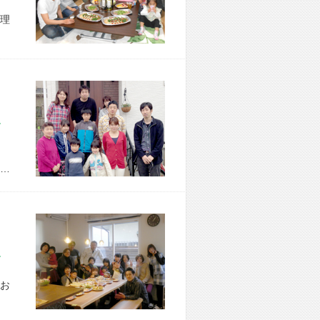
理
市 M様宅
…
市 F様宅
お