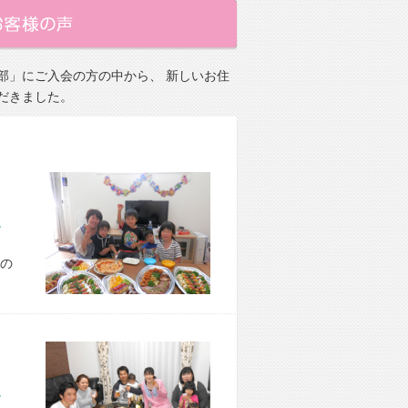
部」にご入会の方の中から、 新しいお住
だきました。
市 A様宅
の
市 E様宅