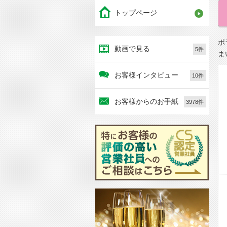
トップページ
ポ
動画で見る
5件
ま
お客様インタビュー
10件
お客様からのお手紙
3978件