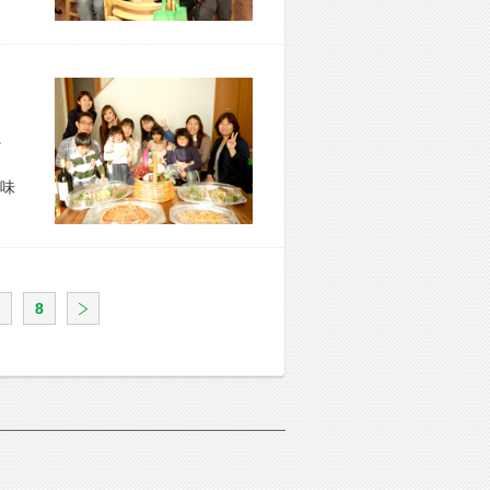
市 O様宅
味
8