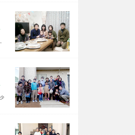
区 T様宅
。
市 I様宅
少