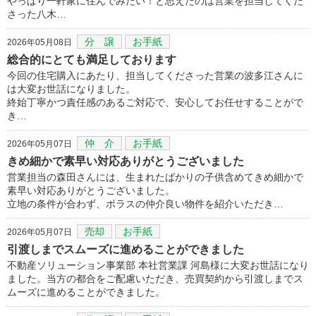
やっぱり一軒家に住んでみたい！と思えたのは営業を担当してくだ
さった八木…
分 譲
お手紙
2026年05月08日
総合的にとても満足しております
今回の住宅購入にあたり、担当してくださった営業の波多江さんに
は大変お世話になりました。
終始丁寧かつ責任感のあるご対応で、安心してお任せすることがで
き…
仲 介
お手紙
2026年05月07日
きめ細かで素早い対応ありがとうございました
営業担当の森田さんには、生まれたばかりの子供含めてきめ細かで
素早い対応ありがとうございました。
立地の条件が合わず、ポラスの仲介良い物件を紹介いただき…
売却
お手紙
2026年05月07日
引渡しまでスムーズに進めることができました
不動産ソリューション事業部 本社営業課 河島様に大変お世話になり
ました。当方の都合をご配慮いただき、売買契約から引渡しまでス
ムーズに進めることができました。