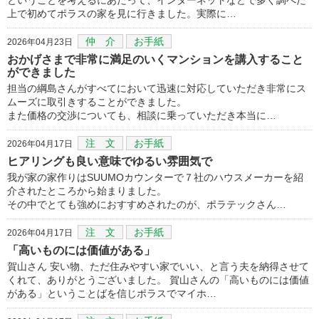
上で初めてポラスの家を見に行きました。実際に…
仲 介
お手紙
2026年04月23日
おかげさまで非常に満足のいくマンションを講入すること
ができました
担当の綱島さんがすべてにおいて迅速に対応していただき非常にス
ムーズに取引きすることができました。
また価格の交渉についても、相談に乗っていただき本当に…
注 文
お手紙
2026年04月17日
ヒアリングも良い意味でゆるい雰囲気で
我が家の家作りはSUUMOカウンターで７社のハウスメーカーを紹
介されたところから始まりました。
その中でとても強めにおすすめされたのが、ポラテックさん…
注 文
お手紙
2026年04月17日
「高いものには価値がある」
賀山さん 安い物、ただ住みやすい家でいい、と言う夫を納得させて
くれて、ありがとうございました。 賀山さんの「高いものには価値
がある」ということばを信じポラスでマイホ…