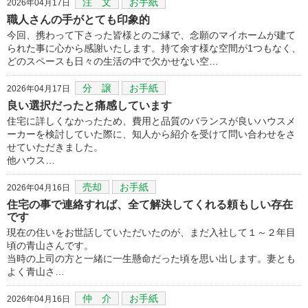
注 文
お手紙
2026年04月17日
職人さんの手がとても印象的
今回、携わって下さった皆様とのご縁で、念願のマイホームが建て
られた事に心から感謝いたします。持て余す様な空間が1つもなく、
どのスペースも日々の生活の中で欠かせない空…
分 譲
お手紙
2026年04月17日
良い選択だったと痛感しています
住宅に詳しくなかったため、費用と品質のバランスが良いハウスメ
ーカーを検討していた際に、知人から紹介を受けて問い合わせをさ
せていただきました。
他ハウス…
売却
お手紙
2026年04月16日
住宅の事で連絡すれば、全て解決してくれる頼もしい存在
です
現在の住いをお世話していただいたのが、まだ入社して１～２年目
頃の青山さんです。
当時の上司の方と一緒に一生懸命だった頃を思い出します。妻とも
よく青山さ…
仲 介
お手紙
2026年04月16日