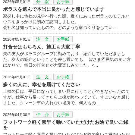
分 譲
お手紙
2026年05月01日
ポラスを選んで本当に良かったと感じています
家探し中に他社の見学へ行った際、近くにあったボラスのモデルハ
ウスをきっかけに初めて訪問しました。
会社名は知っていたものの、どのような家づくりをしてい…
注 文
お手紙
2026年05月01日
打合せはもちろん、施工も大変丁寧
夫の友人がポラスグループに勤めており、紹介していただきまし
た。友人の紹介ということを差し置いても、 皆さま雰囲気の良い方
ばかりで、毎日の打合せが大変楽しみでした。<…
注 文
お手紙
2026年05月01日
多くの人に、幸せを届けてください
上棟の日は、平日になってしまい見に行くことができなかったので
すが、仕事から帰ってきたら上棟が終わっていて、すごいなと感じ
ました。クレーン車の入れない場所で、何人もの…
仲 介
お手紙
2026年04月30日
フットワーク軽く素早く動いていただけたお陰で良いご縁
を
フットワーク軽く素早く動いていただけたお陰で良いご縁をいただ