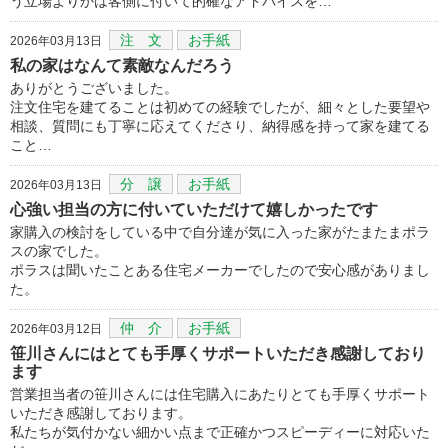
う立場よりかは客側に付いて的確なアドバイスを…
注 文
お手紙
2026年03月13日
私の家はなんて素敵なんだろう
ありがとうございました。
注文住宅を建てることは初めての経験でしたが、細々とした要望や
相談、質問にも丁寧に応えてくださり、納得感を持って家を建てる
こと…
分 譲
お手紙
2026年03月13日
心強い担当の方に付いていただけて嬉しかったです
家購入の検討をしている中で自分達が気に入った家がたまたまポラ
スの家でした。
ポラスは聞いたことある住宅メーカーでしたので安心感がありまし
た。
仲 介
お手紙
2026年03月12日
笹川さんにはとても手厚くサポートいただき感謝しており
ます
営業担当者の笹川さんには住宅購入にあたりとても手厚くサポート
いただき感謝しております。
私たちが気付かない細かい点まで正確かつスピーディーに対応いた