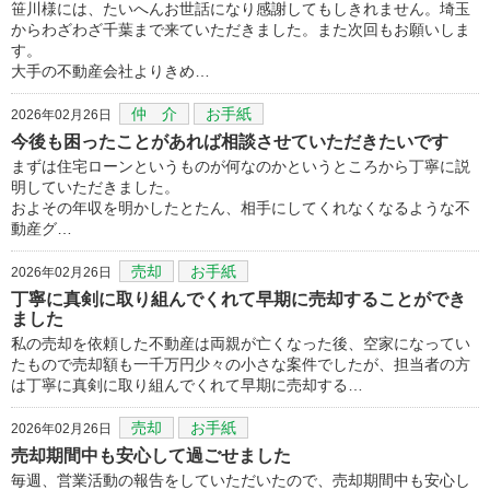
笹川様には、たいへんお世話になり感謝してもしきれません。埼玉
からわざわざ千葉まで来ていただきました。また次回もお願いしま
す。
大手の不動産会社よりきめ…
仲 介
お手紙
2026年02月26日
今後も困ったことがあれば相談させていただきたいです
まずは住宅ローンというものが何なのかというところから丁寧に説
明していただきました。
およその年収を明かしたとたん、相手にしてくれなくなるような不
動産グ…
売却
お手紙
2026年02月26日
丁寧に真剣に取り組んでくれて早期に売却することができ
ました
私の売却を依頼した不動産は両親が亡くなった後、空家になってい
たもので売却額も一千万円少々の小さな案件でしたが、担当者の方
は丁寧に真剣に取り組んでくれて早期に売却する…
売却
お手紙
2026年02月26日
売却期間中も安心して過ごせました
毎週、営業活動の報告をしていただいたので、売却期間中も安心し