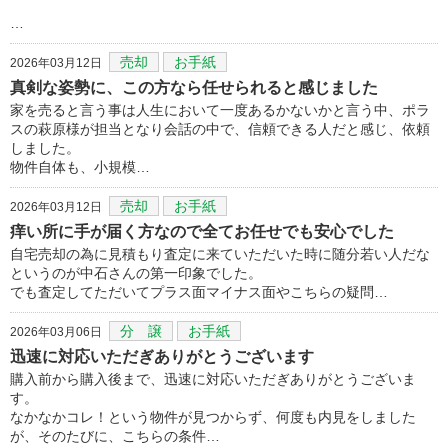
…
売却
お手紙
2026年03月12日
真剣な姿勢に、この方なら任せられると感じました
家を売ると言う事は人生において一度あるかないかと言う中、ポラ
スの萩原様が担当となり会話の中で、信頼できる人だと感じ、依頼
しました。
物件自体も、小規模…
売却
お手紙
2026年03月12日
痒い所に手が届く方なので全てお任せでも安心でした
自宅売却の為に見積もり査定に来ていただいた時に随分若い人だな
というのが中石さんの第一印象でした。
でも査定してただいてプラス面マイナス面やこちらの疑問…
分 譲
お手紙
2026年03月06日
迅速に対応いただぎありがとうございます
購入前から購入後まで、迅速に対応いただぎありがとうございま
す。
なかなかコレ！という物件が見つからず、何度も内見をしました
が、そのたびに、こちらの条件…