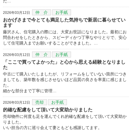
だ…
仲 介
お手紙
2026年03月12日
おかげさまで今とても満足した気持ちで新居に暮らせてい
ます
藤沢さん、住宅購入の際には、大変お世話になりました。最初にお
問合わせをしたときから、スピーディかつ丁寧なやりとりで、安心
して住宅購入までお願いすることができました。…
仲 介
お手紙
2026年03月12日
「ここで買ってよかった」と心から思える経験となりまし
た
中古にて購入いたしましたが、リフォームをしていない箇所につき
ましても、築年数を感じさせないほど品質の良さを率直に感じまし
た。
細かな部分まで丁寧に管理…
売却
お手紙
2026年03月12日
的確な配慮をして頂いて大変助かりました
売却物件に何度も足を運んでくれ的確な配慮をして頂いて大変助か
りました。
いい担当の方に巡り会えて妻ともども感謝してます。