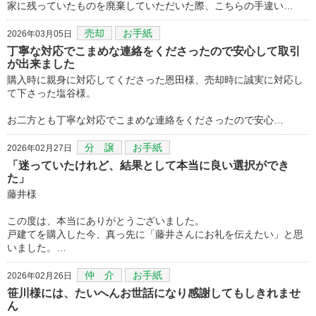
家に残っていたものを廃棄していただいた際、こちらの手違い…
売却
お手紙
2026年03月05日
丁寧な対応でこまめな連絡をくださったので安心して取引
が出来ました
購入時に親身に対応してくださった恩田様、売却時に誠実に対応し
て下さった塩谷様。
お二方とも丁寧な対応でこまめな連絡をくださったので安心…
分 譲
お手紙
2026年02月27日
「迷っていたけれど、結果として本当に良い選択ができ
た」
藤井様
この度は、本当にありがとうございました。
戸建てを購入した今、真っ先に「藤井さんにお礼を伝えたい」と思
いました。…
仲 介
お手紙
2026年02月26日
笹川様には、たいへんお世話になり感謝してもしきれませ
ん