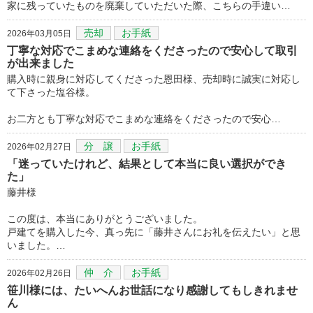
家に残っていたものを廃棄していただいた際、こちらの手違い…
売却
お手紙
2026年03月05日
丁寧な対応でこまめな連絡をくださったので安心して取引
が出来ました
購入時に親身に対応してくださった恩田様、売却時に誠実に対応し
て下さった塩谷様。
お二方とも丁寧な対応でこまめな連絡をくださったので安心…
分 譲
お手紙
2026年02月27日
「迷っていたけれど、結果として本当に良い選択ができ
た」
藤井様
この度は、本当にありがとうございました。
戸建てを購入した今、真っ先に「藤井さんにお礼を伝えたい」と思
いました。…
仲 介
お手紙
2026年02月26日
笹川様には、たいへんお世話になり感謝してもしきれませ
ん