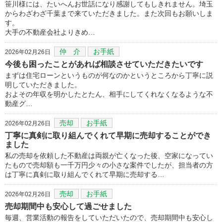
笹川様には、たいへんお世話になり感謝してもしきれません。埼玉
からわざわざ千葉まで来ていただきました。また次回もお願いしま
す。
大手の不動産会社よりきめ…
仲 介
お手紙
2026年02月26日
今後も困ったことがあれば相談させていただきたいです
まずは住宅ローンというものが何なのかというところから丁寧に説
明していただきました。
およその年収を明かしたとたん、相手にしてくれなくなるような不
動産グ…
売却
お手紙
2026年02月26日
丁寧に真剣に取り組んでくれて早期に売却することができ
ました
私の売却を依頼した不動産は両親が亡くなった後、空家になってい
たもので売却額も一千万円少々の小さな案件でしたが、担当者の方
は丁寧に真剣に取り組んでくれて早期に売却する…
売却
お手紙
2026年02月26日
売却期間中も安心して過ごせました
毎週、営業活動の報告をしていただいたので、売却期間中も安心し