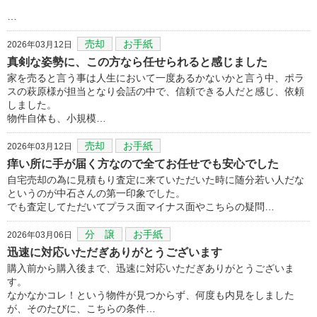
…
売却
お手紙
2026年03月12日
真剣な姿勢に、この方なら任せられると感じました
家を売ると言う事は人生において一度あるかないかと言う中、ポラ
スの萩原様が担当となり会話の中で、信頼できる人だと感じ、依頼
しました。
物件自体も、小規模…
売却
お手紙
2026年03月12日
痒い所に手が届く方なので全てお任せでも安心でした
自宅売却の為に見積もり査定に来ていただいた時に随分若い人だな
というのが中石さんの第一印象でした。
でも査定してただいてプラス面マイナス面やこちらの疑問…
分 譲
お手紙
2026年03月06日
迅速に対応いただぎありがとうございます
購入前から購入後まで、迅速に対応いただぎありがとうございま
す。
なかなかコレ！という物件が見つからず、何度も内見をしました
が、そのたびに、こちらの条件…