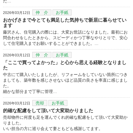
だ…
仲 介
お手紙
2026年03月12日
おかげさまで今とても満足した気持ちで新居に暮らせてい
ます
藤沢さん、住宅購入の際には、大変お世話になりました。最初にお
問合わせをしたときから、スピーディかつ丁寧なやりとりで、安心
して住宅購入までお願いすることができました。…
仲 介
お手紙
2026年03月12日
「ここで買ってよかった」と心から思える経験となりまし
た
中古にて購入いたしましたが、リフォームをしていない箇所につき
ましても、築年数を感じさせないほど品質の良さを率直に感じまし
た。
細かな部分まで丁寧に管理…
売却
お手紙
2026年03月12日
的確な配慮をして頂いて大変助かりました
売却物件に何度も足を運んでくれ的確な配慮をして頂いて大変助か
りました。
いい担当の方に巡り会えて妻ともども感謝してます。