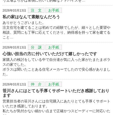
う立場よりかは客側に付いて的確なアドバイスを…
注 文
お手紙
2026年03月13日
私の家はなんて素敵なんだろう
ありがとうございました。
注文住宅を建てることは初めての経験でしたが、細々とした要望や
相談、質問にも丁寧に応えてくださり、納得感を持って家を建てる
こと…
分 譲
お手紙
2026年03月13日
心強い担当の方に付いていただけて嬉しかったです
家購入の検討をしている中で自分達が気に入った家がたまたまポラ
スの家でした。
ポラスは聞いたことある住宅メーカーでしたので安心感がありまし
た。
仲 介
お手紙
2026年03月12日
笹川さんにはとても手厚くサポートいただき感謝しており
ます
営業担当者の笹川さんには住宅購入にあたりとても手厚くサポート
いただき感謝しております。
私たちが気付かない細かい点まで正確かつスピーディーに対応いた