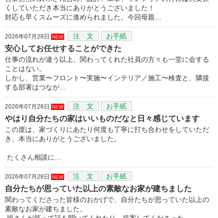
くしていただき本当にありがとうございました！
対応も早くスムーズに進められました。今回母親…
注 文
お手紙
2026年07月28日
NEW
安心してお任せすることができた
仕事の流れが違う以上、関わってくれた社員の方々も一堂に会する
ことはない。
しかし、営業〜フロント〜実施〜インテリア／施工〜検査と、隣接
する部署はつなが…
注 文
お手紙
2026年07月28日
NEW
やはり自分たちの家はいいものだなと日々感じています
この度は、家づくりにあたり何度も丁寧に打ち合わせをしていただ
き、本当にありがとうございました。
たくさん相談に…
注 文
お手紙
2026年07月28日
NEW
自分たちが思っていた以上の素敵なお家が建ちました
関わってくださった皆様のおかげで、自分たちが思っていた以上の
素敵なお家が建ちました。
皆さんが笑って話を聞いてくれたり、提案してくださった…