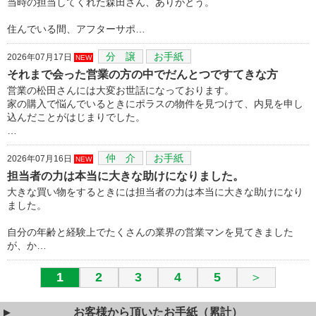
当時の担当してくれた森田さん、ありがとう。
住んでいる間、アフターサポ…
分 譲
お手紙
2026年07月17日
NEW
それまで会った営業の方の中でだんとつですてきな方
営業の松田さんには大変お世話になっております。
家の購入で悩んでいるときにポラスの物件を見つけて、内見を申し
込んだことがはじまりでした。
…
仲 介
お手紙
2026年07月16日
NEW
担当者の力は本当に大きな助けになりました。
大きな買い物をするときには担当者の力は本当に大きな助けになり
ました。
自分の年齢と経験上でたくさんの業界の営業マンを見てきました
が、か…
1
2
3
4
5
＞
お客様から頂いたお手紙（累計）