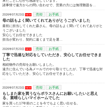
来たことに心から感謝をしています。
諸事情で遠方からの問い合わせで、営業の方には無理難題を…
売却
お手紙
2026年07月23日
NEW
母の話もよく聞いてくれてありがとうございました
最初に担当してくれた森さん、母の話もよく聞いてくれてありがと
うございました
安心してお任せできました
担当が変わり、契約に遠くまで足を運…
売却
お手紙
2026年07月23日
NEW
丁寧で迅速な対応をしていただき、安心してお任せできま
した
相続物件の売却をお願いしました。
遠方に住んでいる為メールでのやり取りでしたが、丁寧で迅速な対
応をしていただき、安心してお任せできました。
…
売却
お手紙
2026年07月23日
NEW
もしまた家を買うならポラスさんにお願いしたいと思え
る、素晴らしいマイホームでした
家を買った17年前のことを今でもよく思い出せる。