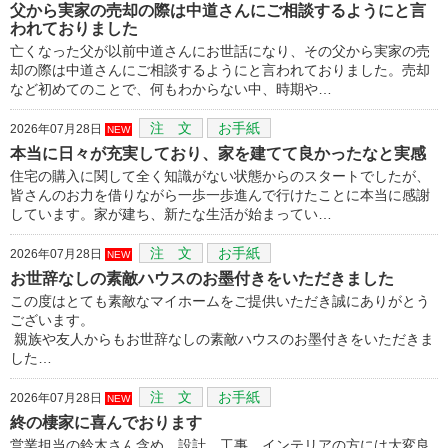
父から実家の売却の際は中道さんにご相談するようにと言
われておりました
亡くなった父が以前中道さんにお世話になり、その父から実家の売
却の際は中道さんにご相談するようにと言われておりました。売却
など初めてのことで、何もわからない中、時期や…
注 文
お手紙
2026年07月28日
NEW
本当に日々が充実しており、家を建てて良かったなと実感
住宅の購入に関して全く知識がない状態からのスタートでしたが、
皆さんのお力を借りながら一歩一歩進んで行けたことに本当に感謝
しています。家が建ち、新たな生活が始まってい…
注 文
お手紙
2026年07月28日
NEW
お世辞なしの素敵ハウスのお墨付きをいただきました
この度はとても素敵なマイホームをご提供いただき誠にありがとう
ございます。
親族や友人からもお世辞なしの素敵ハウスのお墨付きをいただきま
した…
注 文
お手紙
2026年07月28日
NEW
終の棲家に喜んでおります
営業担当の鈴木さん含め、設計、工事、インテリアの方には大変良