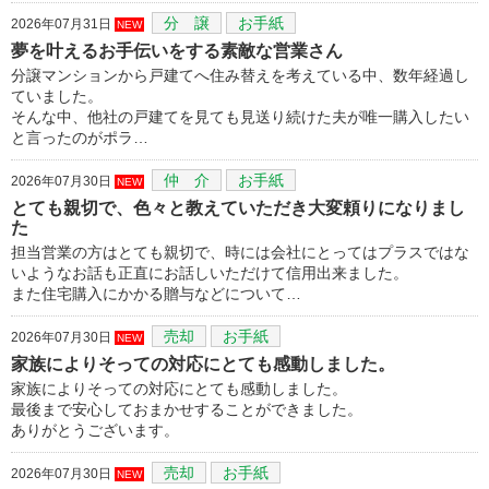
分 譲
お手紙
2026年07月31日
NEW
夢を叶えるお手伝いをする素敵な営業さん
分譲マンションから戸建てへ住み替えを考えている中、数年経過し
ていました。
そんな中、他社の戸建てを見ても見送り続けた夫が唯一購入したい
と言ったのがポラ…
仲 介
お手紙
2026年07月30日
NEW
とても親切で、色々と教えていただき大変頼りになりまし
た
担当営業の方はとても親切で、時には会社にとってはプラスではな
いようなお話も正直にお話しいただけて信用出来ました。
また住宅購入にかかる贈与などについて…
売却
お手紙
2026年07月30日
NEW
家族によりそっての対応にとても感動しました。
家族によりそっての対応にとても感動しました。
最後まで安心しておまかせすることができました。
ありがとうございます。
売却
お手紙
2026年07月30日
NEW