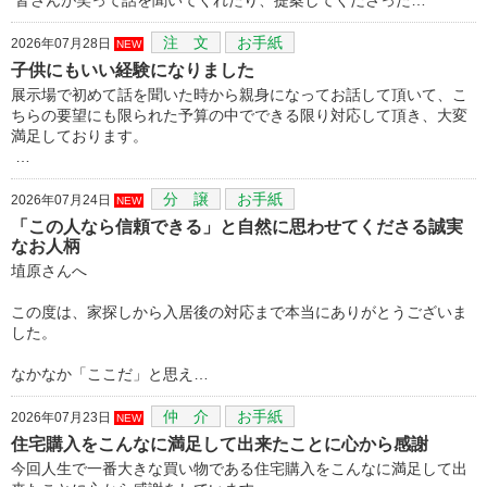
注 文
お手紙
2026年07月28日
NEW
子供にもいい経験になりました
展示場で初めて話を聞いた時から親身になってお話して頂いて、こ
ちらの要望にも限られた予算の中でできる限り対応して頂き、大変
満足しております。
…
分 譲
お手紙
2026年07月24日
NEW
「この人なら信頼できる」と自然に思わせてくださる誠実
なお人柄
埴原さんへ
この度は、家探しから入居後の対応まで本当にありがとうございま
した。
なかなか「ここだ」と思え…
仲 介
お手紙
2026年07月23日
NEW
住宅購入をこんなに満足して出来たことに心から感謝
今回人生で一番大きな買い物である住宅購入をこんなに満足して出