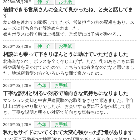
仲 介
お手紙
2026年05月28日
信頼できる営業さんに会えて良かったね、と夫と話してま
す
幼い娘を連れての家探しでしたが、営業担当の方の配慮もあり、ス
ムーズに打ち合わせ等進められました。
娘もポラスに行く時はご機嫌で、営業所には子供が遊べる…
仲 介
お手紙
2026年05月28日
相談にも乗って下さりほんとうに助けていただきました
北海道なので、ポラスを全く存じ上げず。ただ、街のあちこちに看
板や店舗を見かけていたので、こちらでは有名なのだなと思いまし
た。地域密着型の方がいろいろな面で良かったの…
売却
お手紙
2026年05月28日
丁寧な説明と明るい対応で前向きな気持ちになりました
マンション売却と中古戸建買取のお取引をさせて頂きました。半年
以上に渡るやり取りでしたが、お会いする度に不安を払拭して頂
き、丁寧な説明と明るい対応で前向きな気持ちにな…
売却
お手紙
2026年05月28日
私たちサイドにいてくれて大変心強かった記憶があります
ＴＶ”正直不動産”や”地面師”などの話題で楽しく妻も交えて談笑した