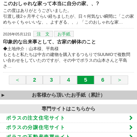
このおしゃれな家って本当に自分の家、、?
この度はありがとうございました。
引渡し後2ヶ月半ぐらい経ちましたが、日々何気ない瞬間に「この家
めちゃくちゃいいな、、よすぎる、、」「このおしゃれな家…
注 文
お手紙
2026年05月12日
印象的な出来事として、古家の解体のこと
◆土地仲介：山本様、平島様
もともと私たちは中古の建物を購入するつもりでSUUMOで複数問
い合わせをしていたのですが、その中でポラスの山本さんと平島
さ…
＜
2
3
4
5
6
＞
お客様から頂いたお手紙（累計）
専門サイトはこちらから
ポラスの注文住宅サイト
ポラスの分譲住宅サイト
ポラスの不動産売買サイト