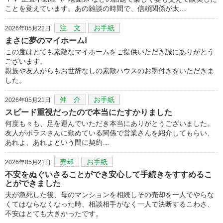
ことを覚えています。あの雑談の時間で、信頼関係が太…
注 文
お手紙
2026年05月22日
まさに夢のマイホーム!
この度はとても素敵なマイホームをご提供いただき誠にありがとう
ございます。
親族や友人からもお世辞なしの素敵ハウスのお墨付きをいただきま
した。
仲 介
お手紙
2026年05月21日
スピード重視だったので本当にたすかりました
何度も々も、足を運んでいただき本当にありがとうございました。
友人がポラスさんに勤めている関係で営業さんを紹介してもらい、
あれよ、あれよという間に契約…
売却
お手紙
2026年05月21日
不安をぬぐいさることができ安心して手続きをすすめるこ
とができました
夫が急死した後、母のマンションを相続しその売却を一人でやらな
くてはならなくなった時、相談相手がなく一人で決断するこわさ、
不安はとても大きかったです。
…