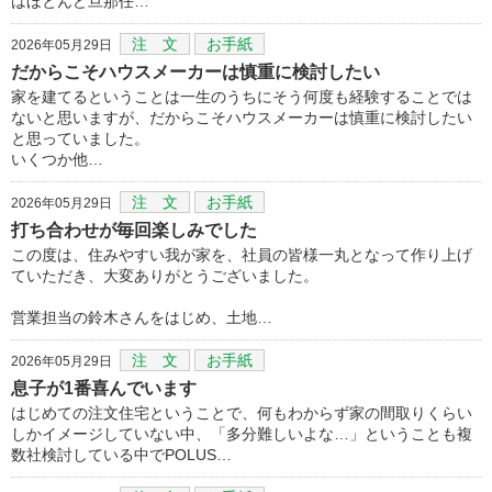
はほとんど旦那任…
注 文
お手紙
2026年05月29日
だからこそハウスメーカーは慎重に検討したい
家を建てるということは一生のうちにそう何度も経験することでは
ないと思いますが、だからこそハウスメーカーは慎重に検討したい
と思っていました。
いくつか他…
注 文
お手紙
2026年05月29日
打ち合わせが毎回楽しみでした
この度は、住みやすい我が家を、社員の皆様一丸となって作り上げ
ていただき、大変ありがとうございました。
営業担当の鈴木さんをはじめ、土地…
注 文
お手紙
2026年05月29日
息子が1番喜んでいます
はじめての注文住宅ということで、何もわからず家の間取りくらい
しかイメージしていない中、「多分難しいよな…」ということも複
数社検討している中でPOLUS…