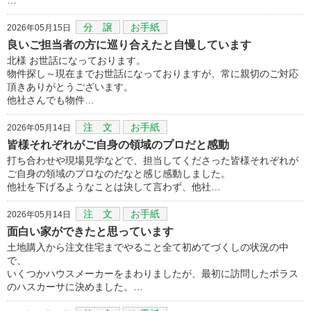
分 譲
お手紙
2026年05月15日
良いご担当者の方に巡り合えたと自慢しています
北様 お世話になっております。
物件探し～現在までお世話になっておりますが、常に親切のご対応
頂きありがとうございます。
他社さんでも物件…
注 文
お手紙
2026年05月14日
皆様それぞれがご自身の領域のプロだと感動
打ち合わせや現場見学などで、担当してくださった皆様それぞれが
ご自身の領域のプロなのだなと感じ感動しました。
他社を下げるようなことは決して言わず、他社…
注 文
お手紙
2026年05月14日
面白い家ができたと思っています
土地購入から注文住宅までやること全て初めてづくしの状況の中
で、
いくつかハウスメーカーをまわりましたが、最初に訪問したポラス
のハスカーサに決めました。…