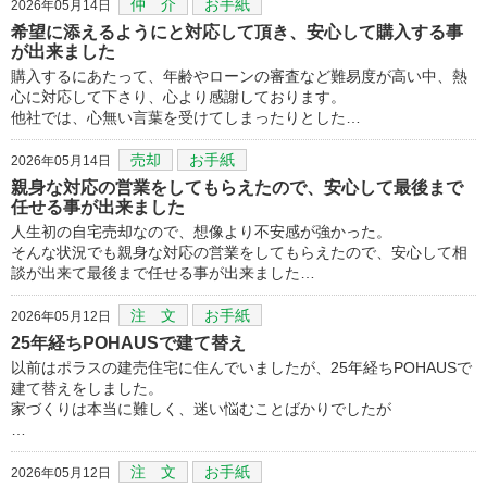
仲 介
お手紙
2026年05月14日
希望に添えるようにと対応して頂き、安心して購入する事
が出来ました
購入するにあたって、年齢やローンの審査など難易度が高い中、熱
心に対応して下さり、心より感謝しております。
他社では、心無い言葉を受けてしまったりとした…
売却
お手紙
2026年05月14日
親身な対応の営業をしてもらえたので、安心して最後まで
任せる事が出来ました
人生初の自宅売却なので、想像より不安感が強かった。
そんな状況でも親身な対応の営業をしてもらえたので、安心して相
談が出来て最後まで任せる事が出来ました…
注 文
お手紙
2026年05月12日
25年経ちPOHAUSで建て替え
以前はポラスの建売住宅に住んでいましたが、25年経ちPOHAUSで
建て替えをしました。
家づくりは本当に難しく、迷い悩むことばかりでしたが
…
注 文
お手紙
2026年05月12日