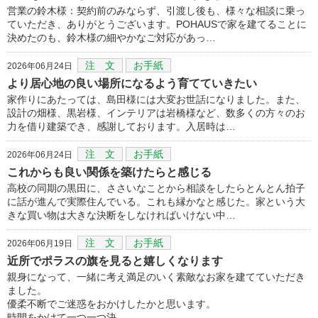
営業の鈴木様：契約前のみならず、引渡し後も、様々な相談に乗っ
ていただき、ありがとうございます。POHAUSで家を建てることに
決めたのも、鈴木様の細やかなご対応があっ…
注 文
お手紙
2026年06月24日
より居心地の良い場所になるよう育てていきたい
家作りにあたっては、島田様には大変お世話になりました。また、
設計の畑様、黒岩様、インテリアは岩橋様など、数多くの方々のお
力を借り建築でき、感謝しております。入居時は…
注 文
お手紙
2026年06月24日
これからも良い関係を築けたらと感じる
高校の同期の黒田に、ささいなことから相談をしたらとんとん拍子
に話が進んで実際住んでいる。これも縁かなと感じた。家という大
きな買い物は大きな決断をしなければいけない中…
注 文
お手紙
2026年06月19日
近所でポラスの旗を見ると嬉しくなります
親身になって、一緒に考え満足のいく素敵なお家を建てていただき
ました。
優柔不断でご迷惑をおかけしたかと思います。
時間をかけて一つ一つ決…