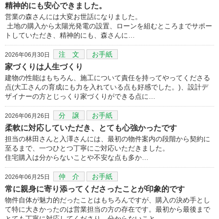
精神的にも安心できました。
営業の森さんには大変お世話になりました。
土地の購入から太陽光発電の設置、ローンを組むところまでサポー
トしていただき、精神的にも、森さんに…
注 文
お手紙
2026年06月30日
家づくりは人生づくり
建物の性能はもちろん、施工について責任を持ってやってくださる
点(大工さんの育成にも力を入れている点も好感でした。)、設計デ
ザイナーの方とじっくり家づくりができる点に…
分 譲
お手紙
2026年06月26日
柔軟に対応していただき、とても心強かったです
担当の林田さんと入澤さんには、最初の物件案内の段階から契約に
至るまで、一つひとつ丁寧にご対応いただきました。
住宅購入は分からないことや不安な点も多か…
仲 介
お手紙
2026年06月25日
常に親身に寄り添ってくださったことが印象的です
物件自体が魅力的だったことはもちろんですが、購入の決め手とし
て特に大きかったのは営業担当の方の存在です。最初から最後まで
とても丁寧に対応してくださり、分からないこと…