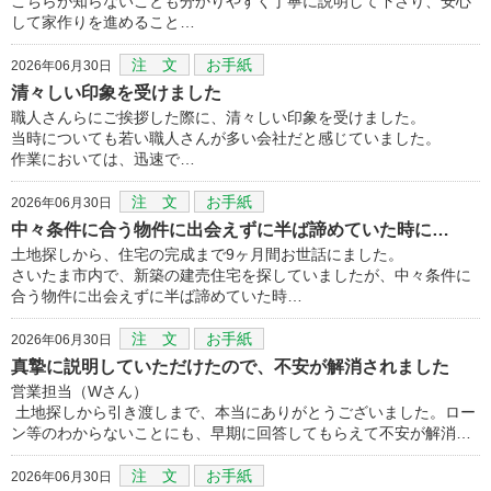
こちらが知らないことも分かりやすく丁寧に説明して下さり、安心
して家作りを進めること…
注 文
お手紙
2026年06月30日
清々しい印象を受けました
職人さんらにご挨拶した際に、清々しい印象を受けました。
当時についても若い職人さんが多い会社だと感じていました。
作業においては、迅速で…
注 文
お手紙
2026年06月30日
中々条件に合う物件に出会えずに半ば諦めていた時に…
土地探しから、住宅の完成まで9ヶ月間お世話にました。
さいたま市内で、新築の建売住宅を探していましたが、中々条件に
合う物件に出会えずに半ば諦めていた時…
注 文
お手紙
2026年06月30日
真摯に説明していただけたので、不安が解消されました
営業担当（Wさん）
土地探しから引き渡しまで、本当にありがとうございました。ロー
ン等のわからないことにも、早期に回答してもらえて不安が解消…
注 文
お手紙
2026年06月30日