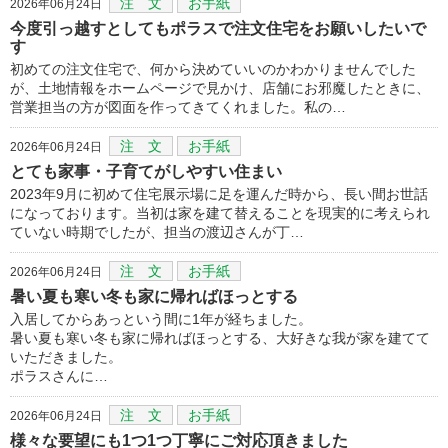
注 文
お手紙
2026年06月24日
今度引っ越すとしてもポラスで注文住宅をお願いしたいで
す
初めての注文住宅で、何から決めていいのかわかりませんでした
が、土地情報をホームページで見かけ、店舗にお邪魔したときに、
営業担当の方が図面を作ってきてくれました。私の…
注 文
お手紙
2026年06月24日
とても家事・子育てがしやすい住まい
2023年9月に初めて住宅展示場に足を運んだ時から、長い間お世話
になっております。当初は家を建て替えることを現実的に考えられ
ていない時期でしたが、担当の渡辺さんが丁…
注 文
お手紙
2026年06月24日
暑い夏も寒い冬も家に帰ればほっとする
入居してからあっという間に1年が経ちました。
暑い夏も寒い冬も家に帰ればほっとする、大好きな我が家を建てて
いただきました。
ポラスさんに…
注 文
お手紙
2026年06月24日
様々な要望にも1つ1つ丁寧にご対応頂きました