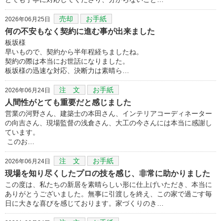
売却
お手紙
2026年06月25日
何の不安もなく契約に進む事が出来ました
板坂様
早いもので、契約から半年程経ちましたね。
契約の際は本当にお世話になりました。
板坂様の迅速な対応、決断力は素晴ら…
注 文
お手紙
2026年06月24日
人間性がとても重要だと感じました
営業の河野さん、建築士の本田さん、インテリアコーディネーター
の向吉さん、現場監督の浅倉さん、大工の今さんには本当に感謝し
ています。
このお…
注 文
お手紙
2026年06月24日
現場を知り尽くしたプロの技を感じ、非常に助かりました
この度は、私たちの新居を素晴らしい形に仕上げいただき、本当に
ありがとうございました。無事に引渡しを終え、この家で過ごす毎
日に大きな喜びを感じております。家づくりのき…