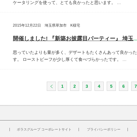
ケータリングを使って、とても良かったと思います。
…
2015年12月22日 埼玉県草加市 K様宅
開催しました! 『新築お披露目パーティー』 埼玉県草加
思っていたよりも量が多く、デザートもたくさんあって良かった
す。
ローストビーフが少し厚くて食べづらかったです。
…
1
2
3
4
5
6
7
ポラスグループ コーポレートサイト
プライバシーポリシー