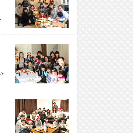
市 H様宅
ス
市 T様宅
か
市 K様宅