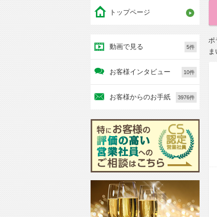
トップページ
ポ
動画で見る
5件
ま
お客様インタビュー
10件
お客様からのお手紙
3976件