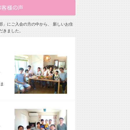
部」にご入会の方の中から、 新しいお住
だきました。
市 E様宅
ま
区 S様宅