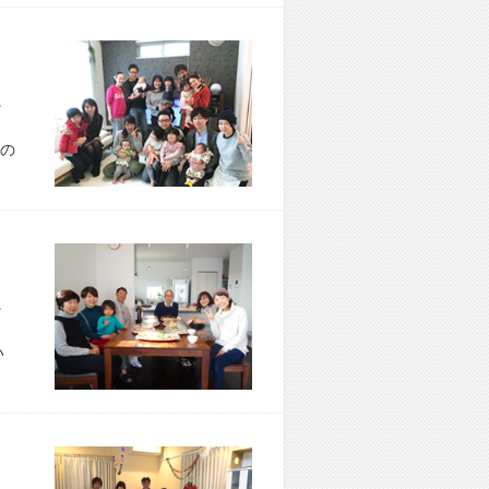
市 T様宅
の
市 K様宅
い