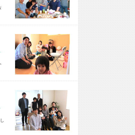
パ
市 T様宅
か
区 A様宅
し