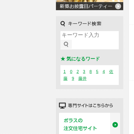
キーワード検索
★ 気になるワード
1
0
2
3
8
5
4
佐
藤
9
藤井
専門サイトはこちらから