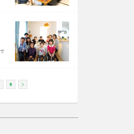
市 K様宅
で
8