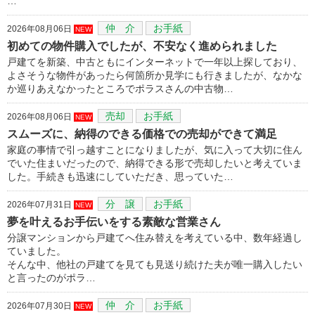
…
仲 介
お手紙
2026年08月06日
NEW
初めての物件購入でしたが、不安なく進められました
戸建てを新築、中古ともにインターネットで一年以上探しており、
よさそうな物件があったら何箇所か見学にも行きましたが、なかな
か巡りあえなかったところでポラスさんの中古物…
売却
お手紙
2026年08月06日
NEW
スムーズに、納得のできる価格での売却ができて満足
家庭の事情で引っ越すことになりましたが、気に入って大切に住ん
でいた住まいだったので、納得できる形で売却したいと考えていま
した。手続きも迅速にしていただき、思っていた…
分 譲
お手紙
2026年07月31日
NEW
夢を叶えるお手伝いをする素敵な営業さん
分譲マンションから戸建てへ住み替えを考えている中、数年経過し
ていました。
そんな中、他社の戸建てを見ても見送り続けた夫が唯一購入したい
と言ったのがポラ…
仲 介
お手紙
2026年07月30日
NEW