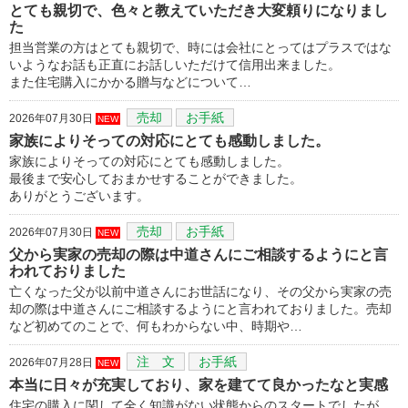
とても親切で、色々と教えていただき大変頼りになりまし
た
担当営業の方はとても親切で、時には会社にとってはプラスではな
いようなお話も正直にお話しいただけて信用出来ました。
また住宅購入にかかる贈与などについて…
売却
お手紙
2026年07月30日
NEW
家族によりそっての対応にとても感動しました。
家族によりそっての対応にとても感動しました。
最後まで安心しておまかせすることができました。
ありがとうございます。
売却
お手紙
2026年07月30日
NEW
父から実家の売却の際は中道さんにご相談するようにと言
われておりました
亡くなった父が以前中道さんにお世話になり、その父から実家の売
却の際は中道さんにご相談するようにと言われておりました。売却
など初めてのことで、何もわからない中、時期や…
注 文
お手紙
2026年07月28日
NEW
本当に日々が充実しており、家を建てて良かったなと実感
住宅の購入に関して全く知識がない状態からのスタートでしたが、