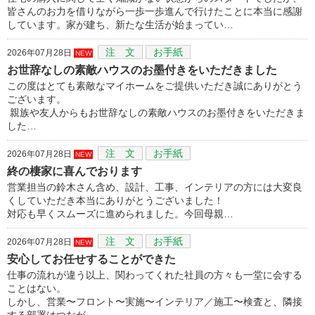
皆さんのお力を借りながら一歩一歩進んで行けたことに本当に感謝
しています。家が建ち、新たな生活が始まってい…
注 文
お手紙
2026年07月28日
NEW
お世辞なしの素敵ハウスのお墨付きをいただきました
この度はとても素敵なマイホームをご提供いただき誠にありがとう
ございます。
親族や友人からもお世辞なしの素敵ハウスのお墨付きをいただきま
した…
注 文
お手紙
2026年07月28日
NEW
終の棲家に喜んでおります
営業担当の鈴木さん含め、設計、工事、インテリアの方には大変良
くしていただき本当にありがとうございました！
対応も早くスムーズに進められました。今回母親…
注 文
お手紙
2026年07月28日
NEW
安心してお任せすることができた
仕事の流れが違う以上、関わってくれた社員の方々も一堂に会する
ことはない。
しかし、営業〜フロント〜実施〜インテリア／施工〜検査と、隣接
する部署はつなが…