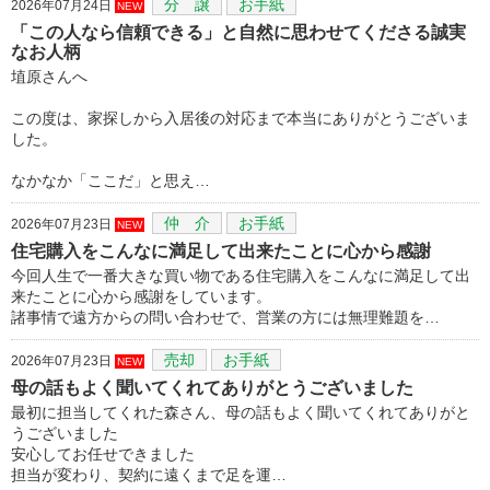
分 譲
お手紙
2026年07月24日
NEW
「この人なら信頼できる」と自然に思わせてくださる誠実
なお人柄
埴原さんへ
この度は、家探しから入居後の対応まで本当にありがとうございま
した。
なかなか「ここだ」と思え…
仲 介
お手紙
2026年07月23日
NEW
住宅購入をこんなに満足して出来たことに心から感謝
今回人生で一番大きな買い物である住宅購入をこんなに満足して出
来たことに心から感謝をしています。
諸事情で遠方からの問い合わせで、営業の方には無理難題を…
売却
お手紙
2026年07月23日
NEW
母の話もよく聞いてくれてありがとうございました
最初に担当してくれた森さん、母の話もよく聞いてくれてありがと
うございました
安心してお任せできました
担当が変わり、契約に遠くまで足を運…