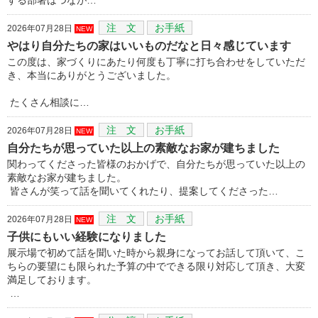
注 文
お手紙
2026年07月28日
NEW
やはり自分たちの家はいいものだなと日々感じています
この度は、家づくりにあたり何度も丁寧に打ち合わせをしていただ
き、本当にありがとうございました。
たくさん相談に…
注 文
お手紙
2026年07月28日
NEW
自分たちが思っていた以上の素敵なお家が建ちました
関わってくださった皆様のおかげで、自分たちが思っていた以上の
素敵なお家が建ちました。
皆さんが笑って話を聞いてくれたり、提案してくださった…
注 文
お手紙
2026年07月28日
NEW
子供にもいい経験になりました
展示場で初めて話を聞いた時から親身になってお話して頂いて、こ
ちらの要望にも限られた予算の中でできる限り対応して頂き、大変
満足しております。
…