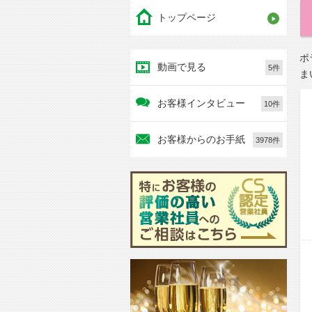
トップページ
ポ
動画で見る
5件
ま
お客様インタビュー
10件
お客様からのお手紙
3978件