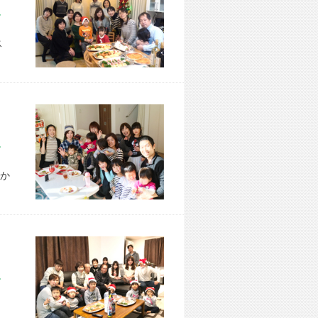
市 H様宅
ス
市 T様宅
か
市 K様宅