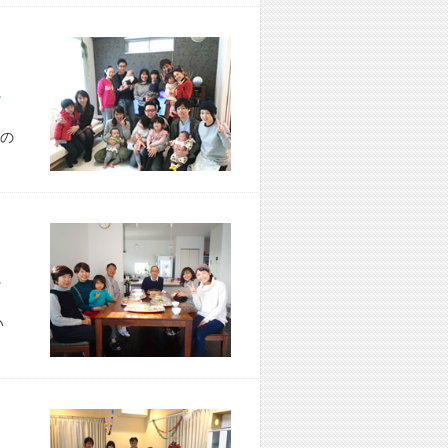
市 T様宅
の
市 K様宅
い