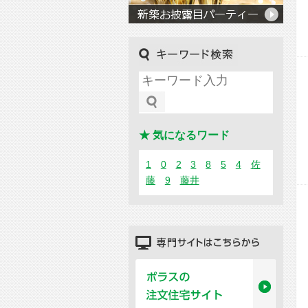
キーワード検索
★ 気になるワード
1
0
2
3
8
5
4
佐
藤
9
藤井
専門サイトはこちらから