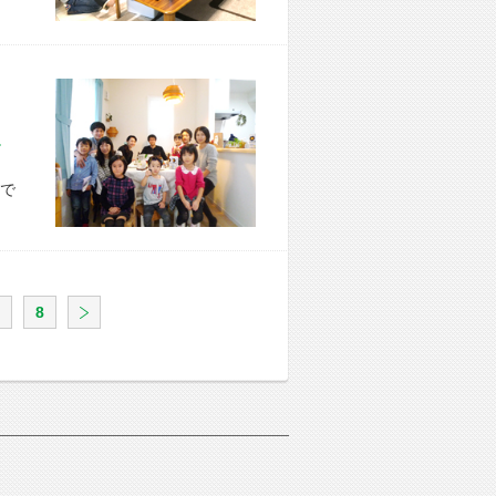
市 K様宅
で
8