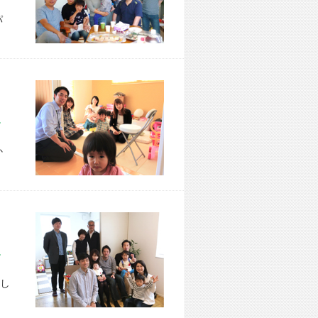
パ
市 T様宅
か
区 A様宅
し