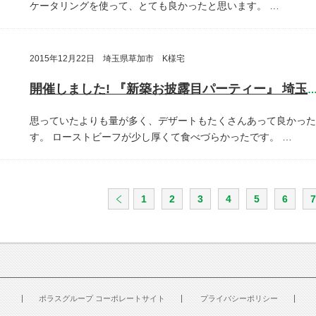
ケータリングを使って、とても良かったと思います。
…
2015年12月22日 埼玉県草加市 K様宅
開催しました! 『新築お披露目パーティー』 埼玉県草加
思っていたよりも量が多く、デザートもたくさんあって良かった
す。
ローストビーフが少し厚くて食べづらかったです。
…
1
2
3
4
5
6
7
ポラスグループ コーポレートサイト
プライバシーポリシー