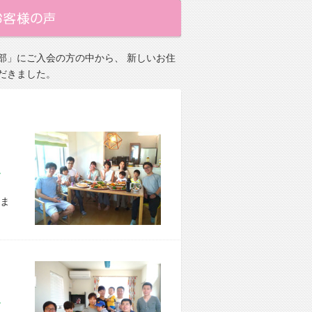
部」にご入会の方の中から、 新しいお住
だきました。
市 E様宅
ま
区 S様宅