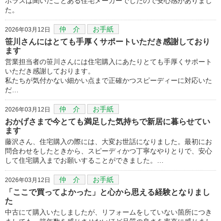
ポラスは聞いたことある住宅メーカーでしたので安心感がありまし
た。
仲 介
お手紙
2026年03月12日
笹川さんにはとても手厚くサポートいただき感謝しており
ます
営業担当者の笹川さんには住宅購入にあたりとても手厚くサポート
いただき感謝しております。
私たちが気付かない細かい点まで正確かつスピーディーに対応いた
だ…
仲 介
お手紙
2026年03月12日
おかげさまで今とても満足した気持ちで新居に暮らせてい
ます
藤沢さん、住宅購入の際には、大変お世話になりました。最初にお
問合わせをしたときから、スピーディかつ丁寧なやりとりで、安心
して住宅購入までお願いすることができました。…
仲 介
お手紙
2026年03月12日
「ここで買ってよかった」と心から思える経験となりまし
た
中古にて購入いたしましたが、リフォームをしていない箇所につき