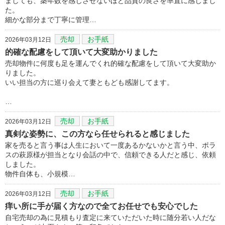
ましても、築年数を感じさせないほど品質の良さを率直に感じまし
た。
細かな部分まで丁寧に管理…
売却
お手紙
2026年03月12日
的確な配慮をして頂いて大変助かりました
売却物件に何度も足を運んでくれ的確な配慮をして頂いて大変助か
りました。
いい担当の方に巡り会えて妻ともども感謝してます。
…
売却
お手紙
2026年03月12日
真剣な姿勢に、この方なら任せられると感じました
家を売ると言う事は人生において一度あるかないかと言う中、ポラ
スの萩原様が担当となり会話の中で、信頼できる人だと感じ、依頼
しました。
物件自体も、小規模…
売却
お手紙
2026年03月12日
痒い所に手が届く方なので全てお任せでも安心でした
自宅売却の為に見積もり査定に来ていただいた時に随分若い人だな