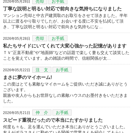
売却
お手紙
2026年05月28日
丁寧な説明と明るい対応で前向きな気持ちになりました
マンション売却と中古戸建買取のお取引をさせて頂きました。半年
以上に渡るやり取りでしたが、お会いする度に不安を払拭して頂
き、丁寧な説明と明るい対応で前向きな気持ちにな…
売却
お手紙
2026年05月28日
私たちサイドにいてくれて大変心強かった記憶があります
ＴＶ”正直不動産”や”地面師”などの話題で楽しく妻も交えて談笑した
ことを覚えています。あの雑談の時間で、信頼関係が太…
注 文
お手紙
2026年05月22日
まさに夢のマイホーム!
この度はとても素敵なマイホームをご提供いただき誠にありがとう
ございます。
親族や友人からもお世辞なしの素敵ハウスのお墨付きをいただきま
した。
仲 介
お手紙
2026年05月21日
スピード重視だったので本当にたすかりました
何度も々も、足を運んでいただき本当にありがとうございました。
友人がポラスさんに勤めている関係で営業さんを紹介してもらい、