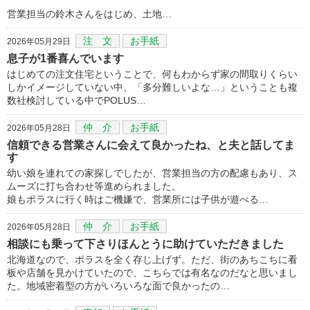
営業担当の鈴木さんをはじめ、土地…
注 文
お手紙
2026年05月29日
息子が1番喜んでいます
はじめての注文住宅ということで、何もわからず家の間取りくらい
しかイメージしていない中、「多分難しいよな…」ということも複
数社検討している中でPOLUS…
仲 介
お手紙
2026年05月28日
信頼できる営業さんに会えて良かったね、と夫と話してま
す
幼い娘を連れての家探しでしたが、営業担当の方の配慮もあり、ス
ムーズに打ち合わせ等進められました。
娘もポラスに行く時はご機嫌で、営業所には子供が遊べる…
仲 介
お手紙
2026年05月28日
相談にも乗って下さりほんとうに助けていただきました
北海道なので、ポラスを全く存じ上げず。ただ、街のあちこちに看
板や店舗を見かけていたので、こちらでは有名なのだなと思いまし
た。地域密着型の方がいろいろな面で良かったの…