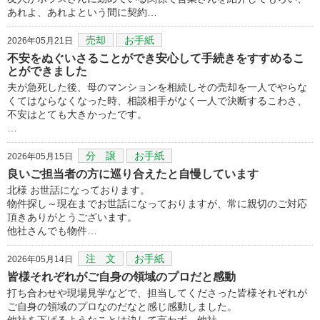
あれよ、あれよという間に契約…
売却
お手紙
2026年05月21日
不安をぬぐいさることができ安心して手続きをすすめるこ
とができました
夫が急死した後、母のマンションを相続しその売却を一人でやらな
くてはならなくなった時、相談相手がなく一人で決断するこわさ、
不安はとても大きかったです。
…
分 譲
お手紙
2026年05月15日
良いご担当者の方に巡り合えたと自慢しています
北様 お世話になっております。
物件探し～現在までお世話になっておりますが、常に親切のご対応
頂きありがとうございます。
他社さんでも物件…
注 文
お手紙
2026年05月14日
皆様それぞれがご自身の領域のプロだと感動
打ち合わせや現場見学などで、担当してくださった皆様それぞれが
ご自身の領域のプロなのだなと感じ感動しました。
他社を下げるようなことは決して言わず、他社…