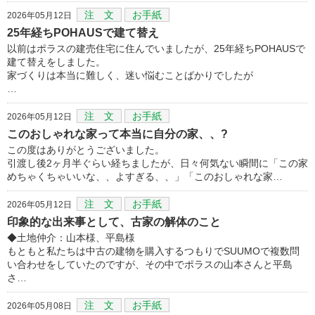
注 文
お手紙
2026年05月12日
25年経ちPOHAUSで建て替え
以前はポラスの建売住宅に住んでいましたが、25年経ちPOHAUSで
建て替えをしました。
家づくりは本当に難しく、迷い悩むことばかりでしたが
…
注 文
お手紙
2026年05月12日
このおしゃれな家って本当に自分の家、、?
この度はありがとうございました。
引渡し後2ヶ月半ぐらい経ちましたが、日々何気ない瞬間に「この家
めちゃくちゃいいな、、よすぎる、、」「このおしゃれな家…
注 文
お手紙
2026年05月12日
印象的な出来事として、古家の解体のこと
◆土地仲介：山本様、平島様
もともと私たちは中古の建物を購入するつもりでSUUMOで複数問
い合わせをしていたのですが、その中でポラスの山本さんと平島
さ…
注 文
お手紙
2026年05月08日