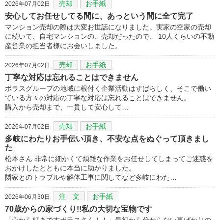
売却
お手紙
2026年07月02日
安心してお任せしてる間に、あっという間に全て完了
マンション売却の際は大変お世話になりました。実家の空家の売却
に続いて、自宅マンションの、売却だったので、 10人くらいの不動
産営業の担当者様にお会いしました。
売却
お手紙
2026年07月02日
丁寧な対応は忘れることはできません
ポラスグループの地域に根付く企業活動はすばらしく、そこで働い
ている方々の対応の丁寧な対応は忘れることはできません。
購入から売却まで、一貫して安心して…
売却
お手紙
2026年07月02日
多岐にわたりお手伝い頂き、不安な点をぬぐって頂きまし
た
松本さん 非常に細かくて煩雑な作業をお任せしてしまってご迷惑を
おかけしたとともに本当に助かりました。
隣家とのトラブルや解体工事に関してなど多岐にわた…
注 文
お手紙
2026年06月30日
70歳からの家づくり!!私の大切な宝物です
「心から好きですポラスさん！！」最初から分からない事ばかりの