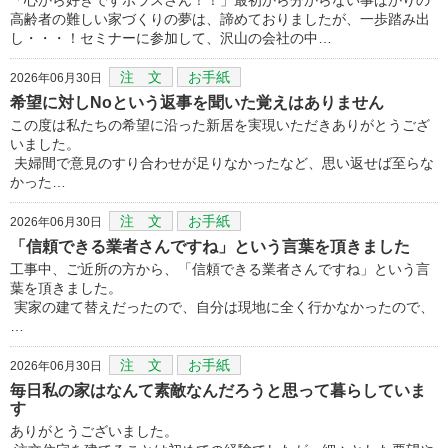
高齢者の難しい家づくりの夢は、諦めておりましたが、一歩踏み出
し・・・！セミナーに参加して、沢山の会社の中…
注 文
お手紙
2026年06月30日
希望に対しNoという返事を聞いた覚えはありません
この度は私たちの希望に沿った新居を実現いただきありがとうござ
いました。
夫婦間で意見のすり合わせが足りなかったなど、思い返せば至らな
かった…
注 文
お手紙
2026年06月30日
「信頼できる業者さんですね」という言葉を頂きました
工事中、ご近所の方から、「信頼できる業者さんですね」という言
葉を頂きました。
実家の建て替えだったので、自分は現地に全く行かなかったので、
…
注 文
お手紙
2026年06月30日
毎日私の家はなんて素敵なんだろうと思って暮らしていま
す
ありがとうございました。