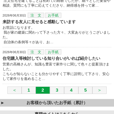
注文住宅を建てることは初めての経験でしたが、細々とした要望や
相談、質問にも丁寧に応えてくださり、納得感を持って家…
注 文
お手紙
2026年06月30日
来訪する友人に見せると感動しています
お世話になります。
我が家の建築に関わって下さった方々、大変ありがとうございまし
た。
自治体の条例等々があり、お…
注 文
お手紙
2026年06月30日
住宅購入等検討している知り合いがいれば紹介したい
営業の高橋さんが、知識も豊富で家作りに関して色々と提案頂けま
した。
こちらが知らないことも分かりやすく丁寧に説明して下さり、安心
して家作りを進めること…
＜
1
2
3
4
5
＞
お客様から頂いたお手紙（累計）