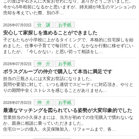
この度は中石さんに大変おせわになり、ありがとうございました。
今から5年程前になるかと思いますが、姉夫婦が埼玉のマンションの
売却を考えていた際、別の不…
分 譲
お手紙
2026年07月03日
安心して家探しを進めることができました
子どもたちが小学校に上がるタイミングで、本格的に住宅探しを始
めました。仕事や子育てで毎日忙しく、なかなか行動に移せずにい
ましたが、「今しかない」と思い切って相談をし…
仲 介
お手紙
2026年07月02日
ポラスグループの仲介で購入して本当に満足です
担当の三瓶さんには大変お世話になりました。
質問や要望に対して、いつも適切でスピーディに対応頂き、やりと
りの期間中全くストレスを感じることがありません…
仲 介
お手紙
2026年07月02日
最適なマッチングを図られている姿勢が大変印象的でした
営業担当の小久保さまには、当方が初めての住宅購入で慣れないな
か、親身に相談に乗っていただきました。
住宅ローンの借入、火災保険加入、リフォームまで、各…