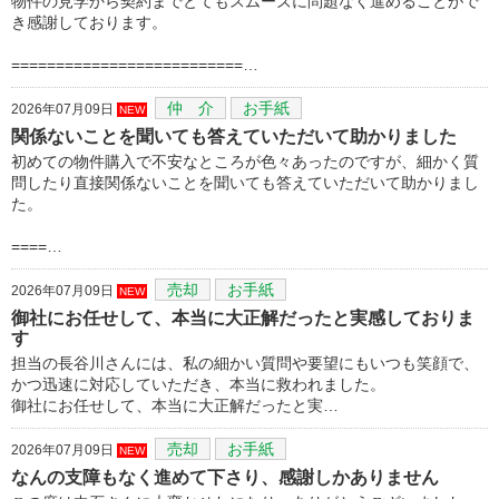
物件の見学から契約までとてもスムーズに問題なく進めることがで
き感謝しております。
==========================…
仲 介
お手紙
2026年07月09日
NEW
関係ないことを聞いても答えていただいて助かりました
初めての物件購入で不安なところが色々あったのですが、細かく質
問したり直接関係ないことを聞いても答えていただいて助かりまし
た。
====…
売却
お手紙
2026年07月09日
NEW
御社にお任せして、本当に大正解だったと実感しておりま
す
担当の長谷川さんには、私の細かい質問や要望にもいつも笑顔で、
かつ迅速に対応していただき、本当に救われました。
御社にお任せして、本当に大正解だったと実…
売却
お手紙
2026年07月09日
NEW
なんの支障もなく進めて下さり、感謝しかありません