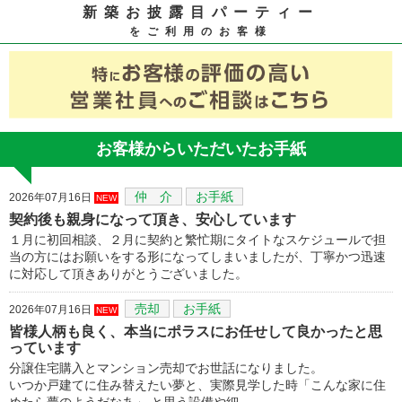
新築お披露目パーティー
をご利用のお客様
お客様からいただいたお手紙
仲 介
お手紙
2026年07月16日
NEW
契約後も親身になって頂き、安心しています
１月に初回相談、２月に契約と繁忙期にタイトなスケジュールで担
当の方にはお願いをする形になってしまいましたが、丁寧かつ迅速
に対応して頂きありがとうございました。
売却
お手紙
2026年07月16日
NEW
皆様人柄も良く、本当にポラスにお任せして良かったと思
っています
分譲住宅購入とマンション売却でお世話になりました。
いつか戸建てに住み替えたい夢と、実際見学した時「こんな家に住
めたら夢のようだなあ」 と思う設備や細…