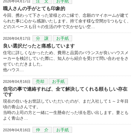
注 文
お手紙
2026年04月17日
職人さんの手がとても印象的
今回、携わって下さった皆様とのご縁で、念願のマイホームが建て
られた事に心から感謝いたします。持て余す様な空間が1つもなく、
どのスペースも日々の生活の中で欠かせない空…
分 譲
お手紙
2026年04月17日
良い選択だったと痛感しています
住宅に詳しくなかったため、費用と品質のバランスが良いハウスメ
ーカーを検討していた際に、知人から紹介を受けて問い合わせをさ
せていただきました。
他ハウス…
売却
お手紙
2026年04月16日
住宅の事で連絡すれば、全て解決してくれる頼もしい存在
です
現在の住いをお世話していただいたのが、まだ入社して１～２年目
頃の青山さんです。
当時の上司の方と一緒に一生懸命だった頃を思い出します。妻とも
よく青山さ…
仲 介
お手紙
2026年04月16日