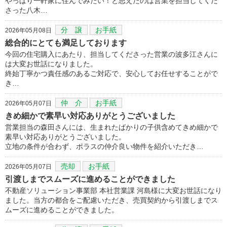
やっぱり一軒家に住んでみたい！と思えたのは営業を担当してくだ
さった八木…
分 譲
お手紙
2026年05月08日
総合的にとても満足しております
今回の住宅購入にあたり、担当してくださった営業の波多江さんに
は大変お世話になりました。
終始丁寧かつ責任感のあるご対応で、安心してお任せすることがで
き…
仲 介
お手紙
2026年05月07日
きめ細かで素早い対応ありがとうございました
営業担当の森田さんには、生まれたばかりの子供含めてきめ細かで
素早い対応ありがとうございました。
立地の条件が合わず、ポラスの仲介良い物件を紹介いただき…
売却
お手紙
2026年05月07日
引渡しまでスムーズに進めることができました
不動産ソリューション事業部 本社営業課 河島様に大変お世話になり
ました。当方の都合をご配慮いただき、売買契約から引渡しまでス
ムーズに進めることができました。