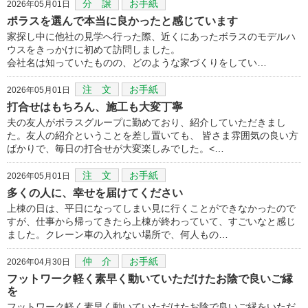
分 譲
お手紙
2026年05月01日
ポラスを選んで本当に良かったと感じています
家探し中に他社の見学へ行った際、近くにあったボラスのモデルハ
ウスをきっかけに初めて訪問しました。
会社名は知っていたものの、どのような家づくりをしてい…
注 文
お手紙
2026年05月01日
打合せはもちろん、施工も大変丁寧
夫の友人がポラスグループに勤めており、紹介していただきまし
た。友人の紹介ということを差し置いても、 皆さま雰囲気の良い方
ばかりで、毎日の打合せが大変楽しみでした。<…
注 文
お手紙
2026年05月01日
多くの人に、幸せを届けてください
上棟の日は、平日になってしまい見に行くことができなかったので
すが、仕事から帰ってきたら上棟が終わっていて、すごいなと感じ
ました。クレーン車の入れない場所で、何人もの…
仲 介
お手紙
2026年04月30日
フットワーク軽く素早く動いていただけたお陰で良いご縁
を
フットワーク軽く素早く動いていただけたお陰で良いご縁をいただ