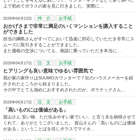
上で初めてポラスの家を見に行きました。実際に…
仲 介
お手紙
2026年04月23日
おかげさまで非常に満足のいくマンションを講入すること
ができました
担当の綱島さんがすべてにおいて迅速に対応していただき非常にス
ムーズに取引きすることができました。
また価格の交渉についても、相談に乗っていただき本当に…
注 文
お手紙
2026年04月17日
ヒアリングも良い意味でゆるい雰囲気で
我が家の家作りはSUUMOカウンターで７社のハウスメーカーを紹
介されたところから始まりました。
その中でとても強めにおすすめされたのが、ポラテックさん…
注 文
お手紙
2026年04月17日
「高いものには価値がある」
賀山さん 安い物、ただ住みやすい家でいい、と言う夫を納得させて
くれて、ありがとうございました。 賀山さんの「高いものには価値
がある」ということばを信じポラスでマイホ…