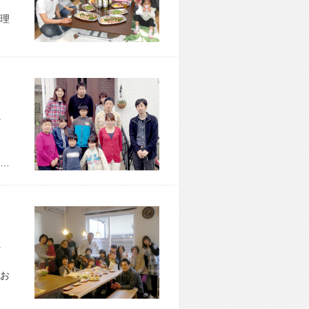
理
市 M様宅
…
市 F様宅
お