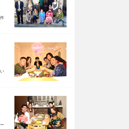
市 S様宅
作
区 M様宅
い
市 N様宅
ー