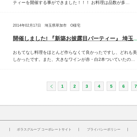
ティーを開催する事ができました！！！
お料理は品数が多…
2014年02月17日 埼玉県草加市 O様宅
開催しました! 『新築お披露目パーティー』 埼玉県草加
おもてなし料理をほとんど作らなくて良かったですし、どれも美
しかったです。また、大きなワインが赤・白2本ついていたの…
1
2
3
4
5
6
7
ポラスグループ コーポレートサイト
プライバシーポリシー