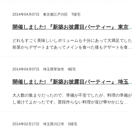
2014年04月07日 東京都江戸川区 T様宅
開催しました! 『新築お披露目パーティー』 東京都江戸川
どれもすごく美味しいしボリュームも十分にあって大満足でした
前菜からデザートまであってメインを食べた後もデザートを食…
2014年04月07日 埼玉県草加市 I様宅
開催しました! 『新築お披露目パーティー』 埼玉県草加
大人数の集まりだったので、準備が不安でしたが、料理の準備が
し省けてよかったです。普段作らない料理が並び華やかにな…
2014年02月17日 埼玉県川口市 S様宅