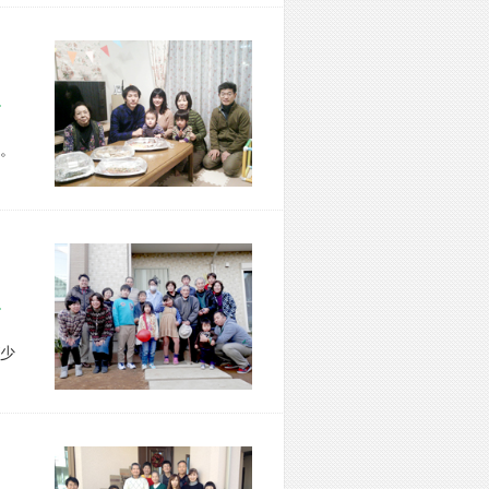
区 T様宅
。
市 I様宅
少