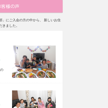
部」にご入会の方の中から、 新しいお住
だきました。
市 A様宅
の
市 E様宅