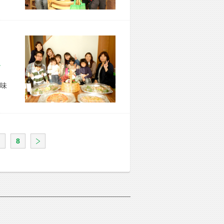
市 O様宅
味
8