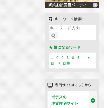
キーワード検索
★ 気になるワード
1
0
2
3
8
5
4
佐
藤
9
藤井
専門サイトはこちらから