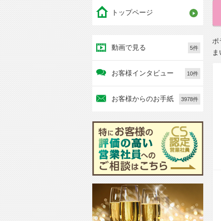
トップページ
ポ
動画で見る
5件
ま
お客様インタビュー
10件
お客様からのお手紙
3978件