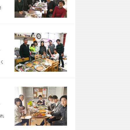
際
市 U様宅
く
市 M様宅
れ