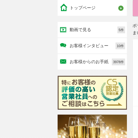
トップページ
ポ
動画で見る
5件
ま
お客様インタビュー
10件
お客様からのお手紙
3978件