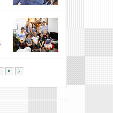
区 T様宅
見
8