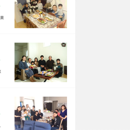
市 F様宅
果
市 I様宅
ボ
市 N様宅
し