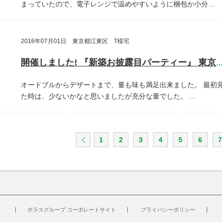
まっていたので、電子レンジで温めやすいように梱包か小分…
2016年07月01日 東京都江東区 T様宅
開催しました! 『新築お披露目パーティー』 東京都江東
オードブルからデザートまで、量も味も満足出来ました。
最初
た時は、少ないかなと思いましたが充分な量でした。
…
1
2
3
4
5
6
7
ポラスグループ コーポレートサイト
プライバシーポリシー