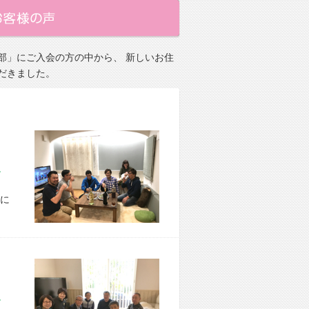
部」にご入会の方の中から、 新しいお住
だきました。
市 M様宅
に
市 Y様宅