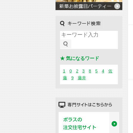
キーワード検索
★ 気になるワード
1
0
2
3
8
5
4
佐
藤
9
藤井
専門サイトはこちらから