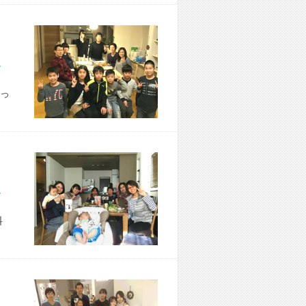
市 N様宅
っ
市 S様宅
料