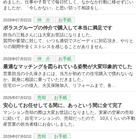
めました。仕事や子育てで毎日忙しく、なかなか行動に移せずにい
ましたが、「今しかない」と思い切って相談をし…
仲 介
お手紙
2026年07月02日
ポラスグループの仲介で購入して本当に満足です
担当の三瓶さんには大変お世話になりました。
質問や要望に対して、いつも適切でスピーディに対応頂き、やりと
りの期間中全くストレスを感じることがありません…
仲 介
お手紙
2026年07月02日
最適なマッチングを図られている姿勢が大変印象的でした
営業担当の小久保さまには、当方が初めての住宅購入で慣れないな
か、親身に相談に乗っていただきました。
住宅ローンの借入、火災保険加入、リフォームまで、各…
売却
お手紙
2026年07月02日
安心してお任せしてる間に、あっという間に全て完了
マンション売却の際は大変お世話になりました。実家の空家の売却
に続いて、自宅マンションの、売却だったので、 10人くらいの不動
産営業の担当者様にお会いしました。
売却
お手紙
2026年07月02日