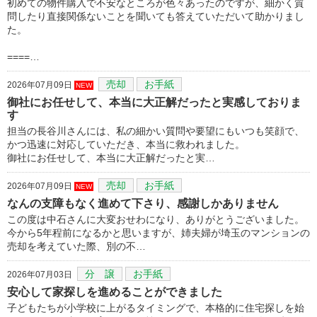
初めての物件購入で不安なところが色々あったのですが、細かく質
問したり直接関係ないことを聞いても答えていただいて助かりまし
た。
====…
売却
お手紙
2026年07月09日
NEW
御社にお任せして、本当に大正解だったと実感しておりま
す
担当の長谷川さんには、私の細かい質問や要望にもいつも笑顔で、
かつ迅速に対応していただき、本当に救われました。
御社にお任せして、本当に大正解だったと実…
売却
お手紙
2026年07月09日
NEW
なんの支障もなく進めて下さり、感謝しかありません
この度は中石さんに大変おせわになり、ありがとうございました。
今から5年程前になるかと思いますが、姉夫婦が埼玉のマンションの
売却を考えていた際、別の不…
分 譲
お手紙
2026年07月03日
安心して家探しを進めることができました
子どもたちが小学校に上がるタイミングで、本格的に住宅探しを始