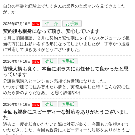
自分の年齢と経験上でたくさんの業界の営業マンを見てきました
が、か…
仲 介
お手紙
2026年07月16日
NEW
契約後も親身になって頂き、安心しています
１月に初回相談、２月に契約と繁忙期にタイトなスケジュールで担
当の方にはお願いをする形になってしまいましたが、丁寧かつ迅速
に対応して頂きありがとうございました。
売却
お手紙
2026年07月16日
NEW
皆様人柄も良く、本当にポラスにお任せして良かったと思
っています
分譲住宅購入とマンション売却でお世話になりました。
いつか戸建てに住み替えたい夢と、実際見学した時「こんな家に住
めたら夢のようだなあ」 と思う設備や細…
売却
お手紙
2026年07月16日
NEW
今回も親身にスピーディーな対応をありがとうございまし
た
過去に一度売却査いただいた際に対応が良く、今回もご依頼させて
いただきました。今回も親身にスピーディーな対応をありがとうご