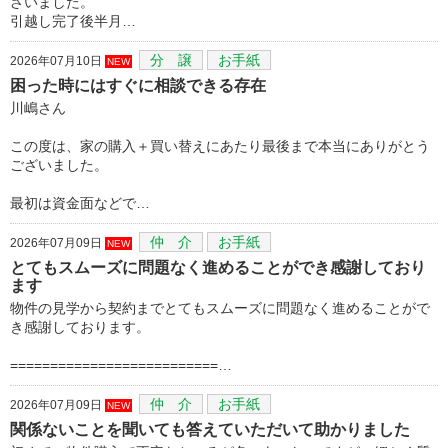
ざいました。
引越し完了後半月…
分 譲
お手紙
2026年07月10日
NEW
困った時にはすぐに相談できる存在
川嶋さん
この度は、家の購入＋買い替えにあたり最後まで本当にありがとう
ございました。
最初は資金面などで…
仲 介
お手紙
2026年07月09日
NEW
とてもスムーズに問題なく進めることができ感謝しており
ます
物件の見学から契約までとてもスムーズに問題なく進めることがで
き感謝しております。
==========================…
仲 介
お手紙
2026年07月09日
NEW
関係ないことを聞いても答えていただいて助かりました