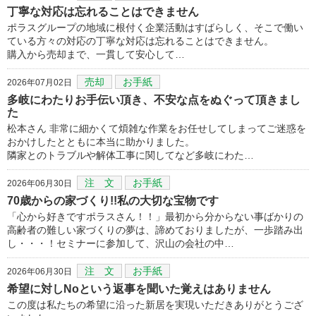
丁寧な対応は忘れることはできません
ポラスグループの地域に根付く企業活動はすばらしく、そこで働い
ている方々の対応の丁寧な対応は忘れることはできません。
購入から売却まで、一貫して安心して…
売却
お手紙
2026年07月02日
多岐にわたりお手伝い頂き、不安な点をぬぐって頂きまし
た
松本さん 非常に細かくて煩雑な作業をお任せしてしまってご迷惑を
おかけしたとともに本当に助かりました。
隣家とのトラブルや解体工事に関してなど多岐にわた…
注 文
お手紙
2026年06月30日
70歳からの家づくり!!私の大切な宝物です
「心から好きですポラスさん！！」最初から分からない事ばかりの
高齢者の難しい家づくりの夢は、諦めておりましたが、一歩踏み出
し・・・！セミナーに参加して、沢山の会社の中…
注 文
お手紙
2026年06月30日
希望に対しNoという返事を聞いた覚えはありません
この度は私たちの希望に沿った新居を実現いただきありがとうござ