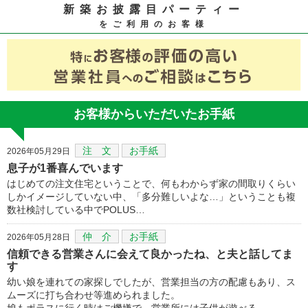
新築お披露目パーティー
をご利用のお客様
お客様からいただいたお手紙
注 文
お手紙
2026年05月29日
息子が1番喜んでいます
はじめての注文住宅ということで、何もわからず家の間取りくらい
しかイメージしていない中、「多分難しいよな…」ということも複
数社検討している中でPOLUS…
仲 介
お手紙
2026年05月28日
信頼できる営業さんに会えて良かったね、と夫と話してま
す
幼い娘を連れての家探しでしたが、営業担当の方の配慮もあり、ス
ムーズに打ち合わせ等進められました。
娘もポラスに行く時はご機嫌で、営業所には子供が遊べる…