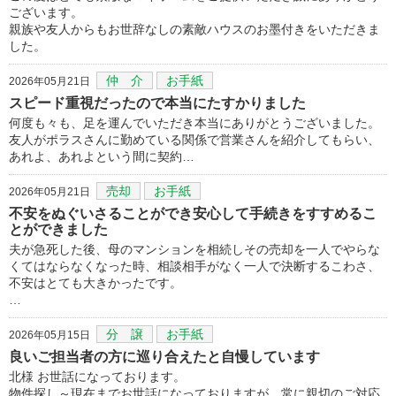
ございます。
親族や友人からもお世辞なしの素敵ハウスのお墨付きをいただきま
した。
仲 介
お手紙
2026年05月21日
スピード重視だったので本当にたすかりました
何度も々も、足を運んでいただき本当にありがとうございました。
友人がポラスさんに勤めている関係で営業さんを紹介してもらい、
あれよ、あれよという間に契約…
売却
お手紙
2026年05月21日
不安をぬぐいさることができ安心して手続きをすすめるこ
とができました
夫が急死した後、母のマンションを相続しその売却を一人でやらな
くてはならなくなった時、相談相手がなく一人で決断するこわさ、
不安はとても大きかったです。
…
分 譲
お手紙
2026年05月15日
良いご担当者の方に巡り合えたと自慢しています
北様 お世話になっております。
物件探し～現在までお世話になっておりますが、常に親切のご対応