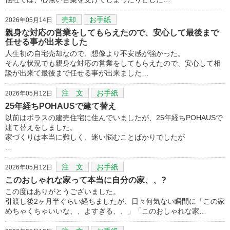
売却
お手紙
2026年05月14日
親身な対応の営業をしてもらえたので、安心して最後まで
任せる事が出来ました
人生初の自宅売却なので、想像より不安感が強かった。
そんな状況でも親身な対応の営業をしてもらえたので、安心して相
談が出来て最後まで任せる事が出来ました…
注 文
お手紙
2026年05月12日
25年経ちPOHAUSで建て替え
以前はポラスの建売住宅に住んでいましたが、25年経ちPOHAUSで
建て替えをしました。
家づくりは本当に難しく、迷い悩むことばかりでしたが
…
注 文
お手紙
2026年05月12日
このおしゃれな家って本当に自分の家、、?
この度はありがとうございました。
引渡し後2ヶ月半ぐらい経ちましたが、日々何気ない瞬間に「この家
めちゃくちゃいいな、、よすぎる、、」「このおしゃれな家…