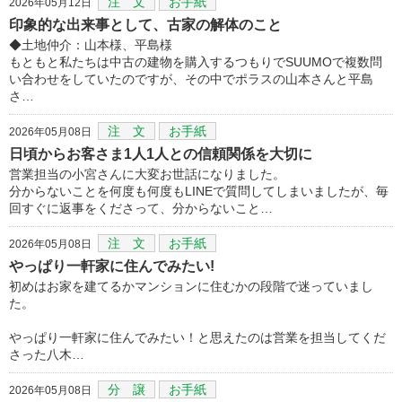
注 文
お手紙
2026年05月12日
印象的な出来事として、古家の解体のこと
◆土地仲介：山本様、平島様
もともと私たちは中古の建物を購入するつもりでSUUMOで複数問
い合わせをしていたのですが、その中でポラスの山本さんと平島
さ…
注 文
お手紙
2026年05月08日
日頃からお客さま1人1人との信頼関係を大切に
営業担当の小宮さんに大変お世話になりました。
分からないことを何度も何度もLINEで質問してしまいましたが、毎
回すぐに返事をくださって、分からないこと…
注 文
お手紙
2026年05月08日
やっぱり一軒家に住んでみたい!
初めはお家を建てるかマンションに住むかの段階で迷っていまし
た。
やっぱり一軒家に住んでみたい！と思えたのは営業を担当してくだ
さった八木…
分 譲
お手紙
2026年05月08日