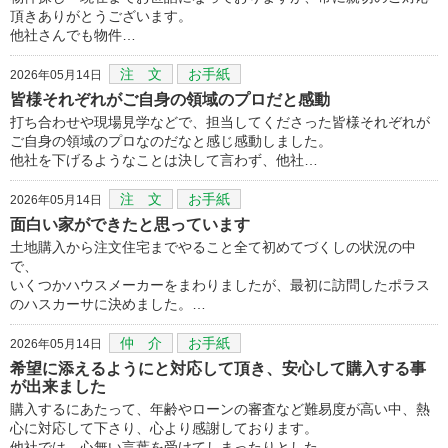
頂きありがとうございます。
他社さんでも物件…
注 文
お手紙
2026年05月14日
皆様それぞれがご自身の領域のプロだと感動
打ち合わせや現場見学などで、担当してくださった皆様それぞれが
ご自身の領域のプロなのだなと感じ感動しました。
他社を下げるようなことは決して言わず、他社…
注 文
お手紙
2026年05月14日
面白い家ができたと思っています
土地購入から注文住宅までやること全て初めてづくしの状況の中
で、
いくつかハウスメーカーをまわりましたが、最初に訪問したポラス
のハスカーサに決めました。…
仲 介
お手紙
2026年05月14日
希望に添えるようにと対応して頂き、安心して購入する事
が出来ました
購入するにあたって、年齢やローンの審査など難易度が高い中、熱
心に対応して下さり、心より感謝しております。
他社では、心無い言葉を受けてしまったりとした…