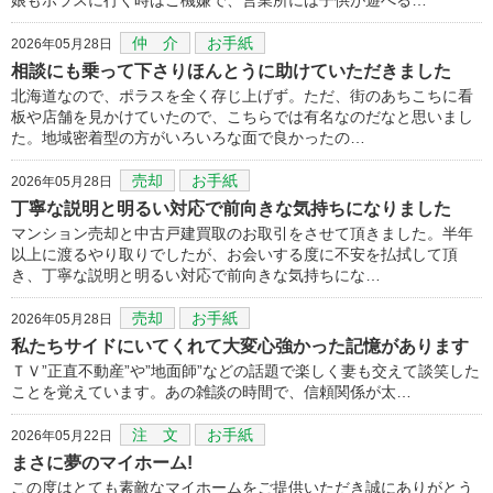
仲 介
お手紙
2026年05月28日
相談にも乗って下さりほんとうに助けていただきました
北海道なので、ポラスを全く存じ上げず。ただ、街のあちこちに看
板や店舗を見かけていたので、こちらでは有名なのだなと思いまし
た。地域密着型の方がいろいろな面で良かったの…
売却
お手紙
2026年05月28日
丁寧な説明と明るい対応で前向きな気持ちになりました
マンション売却と中古戸建買取のお取引をさせて頂きました。半年
以上に渡るやり取りでしたが、お会いする度に不安を払拭して頂
き、丁寧な説明と明るい対応で前向きな気持ちにな…
売却
お手紙
2026年05月28日
私たちサイドにいてくれて大変心強かった記憶があります
ＴＶ”正直不動産”や”地面師”などの話題で楽しく妻も交えて談笑した
ことを覚えています。あの雑談の時間で、信頼関係が太…
注 文
お手紙
2026年05月22日
まさに夢のマイホーム!
この度はとても素敵なマイホームをご提供いただき誠にありがとう