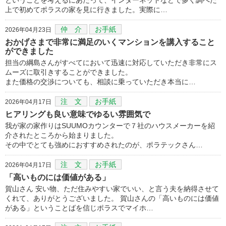
上で初めてポラスの家を見に行きました。実際に…
仲 介
お手紙
2026年04月23日
おかげさまで非常に満足のいくマンションを講入すること
ができました
担当の綱島さんがすべてにおいて迅速に対応していただき非常にス
ムーズに取引きすることができました。
また価格の交渉についても、相談に乗っていただき本当に…
注 文
お手紙
2026年04月17日
ヒアリングも良い意味でゆるい雰囲気で
我が家の家作りはSUUMOカウンターで７社のハウスメーカーを紹
介されたところから始まりました。
その中でとても強めにおすすめされたのが、ポラテックさん…
注 文
お手紙
2026年04月17日
「高いものには価値がある」
賀山さん 安い物、ただ住みやすい家でいい、と言う夫を納得させて
くれて、ありがとうございました。 賀山さんの「高いものには価値
がある」ということばを信じポラスでマイホ…