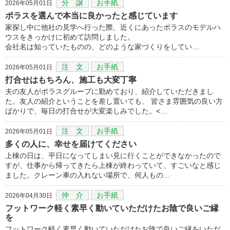
分 譲
お手紙
2026年05月01日
ポラスを選んで本当に良かったと感じています
家探し中に他社の見学へ行った際、近くにあったボラスのモデルハ
ウスをきっかけに初めて訪問しました。
会社名は知っていたものの、どのような家づくりをしてい…
注 文
お手紙
2026年05月01日
打合せはもちろん、施工も大変丁寧
夫の友人がポラスグループに勤めており、紹介していただきまし
た。友人の紹介ということを差し置いても、 皆さま雰囲気の良い方
ばかりで、毎日の打合せが大変楽しみでした。<…
注 文
お手紙
2026年05月01日
多くの人に、幸せを届けてください
上棟の日は、平日になってしまい見に行くことができなかったので
すが、仕事から帰ってきたら上棟が終わっていて、すごいなと感じ
ました。クレーン車の入れない場所で、何人もの…
仲 介
お手紙
2026年04月30日
フットワーク軽く素早く動いていただけたお陰で良いご縁
を
フットワーク軽く素早く動いていただけたお陰で良いご縁をいただ