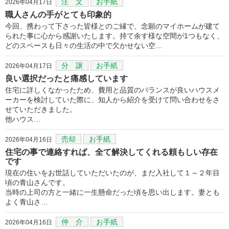
注 文
お手紙
2026年04月17日
職人さんの手がとても印象的
今回、携わって下さった皆様とのご縁で、念願のマイホームが建て
られた事に心から感謝いたします。持て余す様な空間が1つもなく、
どのスペースも日々の生活の中で欠かせない空…
分 譲
お手紙
2026年04月17日
良い選択だったと痛感しています
住宅に詳しくなかったため、費用と品質のバランスが良いハウスメ
ーカーを検討していた際に、知人から紹介を受けて問い合わせをさ
せていただきました。
他ハウス…
売却
お手紙
2026年04月16日
住宅の事で連絡すれば、全て解決してくれる頼もしい存在
です
現在の住いをお世話していただいたのが、まだ入社して１～２年目
頃の青山さんです。
当時の上司の方と一緒に一生懸命だった頃を思い出します。妻とも
よく青山さ…
仲 介
お手紙
2026年04月16日