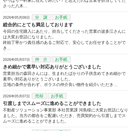
やっぱり一軒家に住んでみたい！と思えたのは営業を担当してくだ
さった八木…
分 譲
お手紙
2026年05月08日
総合的にとても満足しております
今回の住宅購入にあたり、担当してくださった営業の波多江さんに
は大変お世話になりました。
終始丁寧かつ責任感のあるご対応で、安心してお任せすることがで
き…
仲 介
お手紙
2026年05月07日
きめ細かで素早い対応ありがとうございました
営業担当の森田さんには、生まれたばかりの子供含めてきめ細かで
素早い対応ありがとうございました。
立地の条件が合わず、ポラスの仲介良い物件を紹介いただき…
売却
お手紙
2026年05月07日
引渡しまでスムーズに進めることができました
不動産ソリューション事業部 本社営業課 河島様に大変お世話になり
ました。当方の都合をご配慮いただき、売買契約から引渡しまでス
ムーズに進めることができました。