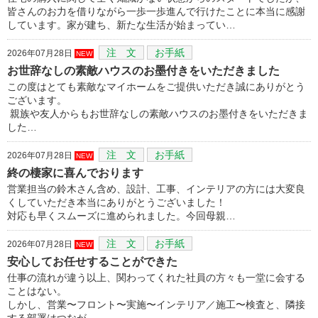
皆さんのお力を借りながら一歩一歩進んで行けたことに本当に感謝
しています。家が建ち、新たな生活が始まってい…
注 文
お手紙
2026年07月28日
NEW
お世辞なしの素敵ハウスのお墨付きをいただきました
この度はとても素敵なマイホームをご提供いただき誠にありがとう
ございます。
親族や友人からもお世辞なしの素敵ハウスのお墨付きをいただきま
した…
注 文
お手紙
2026年07月28日
NEW
終の棲家に喜んでおります
営業担当の鈴木さん含め、設計、工事、インテリアの方には大変良
くしていただき本当にありがとうございました！
対応も早くスムーズに進められました。今回母親…
注 文
お手紙
2026年07月28日
NEW
安心してお任せすることができた
仕事の流れが違う以上、関わってくれた社員の方々も一堂に会する
ことはない。
しかし、営業〜フロント〜実施〜インテリア／施工〜検査と、隣接
する部署はつなが…