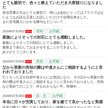
とても親切で、色々と教えていただき大変頼りになりまし
た
担当営業の方はとても親切で、時には会社にとってはプラスではな
いようなお話も正直にお話しいただけて信用出来ました。
また住宅購入にかかる贈与などについて…
売却
お手紙
2026年07月30日
NEW
家族によりそっての対応にとても感動しました。
家族によりそっての対応にとても感動しました。
最後まで安心しておまかせすることができました。
ありがとうございます。
売却
お手紙
2026年07月30日
NEW
父から実家の売却の際は中道さんにご相談するようにと言
われておりました
亡くなった父が以前中道さんにお世話になり、その父から実家の売
却の際は中道さんにご相談するようにと言われておりました。売却
など初めてのことで、何もわからない中、時期や…
注 文
お手紙
2026年07月28日
NEW
本当に日々が充実しており、家を建てて良かったなと実感
住宅の購入に関して全く知識がない状態からのスタートでしたが、