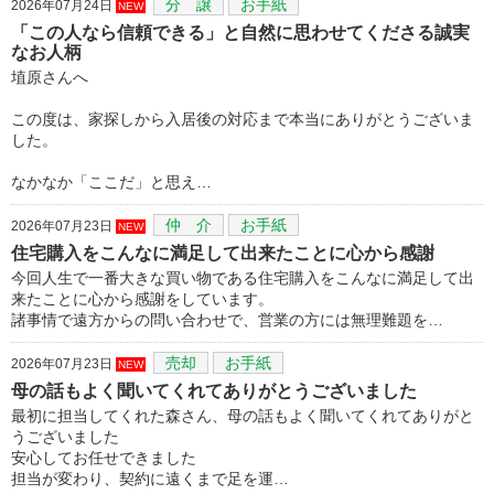
分 譲
お手紙
2026年07月24日
NEW
「この人なら信頼できる」と自然に思わせてくださる誠実
なお人柄
埴原さんへ
この度は、家探しから入居後の対応まで本当にありがとうございま
した。
なかなか「ここだ」と思え…
仲 介
お手紙
2026年07月23日
NEW
住宅購入をこんなに満足して出来たことに心から感謝
今回人生で一番大きな買い物である住宅購入をこんなに満足して出
来たことに心から感謝をしています。
諸事情で遠方からの問い合わせで、営業の方には無理難題を…
売却
お手紙
2026年07月23日
NEW
母の話もよく聞いてくれてありがとうございました
最初に担当してくれた森さん、母の話もよく聞いてくれてありがと
うございました
安心してお任せできました
担当が変わり、契約に遠くまで足を運…