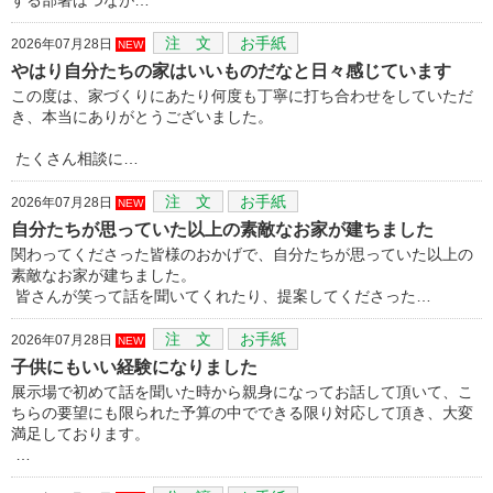
注 文
お手紙
2026年07月28日
NEW
やはり自分たちの家はいいものだなと日々感じています
この度は、家づくりにあたり何度も丁寧に打ち合わせをしていただ
き、本当にありがとうございました。
たくさん相談に…
注 文
お手紙
2026年07月28日
NEW
自分たちが思っていた以上の素敵なお家が建ちました
関わってくださった皆様のおかげで、自分たちが思っていた以上の
素敵なお家が建ちました。
皆さんが笑って話を聞いてくれたり、提案してくださった…
注 文
お手紙
2026年07月28日
NEW
子供にもいい経験になりました
展示場で初めて話を聞いた時から親身になってお話して頂いて、こ
ちらの要望にも限られた予算の中でできる限り対応して頂き、大変
満足しております。
…