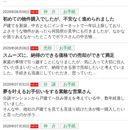
…
仲 介
お手紙
2026年08月06日
NEW
初めての物件購入でしたが、不安なく進められました
戸建てを新築、中古ともにインターネットで一年以上探しており、
よさそうな物件があったら何箇所か見学にも行きましたが、なかな
か巡りあえなかったところでポラスさんの中古物…
売却
お手紙
2026年08月06日
NEW
スムーズに、納得のできる価格での売却ができて満足
家庭の事情で引っ越すことになりましたが、気に入って大切に住ん
でいた住まいだったので、納得できる形で売却したいと考えていま
した。手続きも迅速にしていただき、思っていた…
分 譲
お手紙
2026年07月31日
NEW
夢を叶えるお手伝いをする素敵な営業さん
分譲マンションから戸建てへ住み替えを考えている中、数年経過し
ていました。
そんな中、他社の戸建てを見ても見送り続けた夫が唯一購入したい
と言ったのがポラ…
仲 介
お手紙
2026年07月30日
NEW