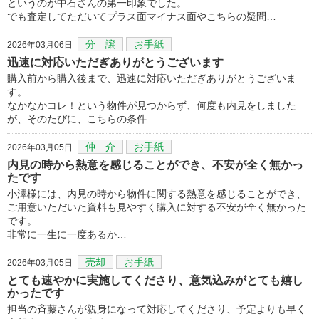
というのが中石さんの第一印象でした。
でも査定してただいてプラス面マイナス面やこちらの疑問…
分 譲
お手紙
2026年03月06日
迅速に対応いただぎありがとうございます
購入前から購入後まで、迅速に対応いただぎありがとうございま
す。
なかなかコレ！という物件が見つからず、何度も内見をしました
が、そのたびに、こちらの条件…
仲 介
お手紙
2026年03月05日
内見の時から熱意を感じることができ、不安が全く無かっ
たです
小澤様には、内見の時から物件に関する熱意を感じることができ、
ご用意いただいた資料も見やすく購入に対する不安が全く無かった
です。
非常に一生に一度あるか…
売却
お手紙
2026年03月05日
とても速やかに実施してくださり、意気込みがとても嬉し
かったです
担当の斉藤さんが親身になって対応してくださり、予定よりも早く