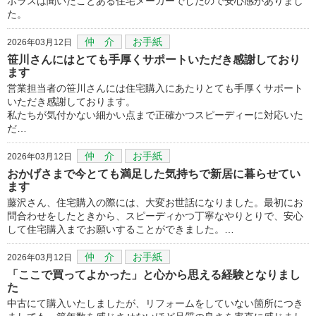
ポラスは聞いたことある住宅メーカーでしたので安心感がありまし
た。
仲 介
お手紙
2026年03月12日
笹川さんにはとても手厚くサポートいただき感謝しており
ます
営業担当者の笹川さんには住宅購入にあたりとても手厚くサポート
いただき感謝しております。
私たちが気付かない細かい点まで正確かつスピーディーに対応いた
だ…
仲 介
お手紙
2026年03月12日
おかげさまで今とても満足した気持ちで新居に暮らせてい
ます
藤沢さん、住宅購入の際には、大変お世話になりました。最初にお
問合わせをしたときから、スピーディかつ丁寧なやりとりで、安心
して住宅購入までお願いすることができました。…
仲 介
お手紙
2026年03月12日
「ここで買ってよかった」と心から思える経験となりまし
た
中古にて購入いたしましたが、リフォームをしていない箇所につき