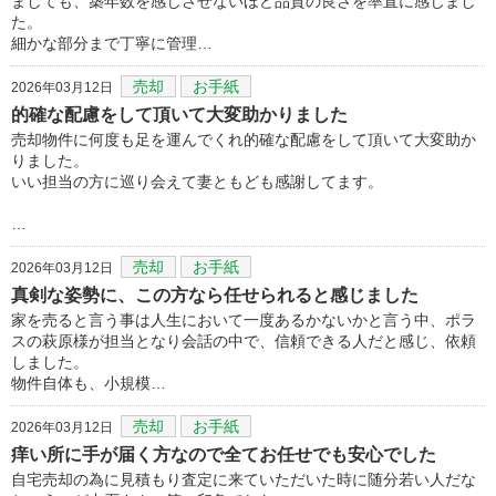
ましても、築年数を感じさせないほど品質の良さを率直に感じまし
た。
細かな部分まで丁寧に管理…
売却
お手紙
2026年03月12日
的確な配慮をして頂いて大変助かりました
売却物件に何度も足を運んでくれ的確な配慮をして頂いて大変助か
りました。
いい担当の方に巡り会えて妻ともども感謝してます。
…
売却
お手紙
2026年03月12日
真剣な姿勢に、この方なら任せられると感じました
家を売ると言う事は人生において一度あるかないかと言う中、ポラ
スの萩原様が担当となり会話の中で、信頼できる人だと感じ、依頼
しました。
物件自体も、小規模…
売却
お手紙
2026年03月12日
痒い所に手が届く方なので全てお任せでも安心でした
自宅売却の為に見積もり査定に来ていただいた時に随分若い人だな