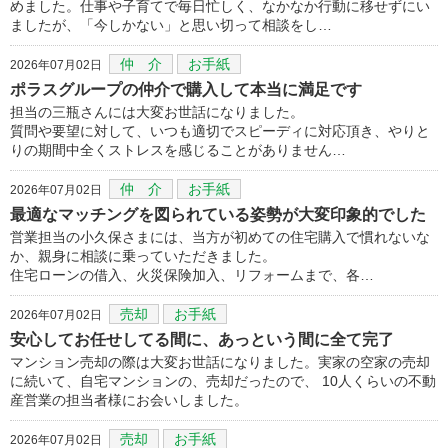
めました。仕事や子育てで毎日忙しく、なかなか行動に移せずにい
ましたが、「今しかない」と思い切って相談をし…
仲 介
お手紙
2026年07月02日
ポラスグループの仲介で購入して本当に満足です
担当の三瓶さんには大変お世話になりました。
質問や要望に対して、いつも適切でスピーディに対応頂き、やりと
りの期間中全くストレスを感じることがありません…
仲 介
お手紙
2026年07月02日
最適なマッチングを図られている姿勢が大変印象的でした
営業担当の小久保さまには、当方が初めての住宅購入で慣れないな
か、親身に相談に乗っていただきました。
住宅ローンの借入、火災保険加入、リフォームまで、各…
売却
お手紙
2026年07月02日
安心してお任せしてる間に、あっという間に全て完了
マンション売却の際は大変お世話になりました。実家の空家の売却
に続いて、自宅マンションの、売却だったので、 10人くらいの不動
産営業の担当者様にお会いしました。
売却
お手紙
2026年07月02日