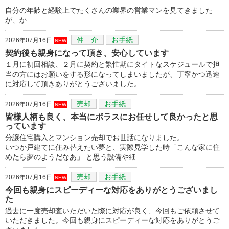
自分の年齢と経験上でたくさんの業界の営業マンを見てきました
が、か…
仲 介
お手紙
2026年07月16日
NEW
契約後も親身になって頂き、安心しています
１月に初回相談、２月に契約と繁忙期にタイトなスケジュールで担
当の方にはお願いをする形になってしまいましたが、丁寧かつ迅速
に対応して頂きありがとうございました。
売却
お手紙
2026年07月16日
NEW
皆様人柄も良く、本当にポラスにお任せして良かったと思
っています
分譲住宅購入とマンション売却でお世話になりました。
いつか戸建てに住み替えたい夢と、実際見学した時「こんな家に住
めたら夢のようだなあ」 と思う設備や細…
売却
お手紙
2026年07月16日
NEW
今回も親身にスピーディーな対応をありがとうございまし
た
過去に一度売却査いただいた際に対応が良く、今回もご依頼させて
いただきました。今回も親身にスピーディーな対応をありがとうご