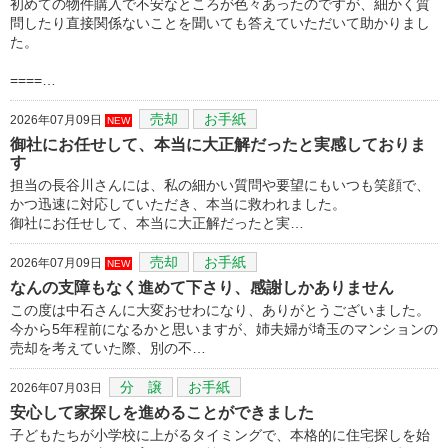
初めての物件購入で不安なところが色々あったのですが、細かく質
問したり直接関係ないことを聞いても答えていただいて助かりまし
た。
====…
売却
お手紙
2026年07月09日
NEW
御社にお任せして、本当に大正解だったと実感しておりま
す
担当の長谷川さんには、私の細かい質問や要望にもいつも笑顔で、
かつ迅速に対応していただき、本当に救われました。
御社にお任せして、本当に大正解だったと実…
売却
お手紙
2026年07月09日
NEW
なんの支障もなく進めて下さり、感謝しかありません
この度は中石さんに大変おせわになり、ありがとうございました。
今から5年程前になるかと思いますが、姉夫婦が埼玉のマンションの
売却を考えていた際、別の不…
分 譲
お手紙
2026年07月03日
安心して家探しを進めることができました
子どもたちが小学校に上がるタイミングで、本格的に住宅探しを始