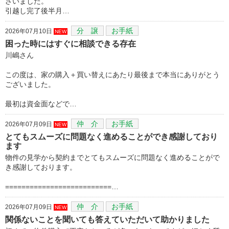
ざいました。
引越し完了後半月…
分 譲
お手紙
2026年07月10日
NEW
困った時にはすぐに相談できる存在
川嶋さん
この度は、家の購入＋買い替えにあたり最後まで本当にありがとう
ございました。
最初は資金面などで…
仲 介
お手紙
2026年07月09日
NEW
とてもスムーズに問題なく進めることができ感謝しており
ます
物件の見学から契約までとてもスムーズに問題なく進めることがで
き感謝しております。
==========================…
仲 介
お手紙
2026年07月09日
NEW
関係ないことを聞いても答えていただいて助かりました