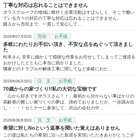
丁寧な対応は忘れることはできません
ポラスグループの地域に根付く企業活動はすばらしく、そこで働い
ている方々の対応の丁寧な対応は忘れることはできません。
購入から売却まで、一貫して安心して…
売却
お手紙
2026年07月02日
多岐にわたりお手伝い頂き、不安な点をぬぐって頂きまし
た
松本さん 非常に細かくて煩雑な作業をお任せしてしまってご迷惑を
おかけしたとともに本当に助かりました。
隣家とのトラブルや解体工事に関してなど多岐にわた…
注 文
お手紙
2026年06月30日
70歳からの家づくり!!私の大切な宝物です
「心から好きですポラスさん！！」最初から分からない事ばかりの
高齢者の難しい家づくりの夢は、諦めておりましたが、一歩踏み出
し・・・！セミナーに参加して、沢山の会社の中…
注 文
お手紙
2026年06月30日
希望に対しNoという返事を聞いた覚えはありません
この度は私たちの希望に沿った新居を実現いただきありがとうござ