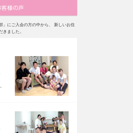
部」にご入会の方の中から、 新しいお住
だきました。
市 H様宅
。
市 O様宅