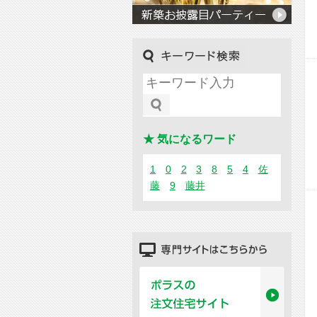
キーワード検索
★ 気になるワード
1
0
2
3
8
5
4
佐
藤
9
藤井
専門サイトはこちらから