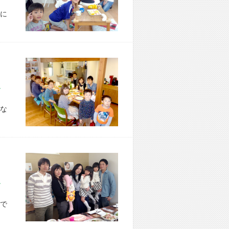
に
市 O様宅
な
市 A様宅
で