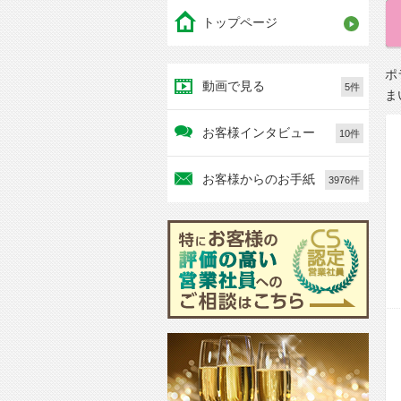
トップページ
ポ
動画で見る
5件
ま
お客様インタビュー
10件
お客様からのお手紙
3976件