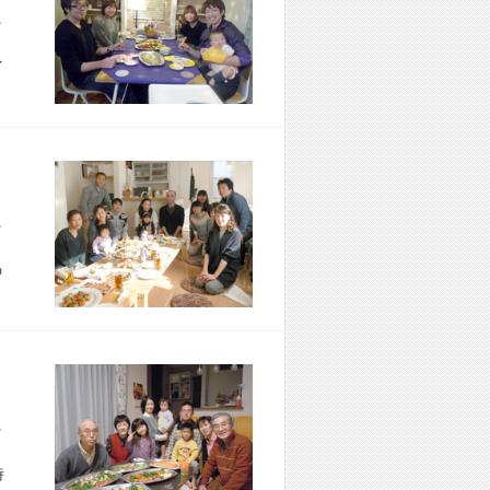
市 M様宅
イ
区 M様宅
の
市 K様宅
時