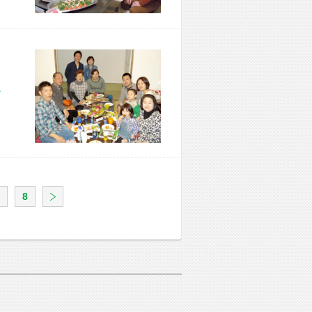
市 F様宅
8