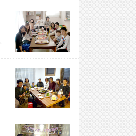
市 Z様宅
。
市 T様宅
、