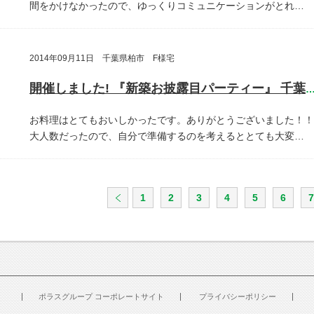
間をかけなかったので、ゆっくりコミュニケーションがとれ…
2014年09月11日 千葉県柏市 F様宅
開催しました! 『新築お披露目パーティー』 千葉県柏
お料理はとてもおいしかったです。ありがとうございました！！
大人数だったので、自分で準備するのを考えるととても大変…
1
2
3
4
5
6
7
ポラスグループ コーポレートサイト
プライバシーポリシー