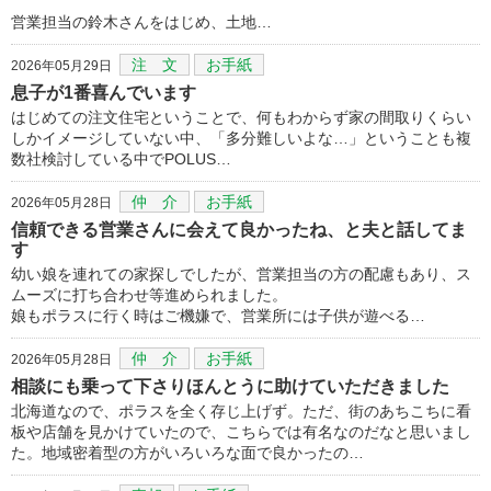
営業担当の鈴木さんをはじめ、土地…
注 文
お手紙
2026年05月29日
息子が1番喜んでいます
はじめての注文住宅ということで、何もわからず家の間取りくらい
しかイメージしていない中、「多分難しいよな…」ということも複
数社検討している中でPOLUS…
仲 介
お手紙
2026年05月28日
信頼できる営業さんに会えて良かったね、と夫と話してま
す
幼い娘を連れての家探しでしたが、営業担当の方の配慮もあり、ス
ムーズに打ち合わせ等進められました。
娘もポラスに行く時はご機嫌で、営業所には子供が遊べる…
仲 介
お手紙
2026年05月28日
相談にも乗って下さりほんとうに助けていただきました
北海道なので、ポラスを全く存じ上げず。ただ、街のあちこちに看
板や店舗を見かけていたので、こちらでは有名なのだなと思いまし
た。地域密着型の方がいろいろな面で良かったの…