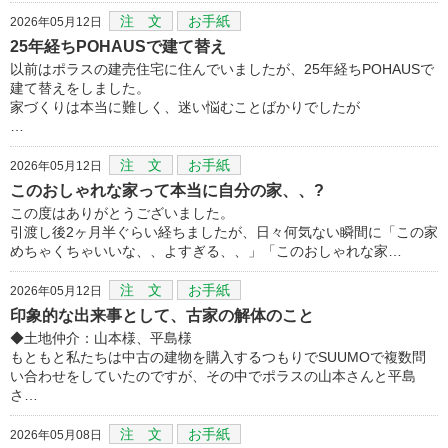
注 文
お手紙
2026年05月12日
25年経ちPOHAUSで建て替え
以前はポラスの建売住宅に住んでいましたが、25年経ちPOHAUSで
建て替えをしました。
家づくりは本当に難しく、迷い悩むことばかりでしたが
…
注 文
お手紙
2026年05月12日
このおしゃれな家って本当に自分の家、、?
この度はありがとうございました。
引渡し後2ヶ月半ぐらい経ちましたが、日々何気ない瞬間に「この家
めちゃくちゃいいな、、よすぎる、、」「このおしゃれな家…
注 文
お手紙
2026年05月12日
印象的な出来事として、古家の解体のこと
◆土地仲介：山本様、平島様
もともと私たちは中古の建物を購入するつもりでSUUMOで複数問
い合わせをしていたのですが、その中でポラスの山本さんと平島
さ…
注 文
お手紙
2026年05月08日