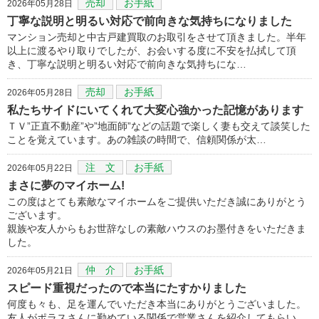
売却
お手紙
2026年05月28日
丁寧な説明と明るい対応で前向きな気持ちになりました
マンション売却と中古戸建買取のお取引をさせて頂きました。半年
以上に渡るやり取りでしたが、お会いする度に不安を払拭して頂
き、丁寧な説明と明るい対応で前向きな気持ちにな…
売却
お手紙
2026年05月28日
私たちサイドにいてくれて大変心強かった記憶があります
ＴＶ”正直不動産”や”地面師”などの話題で楽しく妻も交えて談笑した
ことを覚えています。あの雑談の時間で、信頼関係が太…
注 文
お手紙
2026年05月22日
まさに夢のマイホーム!
この度はとても素敵なマイホームをご提供いただき誠にありがとう
ございます。
親族や友人からもお世辞なしの素敵ハウスのお墨付きをいただきま
した。
仲 介
お手紙
2026年05月21日
スピード重視だったので本当にたすかりました
何度も々も、足を運んでいただき本当にありがとうございました。
友人がポラスさんに勤めている関係で営業さんを紹介してもらい、