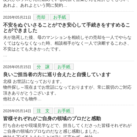
あれよ、あれよという間に契約…
売却
お手紙
2026年05月21日
不安をぬぐいさることができ安心して手続きをすすめるこ
とができました
夫が急死した後、母のマンションを相続しその売却を一人でやらな
くてはならなくなった時、相談相手がなく一人で決断するこわさ、
不安はとても大きかったです。
…
分 譲
お手紙
2026年05月15日
良いご担当者の方に巡り合えたと自慢しています
北様 お世話になっております。
物件探し～現在までお世話になっておりますが、常に親切のご対応
頂きありがとうございます。
他社さんでも物件…
注 文
お手紙
2026年05月14日
皆様それぞれがご自身の領域のプロだと感動
打ち合わせや現場見学などで、担当してくださった皆様それぞれが
ご自身の領域のプロなのだなと感じ感動しました。
他社を下げるようなことは決して言わず、他社…