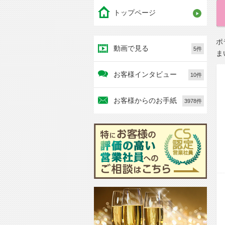
トップページ
ポ
動画で見る
5件
ま
お客様インタビュー
10件
お客様からのお手紙
3978件