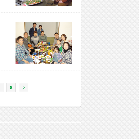
市 F様宅
8