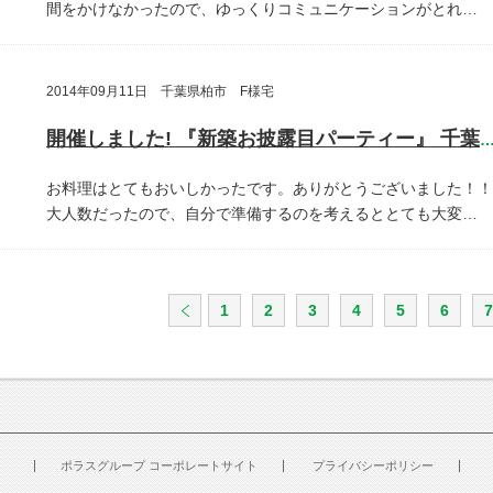
間をかけなかったので、ゆっくりコミュニケーションがとれ…
2014年09月11日 千葉県柏市 F様宅
開催しました! 『新築お披露目パーティー』 千葉県柏
お料理はとてもおいしかったです。ありがとうございました！！
大人数だったので、自分で準備するのを考えるととても大変…
1
2
3
4
5
6
7
ポラスグループ コーポレートサイト
プライバシーポリシー