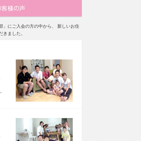
部」にご入会の方の中から、 新しいお住
だきました。
市 H様宅
。
市 O様宅