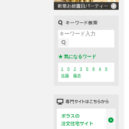
キーワード検索
★ 気になるワード
1
0
2
3
5
8
4
9
佐藤
藤井
専門サイトはこちらから