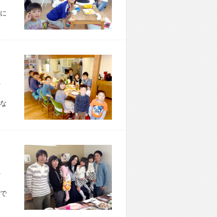
に
市 O様宅
な
市 A様宅
で