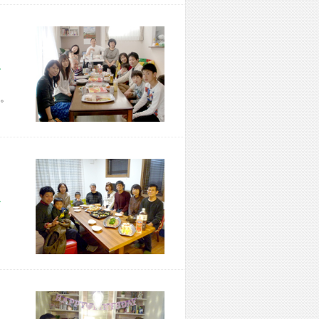
市 Z様宅
。
市 T様宅
、