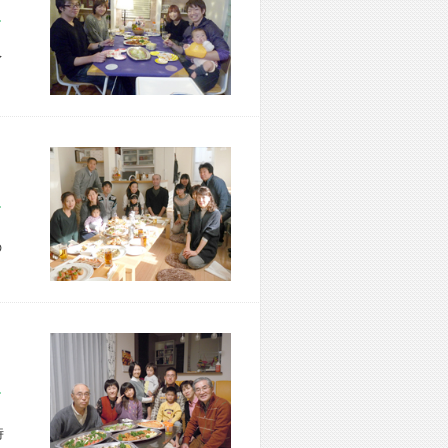
市 M様宅
イ
区 M様宅
の
市 K様宅
時