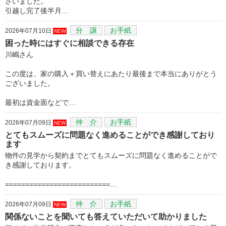
ざいました。
引越し完了後半月…
分 譲
お手紙
2026年07月10日
NEW
困った時にはすぐに相談できる存在
川嶋さん
この度は、家の購入＋買い替えにあたり最後まで本当にありがとう
ございました。
最初は資金面などで…
仲 介
お手紙
2026年07月09日
NEW
とてもスムーズに問題なく進めることができ感謝しており
ます
物件の見学から契約までとてもスムーズに問題なく進めることがで
き感謝しております。
==========================…
仲 介
お手紙
2026年07月09日
NEW
関係ないことを聞いても答えていただいて助かりました