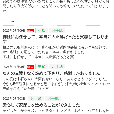
初めての物件購入で不安なところが色々あったのですが、細かく質
問したり直接関係ないことを聞いても答えていただいて助かりまし
た。
====…
売却
お手紙
2026年07月09日
NEW
御社にお任せして、本当に大正解だったと実感しておりま
す
担当の長谷川さんには、私の細かい質問や要望にもいつも笑顔で、
かつ迅速に対応していただき、本当に救われました。
御社にお任せして、本当に大正解だったと実…
売却
お手紙
2026年07月09日
NEW
なんの支障もなく進めて下さり、感謝しかありません
この度は中石さんに大変おせわになり、ありがとうございました。
今から5年程前になるかと思いますが、姉夫婦が埼玉のマンションの
売却を考えていた際、別の不…
分 譲
お手紙
2026年07月03日
安心して家探しを進めることができました
子どもたちが小学校に上がるタイミングで、本格的に住宅探しを始