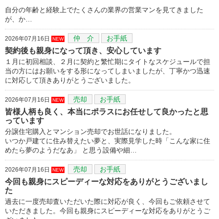
自分の年齢と経験上でたくさんの業界の営業マンを見てきました
が、か…
仲 介
お手紙
2026年07月16日
NEW
契約後も親身になって頂き、安心しています
１月に初回相談、２月に契約と繁忙期にタイトなスケジュールで担
当の方にはお願いをする形になってしまいましたが、丁寧かつ迅速
に対応して頂きありがとうございました。
売却
お手紙
2026年07月16日
NEW
皆様人柄も良く、本当にポラスにお任せして良かったと思
っています
分譲住宅購入とマンション売却でお世話になりました。
いつか戸建てに住み替えたい夢と、実際見学した時「こんな家に住
めたら夢のようだなあ」 と思う設備や細…
売却
お手紙
2026年07月16日
NEW
今回も親身にスピーディーな対応をありがとうございまし
た
過去に一度売却査いただいた際に対応が良く、今回もご依頼させて
いただきました。今回も親身にスピーディーな対応をありがとうご