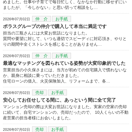
めました。仕事や子育てで毎日忙しく、なかなか行動に移せずにい
ましたが、「今しかない」と思い切って相談をし…
仲 介
お手紙
2026年07月02日
ポラスグループの仲介で購入して本当に満足です
担当の三瓶さんには大変お世話になりました。
質問や要望に対して、いつも適切でスピーディに対応頂き、やりと
りの期間中全くストレスを感じることがありません…
仲 介
お手紙
2026年07月02日
最適なマッチングを図られている姿勢が大変印象的でした
営業担当の小久保さまには、当方が初めての住宅購入で慣れないな
か、親身に相談に乗っていただきました。
住宅ローンの借入、火災保険加入、リフォームまで、各…
売却
お手紙
2026年07月02日
安心してお任せしてる間に、あっという間に全て完了
マンション売却の際は大変お世話になりました。実家の空家の売却
に続いて、自宅マンションの、売却だったので、 10人くらいの不動
産営業の担当者様にお会いしました。
売却
お手紙
2026年07月02日