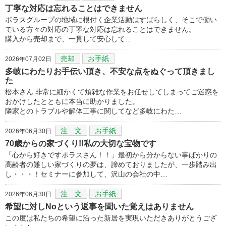
丁寧な対応は忘れることはできません
ポラスグループの地域に根付く企業活動はすばらしく、そこで働い
ている方々の対応の丁寧な対応は忘れることはできません。
購入から売却まで、一貫して安心して…
売却
お手紙
2026年07月02日
多岐にわたりお手伝い頂き、不安な点をぬぐって頂きまし
た
松本さん 非常に細かくて煩雑な作業をお任せしてしまってご迷惑を
おかけしたとともに本当に助かりました。
隣家とのトラブルや解体工事に関してなど多岐にわた…
注 文
お手紙
2026年06月30日
70歳からの家づくり!!私の大切な宝物です
「心から好きですポラスさん！！」最初から分からない事ばかりの
高齢者の難しい家づくりの夢は、諦めておりましたが、一歩踏み出
し・・・！セミナーに参加して、沢山の会社の中…
注 文
お手紙
2026年06月30日
希望に対しNoという返事を聞いた覚えはありません
この度は私たちの希望に沿った新居を実現いただきありがとうござ