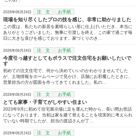
注 文
お手紙
2026年06月24日
現場を知り尽くしたプロの技を感じ、非常に助かりました
この度は、私たちの新居を素晴らしい形に仕上げいただき、本当に
ありがとうございました。無事に引渡しを終え、この家で過ごす毎
日に大きな喜びを感じております。家づくりのき…
注 文
お手紙
2026年06月24日
今度引っ越すとしてもポラスで注文住宅をお願いしたいで
す
初めての注文住宅で、何から決めていいのかわかりませんでした
が、土地情報をホームページで見かけ、店舗にお邪魔したときに、
営業担当の方が図面を作ってきてくれました。私の…
注 文
お手紙
2026年06月24日
とても家事・子育てがしやすい住まい
2023年9月に初めて住宅展示場に足を運んだ時から、長い間お世話
になっております。当初は家を建て替えることを現実的に考えられ
ていない時期でしたが、担当の渡辺さんが丁…
注 文
お手紙
2026年06月24日