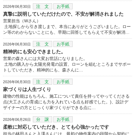
注 文
お手紙
2026年06月30日
真摯に説明していただけたので、不安が解消されました
営業担当（Wさん）
土地探しから引き渡しまで、本当にありがとうございました。ロー
ン等のわからないことにも、早期に回答してもらえて不安が解消…
注 文
お手紙
2026年06月30日
精神的にも安心できました。
営業の森さんには大変お世話になりました。
土地の購入から太陽光発電の設置、ローンを組むところまでサポー
トしていただき、精神的にも、森さんに…
注 文
お手紙
2026年06月30日
家づくりは人生づくり
建物の性能はもちろん、施工について責任を持ってやってくださる
点(大工さんの育成にも力を入れている点も好感でした。)、設計デ
ザイナーの方とじっくり家づくりができる点に…
分 譲
お手紙
2026年06月26日
柔軟に対応していただき、とても心強かったです
担当の林田さんと入澤さんには、最初の物件案内の段階から契約に