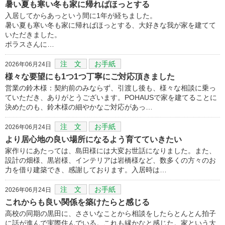
暑い夏も寒い冬も家に帰ればほっとする
入居してからあっという間に1年が経ちました。
暑い夏も寒い冬も家に帰ればほっとする、大好きな我が家を建てて
いただきました。
ポラスさんに…
注 文
お手紙
2026年06月24日
様々な要望にも1つ1つ丁寧にご対応頂きました
営業の鈴木様：契約前のみならず、引渡し後も、様々な相談に乗っ
ていただき、ありがとうございます。POHAUSで家を建てることに
決めたのも、鈴木様の細やかなご対応があっ…
注 文
お手紙
2026年06月24日
より居心地の良い場所になるよう育てていきたい
家作りにあたっては、島田様には大変お世話になりました。また、
設計の畑様、黒岩様、インテリアは岩橋様など、数多くの方々のお
力を借り建築でき、感謝しております。入居時は…
注 文
お手紙
2026年06月24日
これからも良い関係を築けたらと感じる
高校の同期の黒田に、ささいなことから相談をしたらとんとん拍子
に話が進んで実際住んでいる。これも縁かなと感じた。家という大