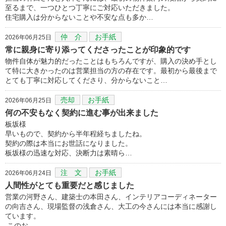
至るまで、一つひとつ丁寧にご対応いただきました。
住宅購入は分からないことや不安な点も多か…
仲 介
お手紙
2026年06月25日
常に親身に寄り添ってくださったことが印象的です
物件自体が魅力的だったことはもちろんですが、購入の決め手とし
て特に大きかったのは営業担当の方の存在です。最初から最後まで
とても丁寧に対応してくださり、分からないこと…
売却
お手紙
2026年06月25日
何の不安もなく契約に進む事が出来ました
板坂様
早いもので、契約から半年程経ちましたね。
契約の際は本当にお世話になりました。
板坂様の迅速な対応、決断力は素晴ら…
注 文
お手紙
2026年06月24日
人間性がとても重要だと感じました
営業の河野さん、建築士の本田さん、インテリアコーディネーター
の向吉さん、現場監督の浅倉さん、大工の今さんには本当に感謝し
ています。
このお…