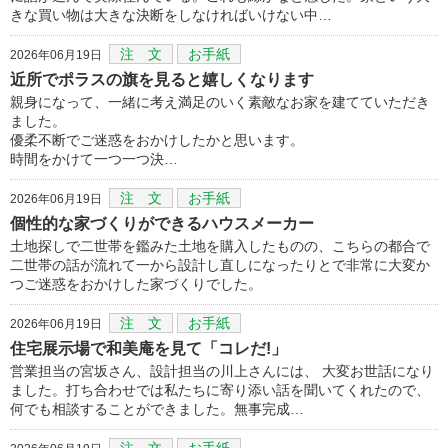
きな買い物は大きな決断をしなければいけない中…
注 文
お手紙
2026年06月19日
近所でポラスの旗を見ると嬉しくなります
親身になって、一緒に考え満足のいく素敵なお家を建てていただき
ました。
優柔不断でご迷惑をおかけしたかと思います。
時間をかけて一つ一つ決…
注 文
お手紙
2026年06月19日
個性的な家づくりができるハウスメーカー
土地探しで二世帯を鑑みた土地を購入したものの、こちらの都合で
二世帯の話が流れて一から設計し直しになったりとで非常に大変か
つご迷惑をおかけした家づくりでした。
注 文
お手紙
2026年06月19日
住宅展示場で和美庵を見て「コレだ!」
営業担当の宮坂さん、設計担当の川上さんには、 大変お世話になり
ました。打ち合わせでは私たちに寄り添い話を聞いてくれたので、
何でも相談することができました。無事完成…
注 文
お手紙