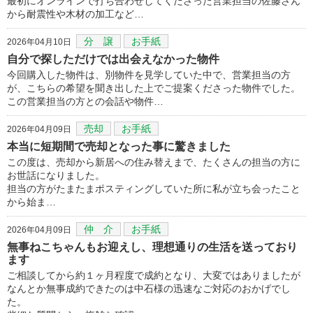
最初にオンラインで打ち合わせしてくださった営業担当の佐藤さん
から耐震性や木材の加工など…
分 譲
お手紙
2026年04月10日
自分で探しただけでは出会えなかった物件
今回購入した物件は、別物件を見学していた中で、営業担当の方
が、こちらの希望を聞き出した上でご提案くださった物件でした。
この営業担当の方との会話や物件…
売却
お手紙
2026年04月09日
本当に短期間で売却となった事に驚きました
この度は、売却から新居への住み替えまで、たくさんの担当の方に
お世話になりました。
担当の方がたまたまポスティングしていた所に私が立ち会ったこと
から始ま…
仲 介
お手紙
2026年04月09日
無事ねこちゃんもお迎えし、理想通りの生活を送っており
ます
ご相談してから約１ヶ月程度で成約となり、大変ではありましたが
なんとか無事成約できたのは中石様の迅速なご対応のおかげでし
た。