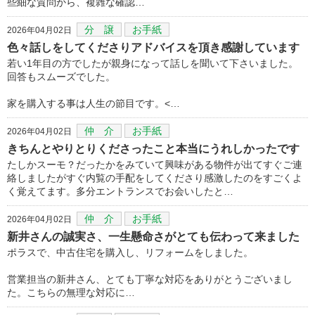
些細な質問から、複雑な確認…
分 譲
お手紙
2026年04月02日
色々話しをしてくださりアドバイスを頂き感謝しています
若い1年目の方でしたが親身になって話しを聞いて下さいました。
回答もスムーズでした。
家を購入する事は人生の節目です。<…
仲 介
お手紙
2026年04月02日
きちんとやりとりくださったこと本当にうれしかったです
たしかスーモ？だったかをみていて興味がある物件が出てすぐご連
絡しましたがすぐ内覧の手配をしてくださり感激したのをすごくよ
く覚えてます。多分エントランスでお会いしたと…
仲 介
お手紙
2026年04月02日
新井さんの誠実さ、一生懸命さがとても伝わって来ました
ポラスで、中古住宅を購入し、リフォームをしました。
営業担当の新井さん、とても丁寧な対応をありがとうございまし
た。こちらの無理な対応に…