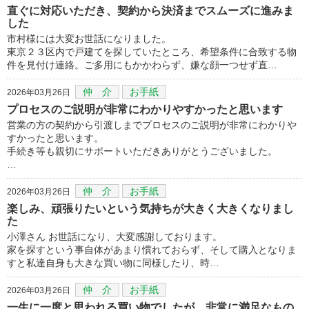
直ぐに対応いただき、契約から決済までスムーズに進みま
した
市村様には大変お世話になりました。
東京２３区内で戸建てを探していたところ、希望条件に合致する物
件を見付け連絡。ご多用にもかかわらず、嫌な顔一つせず直…
仲 介
お手紙
2026年03月26日
プロセスのご説明が非常にわかりやすかったと思います
営業の方の契約から引渡しまでプロセスのご説明が非常にわかりや
すかったと思います。
手続き等も親切にサポートいただきありがとうございました。
…
仲 介
お手紙
2026年03月26日
楽しみ、頑張りたいという気持ちが大きく大きくなりまし
た
小澤さん お世話になり、大変感謝しております。
家を探すという事自体があまり慣れておらず、そして購入となりま
すと私達自身も大きな買い物に同様したり、時…
仲 介
お手紙
2026年03月26日
一生に一度と思われる買い物でしたが、非常に満足なもの