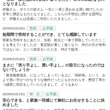
となりました
伊藤さん、ポラスの皆さん 一生に一度と思われる買い物でしたが、
非常に満足なものとなりました。こちらの不明点に関する質問な
ど、伊藤さんは迅速にご対応いただきました。<…
売却
お手紙
2026年03月26日
短期間で売却することができ、とても感謝しています
実家を売却するにあたり、当初、処分と一体で買取していただくこ
とを考えていましたが、査定額が著しく低くなり、仲介の方が有利
ではないか、という助言をいただき、仲介で販売…
売却
お手紙
2026年03月26日
まさに「売り手よし、買い手よし」の取引になったのでは
ないでしょうか
「接道義務違反」になってしまっている上に「傾斜地」という、お
よそ買い手がつかなそうな物件だったにもかかわらず、懇切丁寧か
つ誠実に対応をしていただきまして、どうもあり…
仲 介
お手紙
2026年03月19日
安心できる、と家族一同感じて御社にお任せすることに決
めました