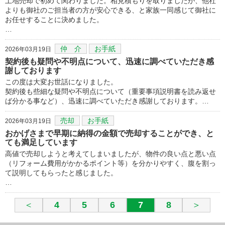
土地売却で初めて関わりました。相見積もりを取りましたが、他社
よりも御社のご担当者の方が安心できる、と家族一同感じて御社に
お任せすることに決めました。
…
仲 介
お手紙
2026年03月19日
契約後も疑問や不明点について、迅速に調べていただき感
謝しております
この度は大変お世話になりました。
契約後も些細な疑問や不明点について（重要事項説明書を読み返せ
ば分かる事など）、迅速に調べていただき感謝しております。…
売却
お手紙
2026年03月19日
おかげさまで早期に納得の金額で売却することができ、と
ても満足しています
高値で売却しようと考えてしまいましたが、物件の良い点と悪い点
（リフォーム費用がかかるポイント等）を分かりやすく、腹を割っ
て説明してもらったと感じました。
…
＜
4
5
6
7
8
＞