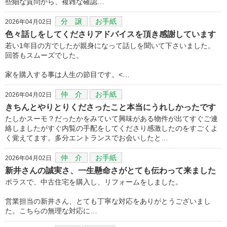
些細な質問から、複雑な確認…
分 譲
お手紙
2026年04月02日
色々話しをしてくださりアドバイスを頂き感謝しています
若い1年目の方でしたが親身になって話しを聞いて下さいました。
回答もスムーズでした。
家を購入する事は人生の節目です。<…
仲 介
お手紙
2026年04月02日
きちんとやりとりくださったこと本当にうれしかったです
たしかスーモ？だったかをみていて興味がある物件が出てすぐご連
絡しましたがすぐ内覧の手配をしてくださり感激したのをすごくよ
く覚えてます。多分エントランスでお会いしたと…
仲 介
お手紙
2026年04月02日
新井さんの誠実さ、一生懸命さがとても伝わって来ました
ポラスで、中古住宅を購入し、リフォームをしました。
営業担当の新井さん、とても丁寧な対応をありがとうございまし
た。こちらの無理な対応に…