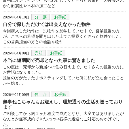
最初にオンラインで打ち合わせしてくださった営業担当の佐藤さん
から耐震性や木材の加工など…
分 譲
お手紙
2026年04月10日
自分で探しただけでは出会えなかった物件
今回購入した物件は、別物件を見学していた中で、営業担当の方
が、こちらの希望を聞き出した上でご提案くださった物件でした。
この営業担当の方との会話や物件…
売却
お手紙
2026年04月09日
本当に短期間で売却となった事に驚きました
この度は、売却から新居への住み替えまで、たくさんの担当の方に
お世話になりました。
担当の方がたまたまポスティングしていた所に私が立ち会ったこと
から始ま…
仲 介
お手紙
2026年04月09日
無事ねこちゃんもお迎えし、理想通りの生活を送っており
ます
ご相談してから約１ヶ月程度で成約となり、大変ではありましたが
なんとか無事成約できたのは中石様の迅速なご対応のおかげでし
た。