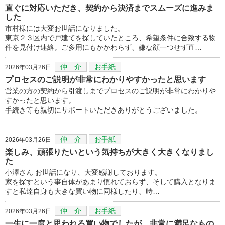
直ぐに対応いただき、契約から決済までスムーズに進みま
した
市村様には大変お世話になりました。
東京２３区内で戸建てを探していたところ、希望条件に合致する物
件を見付け連絡。ご多用にもかかわらず、嫌な顔一つせず直…
仲 介
お手紙
2026年03月26日
プロセスのご説明が非常にわかりやすかったと思います
営業の方の契約から引渡しまでプロセスのご説明が非常にわかりや
すかったと思います。
手続き等も親切にサポートいただきありがとうございました。
…
仲 介
お手紙
2026年03月26日
楽しみ、頑張りたいという気持ちが大きく大きくなりまし
た
小澤さん お世話になり、大変感謝しております。
家を探すという事自体があまり慣れておらず、そして購入となりま
すと私達自身も大きな買い物に同様したり、時…
仲 介
お手紙
2026年03月26日
一生に一度と思われる買い物でしたが、非常に満足なもの