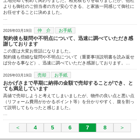
土地売却で初めて関わりました。相見積もりを取りましたが、他社
よりも御社のご担当者の方が安心できる、と家族一同感じて御社に
お任せすることに決めました。
…
仲 介
お手紙
2026年03月19日
契約後も疑問や不明点について、迅速に調べていただき感
謝しております
この度は大変お世話になりました。
契約後も些細な疑問や不明点について（重要事項説明書を読み返せ
ば分かる事など）、迅速に調べていただき感謝しております。…
売却
お手紙
2026年03月19日
おかげさまで早期に納得の金額で売却することができ、と
ても満足しています
高値で売却しようと考えてしまいましたが、物件の良い点と悪い点
（リフォーム費用がかかるポイント等）を分かりやすく、腹を割っ
て説明してもらったと感じました。
…
＜
4
5
6
7
8
＞