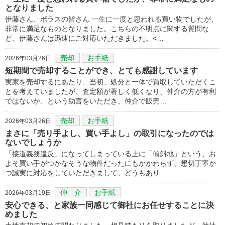
となりました
伊藤さん、ポラスの皆さん 一生に一度と思われる買い物でしたが、
非常に満足なものとなりました。こちらの不明点に関する質問な
ど、伊藤さんは迅速にご対応いただきました。<…
売却
お手紙
2026年03月26日
短期間で売却することができ、とても感謝しています
実家を売却するにあたり、当初、処分と一体で買取していただくこ
とを考えていましたが、査定額が著しく低くなり、仲介の方が有利
ではないか、という助言をいただき、仲介で販売…
売却
お手紙
2026年03月26日
まさに「売り手よし、買い手よし」の取引になったのでは
ないでしょうか
「接道義務違反」になってしまっている上に「傾斜地」という、お
よそ買い手がつかなそうな物件だったにもかかわらず、懇切丁寧か
つ誠実に対応をしていただきまして、どうもあり…
仲 介
お手紙
2026年03月19日
安心できる、と家族一同感じて御社にお任せすることに決
めました