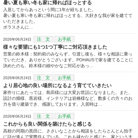
暑い夏も寒い冬も家に帰ればほっとする
入居してからあっという間に1年が経ちました。
暑い夏も寒い冬も家に帰ればほっとする、大好きな我が家を建てて
いただきました。
ポラスさんに…
注 文
お手紙
2026年06月24日
様々な要望にも1つ1つ丁寧にご対応頂きました
営業の鈴木様：契約前のみならず、引渡し後も、様々な相談に乗っ
ていただき、ありがとうございます。POHAUSで家を建てることに
決めたのも、鈴木様の細やかなご対応があっ…
注 文
お手紙
2026年06月24日
より居心地の良い場所になるよう育てていきたい
家作りにあたっては、島田様には大変お世話になりました。また、
設計の畑様、黒岩様、インテリアは岩橋様など、数多くの方々のお
力を借り建築でき、感謝しております。入居時は…
注 文
お手紙
2026年06月24日
これからも良い関係を築けたらと感じる
高校の同期の黒田に、ささいなことから相談をしたらとんとん拍子
に話が進んで実際住んでいる。これも縁かなと感じた。家という大