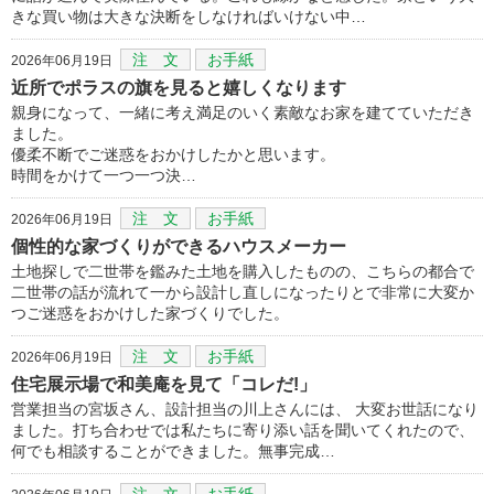
きな買い物は大きな決断をしなければいけない中…
注 文
お手紙
2026年06月19日
近所でポラスの旗を見ると嬉しくなります
親身になって、一緒に考え満足のいく素敵なお家を建てていただき
ました。
優柔不断でご迷惑をおかけしたかと思います。
時間をかけて一つ一つ決…
注 文
お手紙
2026年06月19日
個性的な家づくりができるハウスメーカー
土地探しで二世帯を鑑みた土地を購入したものの、こちらの都合で
二世帯の話が流れて一から設計し直しになったりとで非常に大変か
つご迷惑をおかけした家づくりでした。
注 文
お手紙
2026年06月19日
住宅展示場で和美庵を見て「コレだ!」
営業担当の宮坂さん、設計担当の川上さんには、 大変お世話になり
ました。打ち合わせでは私たちに寄り添い話を聞いてくれたので、
何でも相談することができました。無事完成…
注 文
お手紙