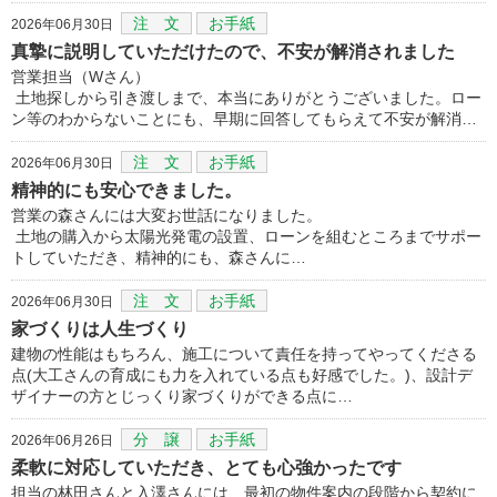
注 文
お手紙
2026年06月30日
真摯に説明していただけたので、不安が解消されました
営業担当（Wさん）
土地探しから引き渡しまで、本当にありがとうございました。ロー
ン等のわからないことにも、早期に回答してもらえて不安が解消…
注 文
お手紙
2026年06月30日
精神的にも安心できました。
営業の森さんには大変お世話になりました。
土地の購入から太陽光発電の設置、ローンを組むところまでサポー
トしていただき、精神的にも、森さんに…
注 文
お手紙
2026年06月30日
家づくりは人生づくり
建物の性能はもちろん、施工について責任を持ってやってくださる
点(大工さんの育成にも力を入れている点も好感でした。)、設計デ
ザイナーの方とじっくり家づくりができる点に…
分 譲
お手紙
2026年06月26日
柔軟に対応していただき、とても心強かったです
担当の林田さんと入澤さんには、最初の物件案内の段階から契約に