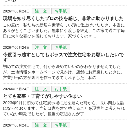
注 文
お手紙
2026年06月24日
現場を知り尽くしたプロの技を感じ、非常に助かりました
この度は、私たちの新居を素晴らしい形に仕上げいただき、本当に
ありがとうございました。無事に引渡しを終え、この家で過ごす毎
日に大きな喜びを感じております。家づくりのき…
注 文
お手紙
2026年06月24日
今度引っ越すとしてもポラスで注文住宅をお願いしたいで
す
初めての注文住宅で、何から決めていいのかわかりませんでした
が、土地情報をホームページで見かけ、店舗にお邪魔したときに、
営業担当の方が図面を作ってきてくれました。私の…
注 文
お手紙
2026年06月24日
とても家事・子育てがしやすい住まい
2023年9月に初めて住宅展示場に足を運んだ時から、長い間お世話
になっております。当初は家を建て替えることを現実的に考えられ
ていない時期でしたが、担当の渡辺さんが丁…
注 文
お手紙
2026年06月24日