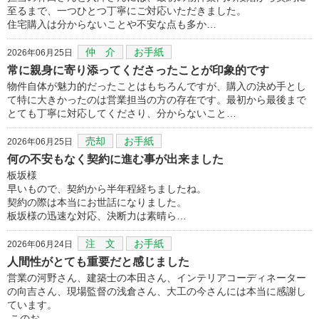
至るまで、一つひとつ丁寧にご対応いただきました。
住宅購入は分からないことや不安な点も多か…
仲 介
お手紙
2026年06月25日
常に親身に寄り添ってくださったことが印象的です
物件自体が魅力的だったことはもちろんですが、購入の決め手とし
て特に大きかったのは営業担当の方の存在です。最初から最後まで
とても丁寧に対応してくださり、分からないこと…
売却
お手紙
2026年06月25日
何の不安もなく契約に進む事が出来ました
板坂様
早いもので、契約から半年程経ちましたね。
契約の際は本当にお世話になりました。
板坂様の迅速な対応、決断力は素晴ら…
注 文
お手紙
2026年06月24日
人間性がとても重要だと感じました
営業の河野さん、建築士の本田さん、インテリアコーディネーター
の向吉さん、現場監督の浅倉さん、大工の今さんには本当に感謝し
ています。
このお…