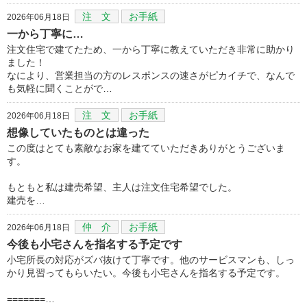
注 文
お手紙
2026年06月18日
一から丁寧に…
注文住宅で建てたため、一から丁寧に教えていただき非常に助かり
ました！
なにより、営業担当の方のレスポンスの速さがピカイチで、なんで
も気軽に聞くことがで…
注 文
お手紙
2026年06月18日
想像していたものとは違った
この度はとても素敵なお家を建てていただきありがとうございま
す。
もともと私は建売希望、主人は注文住宅希望でした。
建売を…
仲 介
お手紙
2026年06月18日
今後も小宅さんを指名する予定です
小宅所長の対応がズバ抜けて丁寧です。他のサービスマンも、しっ
かり見習ってもらいたい。今後も小宅さんを指名する予定です。
=======…