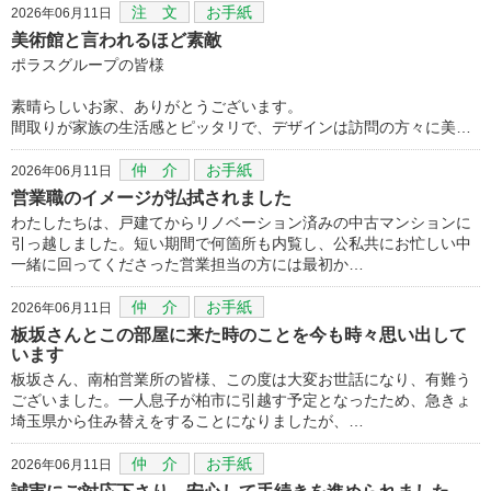
注 文
お手紙
2026年06月11日
美術館と言われるほど素敵
ポラスグループの皆様
素晴らしいお家、ありがとうございます。
間取りが家族の生活感とピッタリで、デザインは訪問の方々に美…
仲 介
お手紙
2026年06月11日
営業職のイメージが払拭されました
わたしたちは、戸建てからリノベーション済みの中古マンションに
引っ越しました。短い期間で何箇所も内覧し、公私共にお忙しい中
一緒に回ってくださった営業担当の方には最初か…
仲 介
お手紙
2026年06月11日
板坂さんとこの部屋に来た時のことを今も時々思い出して
います
板坂さん、南柏営業所の皆様、この度は大変お世話になり、有難う
ございました。一人息子が柏市に引越す予定となったため、急きょ
埼玉県から住み替えをすることになりましたが、…
仲 介
お手紙
2026年06月11日