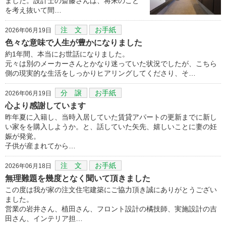
ました。設計士の斎藤さんは、将来のこと
を考え抜いて間…
注 文
お手紙
2026年06月19日
色々な意味で人生が豊かになりました
約1年間、本当にお世話になりました。
元々は別のメーカーさんとかなり迷っていた状況でしたが、こちら
側の現実的な生活をしっかりヒアリングしてくださり、そ…
分 譲
お手紙
2026年06月19日
心より感謝しています
昨年夏に入籍し、当時入居していた賃貸アパートの更新までに新し
い家をを購入しようか。と、話していた矢先、嬉しいことに妻の妊
娠が発覚。
子供が産まれてから…
注 文
お手紙
2026年06月18日
無理難題を幾度となく聞いて頂きました
この度は我が家の注文住宅建築にご協力頂き誠にありがとうござい
ました。
営業の岩井さん、植田さん、フロント設計の橘技師、実施設計の吉
田さん、インテリア担…