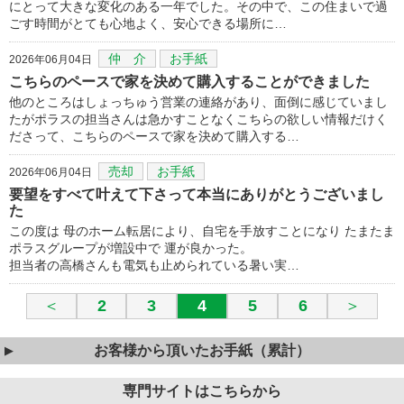
にとって大きな変化のある一年でした。その中で、この住まいで過
ごす時間がとても心地よく、安心できる場所に…
仲 介
お手紙
2026年06月04日
こちらのペースで家を決めて購入することができました
他のところはしょっちゅう営業の連絡があり、面倒に感じていまし
たがポラスの担当さんは急かすことなくこちらの欲しい情報だけく
ださって、こちらのペースで家を決めて購入する…
売却
お手紙
2026年06月04日
要望をすべて叶えて下さって本当にありがとうございまし
た
この度は 母のホーム転居により、自宅を手放すことになり たまたま
ポラスグループが増設中で 運が良かった。
担当者の高橋さんも電気も止められている暑い実…
＜
2
3
4
5
6
＞
お客様から頂いたお手紙（累計）
専門サイトはこちらから