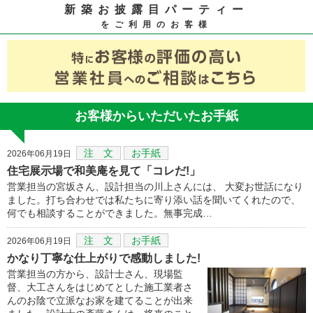
新築お披露目パーティー
をご利用のお客様
お客様からいただいたお手紙
注 文
お手紙
2026年06月19日
住宅展示場で和美庵を見て「コレだ!」
営業担当の宮坂さん、設計担当の川上さんには、 大変お世話になり
ました。打ち合わせでは私たちに寄り添い話を聞いてくれたので、
何でも相談することができました。無事完成…
注 文
お手紙
2026年06月19日
かなり丁寧な仕上がりで感動しました!
営業担当の方から、設計士さん、現場監
督、大工さんをはじめてとした施工業者さ
んのお陰で立派なお家を建てることが出来