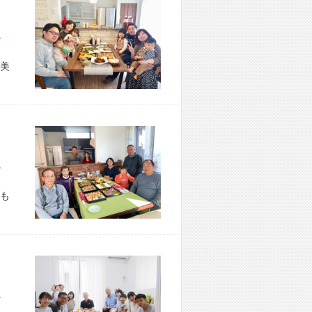
市 S様宅
美
市 T様宅
も
市 M様宅