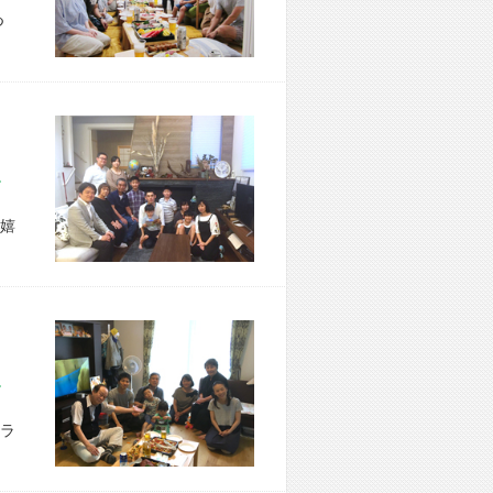
つ
区 Y様宅
嬉
市 M様宅
ラ