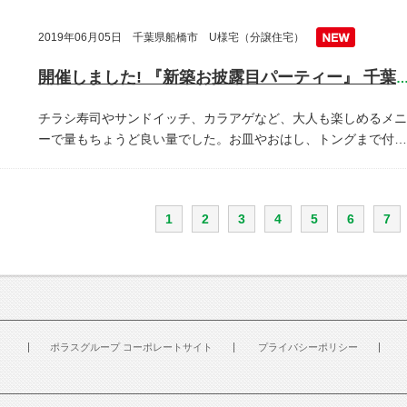
2019年06月05日 千葉県船橋市 U様宅（分譲住宅）
開催しました! 『新築お披露目パーティー』 千葉県船橋
チラシ寿司やサンドイッチ、カラアゲなど、大人も楽しめるメニ
ーで量もちょうど良い量でした。お皿やおはし、トングまで付…
1
2
3
4
5
6
7
ポラスグループ コーポレートサイト
プライバシーポリシー