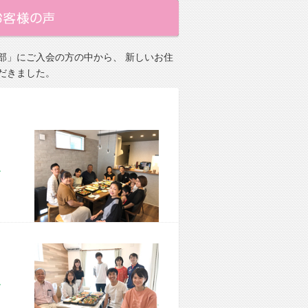
部」にご入会の方の中から、 新しいお住
だきました。
市 M様宅
市 M様宅