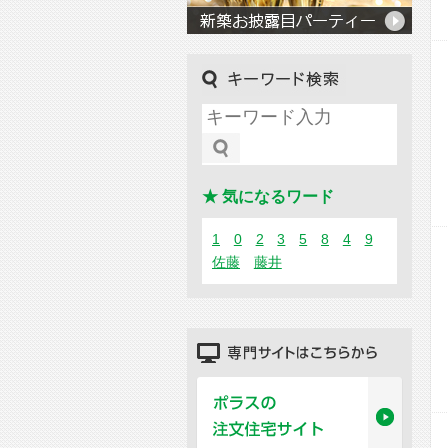
キーワード検索
★ 気になるワード
1
0
2
3
5
8
4
9
佐藤
藤井
専門サイトはこちらから