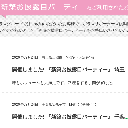
ラスグループではご成約いただいたお客様で「ポラスサポーターズ倶楽
いでのお祝いとして「新築お披露目パーティー」をお手伝いさせていた
2020年09月24日 埼玉県三郷市 M様宅（分譲住宅）
開催しました! 『新築お披露目パーティー』 埼玉県三郷
味もボリュームも大満足です。料理をする手間が省けた。…
2020年08月24日 千葉県我孫子市 M様宅（分譲住宅）
開催しました! 『新築お披露目パーティー』 千葉県我孫子