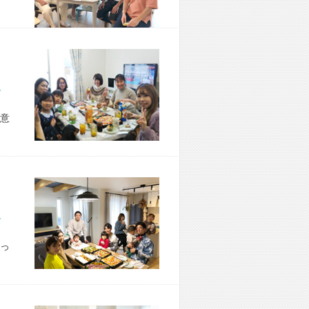
市 H様宅
意
市 S様宅
っ