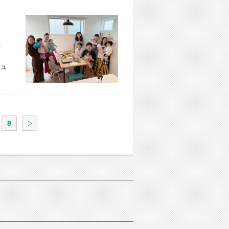
市 U様宅
ュ
8