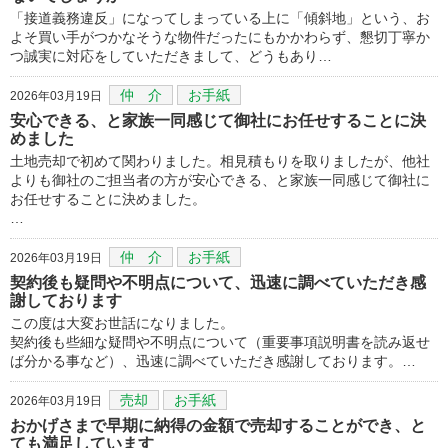
「接道義務違反」になってしまっている上に「傾斜地」という、お
よそ買い手がつかなそうな物件だったにもかかわらず、懇切丁寧か
つ誠実に対応をしていただきまして、どうもあり…
仲 介
お手紙
2026年03月19日
安心できる、と家族一同感じて御社にお任せすることに決
めました
土地売却で初めて関わりました。相見積もりを取りましたが、他社
よりも御社のご担当者の方が安心できる、と家族一同感じて御社に
お任せすることに決めました。
…
仲 介
お手紙
2026年03月19日
契約後も疑問や不明点について、迅速に調べていただき感
謝しております
この度は大変お世話になりました。
契約後も些細な疑問や不明点について（重要事項説明書を読み返せ
ば分かる事など）、迅速に調べていただき感謝しております。…
売却
お手紙
2026年03月19日
おかげさまで早期に納得の金額で売却することができ、と
ても満足しています