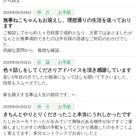
から始ま…
仲 介
お手紙
2026年04月09日
無事ねこちゃんもお迎えし、理想通りの生活を送っており
ます
ご相談してから約１ヶ月程度で成約となり、大変ではありましたが
なんとか無事成約できたのは中石様の迅速なご対応のおかげでし
た。
些細な質問から、複雑な確認…
分 譲
お手紙
2026年04月02日
色々話しをしてくださりアドバイスを頂き感謝しています
若い1年目の方でしたが親身になって話しを聞いて下さいました。
回答もスムーズでした。
家を購入する事は人生の節目です。<…
仲 介
お手紙
2026年04月02日
きちんとやりとりくださったこと本当にうれしかったです
たしかスーモ？だったかをみていて興味がある物件が出てすぐご連
絡しましたがすぐ内覧の手配をしてくださり感激したのをすごくよ
く覚えてます。多分エントランスでお会いしたと…