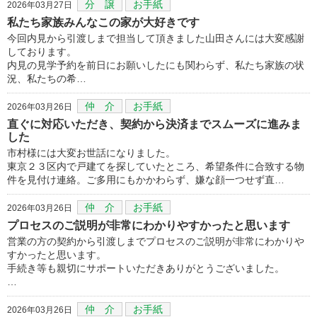
分 譲
お手紙
2026年03月27日
私たち家族みんなこの家が大好きです
今回内見から引渡しまで担当して頂きました山田さんには大変感謝
しております。
内見の見学予約を前日にお願いしたにも関わらず、私たち家族の状
況、私たちの希…
仲 介
お手紙
2026年03月26日
直ぐに対応いただき、契約から決済までスムーズに進みま
した
市村様には大変お世話になりました。
東京２３区内で戸建てを探していたところ、希望条件に合致する物
件を見付け連絡。ご多用にもかかわらず、嫌な顔一つせず直…
仲 介
お手紙
2026年03月26日
プロセスのご説明が非常にわかりやすかったと思います
営業の方の契約から引渡しまでプロセスのご説明が非常にわかりや
すかったと思います。
手続き等も親切にサポートいただきありがとうございました。
…
仲 介
お手紙
2026年03月26日