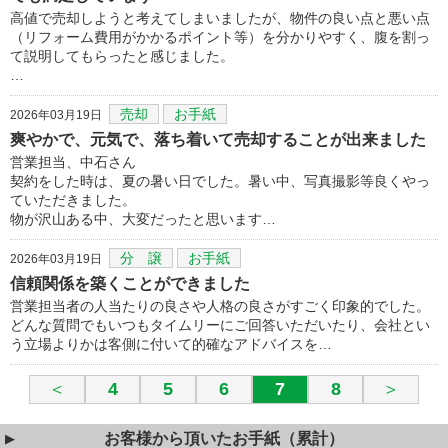
高値で売却しようと考えてしまいましたが、物件の良い点と悪い点
（リフォーム費用がかかるポイント等）を分かりやすく、腹を割っ
て説明してもらったと感じました。
…
売却
お手紙
2026年03月19日
爽やかで、元気で、落ち着いて売却することが出来ました
営業担当、中石さん
契約をした時は、夏の暑い日でした。暑い中、写真撮影等良くやっ
ていただきました。
物が沢山ある中、大変だったと思います…
分 譲
お手紙
2026年03月19日
信頼関係を築くことができました
営業担当者の人当たりの良さや人格の良さがすごく印象的でした。
どんな質問でもいつもタイムリーにご回答いただいたり、会社とい
う立場よりかは客側に付いて的確なアドバイスを…
＜
4
5
6
7
8
＞
お客様から頂いたお手紙（累計）