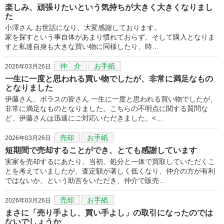
楽しみ、頑張りたいという気持ちが大きく大きくなりまし
た
小澤さん お世話になり、大変感謝しております。
家を探すという事自体があまり慣れておらず、そして購入となりま
すと私達自身も大きな買い物に同様したり、時…
仲 介
お手紙
2026年03月26日
一生に一度と思われる買い物でしたが、非常に満足なもの
となりました
伊藤さん、ポラスの皆さん 一生に一度と思われる買い物でしたが、
非常に満足なものとなりました。こちらの不明点に関する質問な
ど、伊藤さんは迅速にご対応いただきました。<…
売却
お手紙
2026年03月26日
短期間で売却することができ、とても感謝しています
実家を売却するにあたり、当初、処分と一体で買取していただくこ
とを考えていましたが、査定額が著しく低くなり、仲介の方が有利
ではないか、という助言をいただき、仲介で販売…
売却
お手紙
2026年03月26日
まさに「売り手よし、買い手よし」の取引になったのでは
ないでしょうか