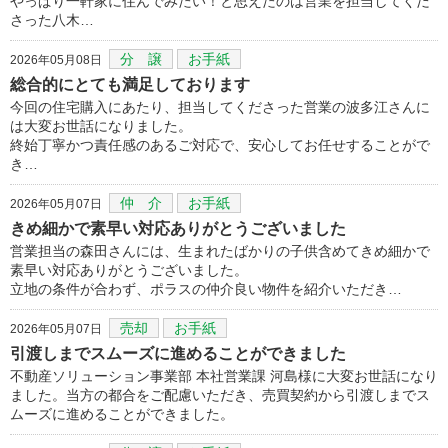
やっぱり一軒家に住んでみたい！と思えたのは営業を担当してくだ
さった八木…
分 譲
お手紙
2026年05月08日
総合的にとても満足しております
今回の住宅購入にあたり、担当してくださった営業の波多江さんに
は大変お世話になりました。
終始丁寧かつ責任感のあるご対応で、安心してお任せすることがで
き…
仲 介
お手紙
2026年05月07日
きめ細かで素早い対応ありがとうございました
営業担当の森田さんには、生まれたばかりの子供含めてきめ細かで
素早い対応ありがとうございました。
立地の条件が合わず、ポラスの仲介良い物件を紹介いただき…
売却
お手紙
2026年05月07日
引渡しまでスムーズに進めることができました
不動産ソリューション事業部 本社営業課 河島様に大変お世話になり
ました。当方の都合をご配慮いただき、売買契約から引渡しまでス
ムーズに進めることができました。