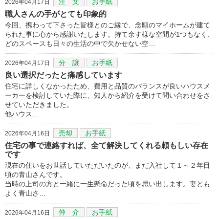
注 文
お手紙
2026年04月17日
職人さんの手がとても印象的
今回、携わって下さった皆様とのご縁で、念願のマイホームが建て
られた事に心から感謝いたします。持て余す様な空間が1つもなく、
どのスペースも日々の生活の中で欠かせない空…
分 譲
お手紙
2026年04月17日
良い選択だったと痛感しています
住宅に詳しくなかったため、費用と品質のバランスが良いハウスメ
ーカーを検討していた際に、知人から紹介を受けて問い合わせをさ
せていただきました。
他ハウス…
売却
お手紙
2026年04月16日
住宅の事で連絡すれば、全て解決してくれる頼もしい存在
です
現在の住いをお世話していただいたのが、まだ入社して１～２年目
頃の青山さんです。
当時の上司の方と一緒に一生懸命だった頃を思い出します。妻とも
よく青山さ…
仲 介
お手紙
2026年04月16日