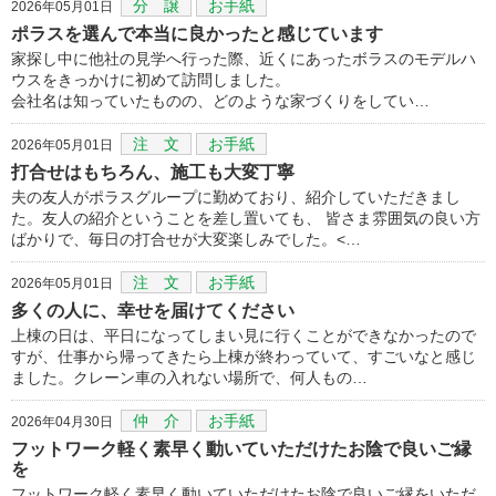
分 譲
お手紙
2026年05月01日
ポラスを選んで本当に良かったと感じています
家探し中に他社の見学へ行った際、近くにあったボラスのモデルハ
ウスをきっかけに初めて訪問しました。
会社名は知っていたものの、どのような家づくりをしてい…
注 文
お手紙
2026年05月01日
打合せはもちろん、施工も大変丁寧
夫の友人がポラスグループに勤めており、紹介していただきまし
た。友人の紹介ということを差し置いても、 皆さま雰囲気の良い方
ばかりで、毎日の打合せが大変楽しみでした。<…
注 文
お手紙
2026年05月01日
多くの人に、幸せを届けてください
上棟の日は、平日になってしまい見に行くことができなかったので
すが、仕事から帰ってきたら上棟が終わっていて、すごいなと感じ
ました。クレーン車の入れない場所で、何人もの…
仲 介
お手紙
2026年04月30日
フットワーク軽く素早く動いていただけたお陰で良いご縁
を
フットワーク軽く素早く動いていただけたお陰で良いご縁をいただ