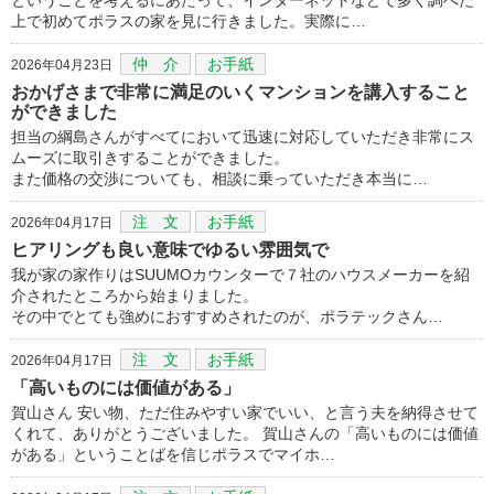
上で初めてポラスの家を見に行きました。実際に…
仲 介
お手紙
2026年04月23日
おかげさまで非常に満足のいくマンションを講入すること
ができました
担当の綱島さんがすべてにおいて迅速に対応していただき非常にス
ムーズに取引きすることができました。
また価格の交渉についても、相談に乗っていただき本当に…
注 文
お手紙
2026年04月17日
ヒアリングも良い意味でゆるい雰囲気で
我が家の家作りはSUUMOカウンターで７社のハウスメーカーを紹
介されたところから始まりました。
その中でとても強めにおすすめされたのが、ポラテックさん…
注 文
お手紙
2026年04月17日
「高いものには価値がある」
賀山さん 安い物、ただ住みやすい家でいい、と言う夫を納得させて
くれて、ありがとうございました。 賀山さんの「高いものには価値
がある」ということばを信じポラスでマイホ…