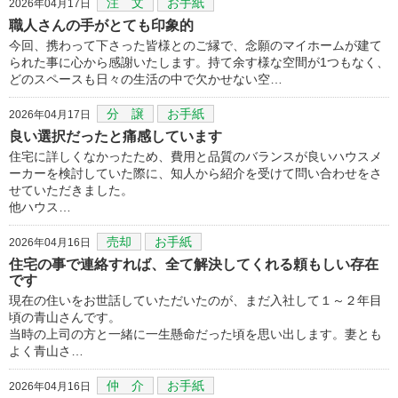
注 文
お手紙
2026年04月17日
職人さんの手がとても印象的
今回、携わって下さった皆様とのご縁で、念願のマイホームが建て
られた事に心から感謝いたします。持て余す様な空間が1つもなく、
どのスペースも日々の生活の中で欠かせない空…
分 譲
お手紙
2026年04月17日
良い選択だったと痛感しています
住宅に詳しくなかったため、費用と品質のバランスが良いハウスメ
ーカーを検討していた際に、知人から紹介を受けて問い合わせをさ
せていただきました。
他ハウス…
売却
お手紙
2026年04月16日
住宅の事で連絡すれば、全て解決してくれる頼もしい存在
です
現在の住いをお世話していただいたのが、まだ入社して１～２年目
頃の青山さんです。
当時の上司の方と一緒に一生懸命だった頃を思い出します。妻とも
よく青山さ…
仲 介
お手紙
2026年04月16日