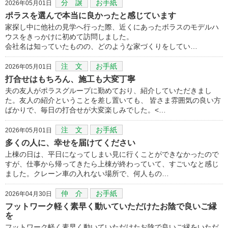
分 譲
お手紙
2026年05月01日
ポラスを選んで本当に良かったと感じています
家探し中に他社の見学へ行った際、近くにあったボラスのモデルハ
ウスをきっかけに初めて訪問しました。
会社名は知っていたものの、どのような家づくりをしてい…
注 文
お手紙
2026年05月01日
打合せはもちろん、施工も大変丁寧
夫の友人がポラスグループに勤めており、紹介していただきまし
た。友人の紹介ということを差し置いても、 皆さま雰囲気の良い方
ばかりで、毎日の打合せが大変楽しみでした。<…
注 文
お手紙
2026年05月01日
多くの人に、幸せを届けてください
上棟の日は、平日になってしまい見に行くことができなかったので
すが、仕事から帰ってきたら上棟が終わっていて、すごいなと感じ
ました。クレーン車の入れない場所で、何人もの…
仲 介
お手紙
2026年04月30日
フットワーク軽く素早く動いていただけたお陰で良いご縁
を
フットワーク軽く素早く動いていただけたお陰で良いご縁をいただ