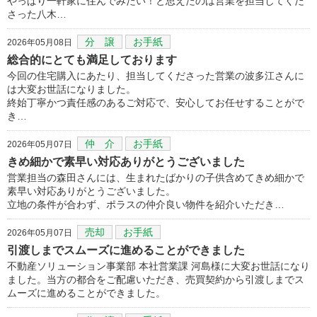
やっぱり一軒家に住んでみたい！と思えたのは営業を担当してくだ
さった八木…
分 譲
お手紙
2026年05月08日
総合的にとても満足しております
今回の住宅購入にあたり、担当してくださった営業の波多江さんに
は大変お世話になりました。
終始丁寧かつ責任感のあるご対応で、安心してお任せすることがで
き…
仲 介
お手紙
2026年05月07日
きめ細かで素早い対応ありがとうございました
営業担当の森田さんには、生まれたばかりの子供含めてきめ細かで
素早い対応ありがとうございました。
立地の条件が合わず、ポラスの仲介良い物件を紹介いただき…
売却
お手紙
2026年05月07日
引渡しまでスムーズに進めることができました
不動産ソリューション事業部 本社営業課 河島様に大変お世話になり
ました。当方の都合をご配慮いただき、売買契約から引渡しまでス
ムーズに進めることができました。