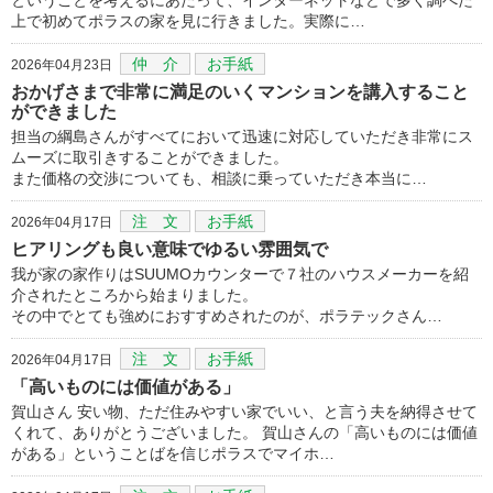
上で初めてポラスの家を見に行きました。実際に…
仲 介
お手紙
2026年04月23日
おかげさまで非常に満足のいくマンションを講入すること
ができました
担当の綱島さんがすべてにおいて迅速に対応していただき非常にス
ムーズに取引きすることができました。
また価格の交渉についても、相談に乗っていただき本当に…
注 文
お手紙
2026年04月17日
ヒアリングも良い意味でゆるい雰囲気で
我が家の家作りはSUUMOカウンターで７社のハウスメーカーを紹
介されたところから始まりました。
その中でとても強めにおすすめされたのが、ポラテックさん…
注 文
お手紙
2026年04月17日
「高いものには価値がある」
賀山さん 安い物、ただ住みやすい家でいい、と言う夫を納得させて
くれて、ありがとうございました。 賀山さんの「高いものには価値
がある」ということばを信じポラスでマイホ…