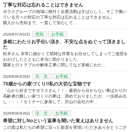
丁寧な対応は忘れることはできません
ポラスグループの地域に根付く企業活動はすばらしく、そこで働い
ている方々の対応の丁寧な対応は忘れることはできません。
購入から売却まで、一貫して安心して…
売却
お手紙
2026年07月02日
多岐にわたりお手伝い頂き、不安な点をぬぐって頂きまし
た
松本さん 非常に細かくて煩雑な作業をお任せしてしまってご迷惑を
おかけしたとともに本当に助かりました。
隣家とのトラブルや解体工事に関してなど多岐にわた…
注 文
お手紙
2026年06月30日
70歳からの家づくり!!私の大切な宝物です
「心から好きですポラスさん！！」最初から分からない事ばかりの
高齢者の難しい家づくりの夢は、諦めておりましたが、一歩踏み出
し・・・！セミナーに参加して、沢山の会社の中…
注 文
お手紙
2026年06月30日
希望に対しNoという返事を聞いた覚えはありません
この度は私たちの希望に沿った新居を実現いただきありがとうござ