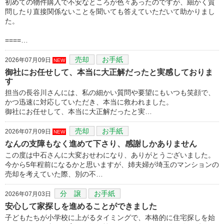
初めての物件購入で不安なところが色々あったのですが、細かく質
問したり直接関係ないことを聞いても答えていただいて助かりまし
た。
====…
売却
お手紙
2026年07月09日
NEW
御社にお任せして、本当に大正解だったと実感しておりま
す
担当の長谷川さんには、私の細かい質問や要望にもいつも笑顔で、
かつ迅速に対応していただき、本当に救われました。
御社にお任せして、本当に大正解だったと実…
売却
お手紙
2026年07月09日
NEW
なんの支障もなく進めて下さり、感謝しかありません
この度は中石さんに大変おせわになり、ありがとうございました。
今から5年程前になるかと思いますが、姉夫婦が埼玉のマンションの
売却を考えていた際、別の不…
分 譲
お手紙
2026年07月03日
安心して家探しを進めることができました
子どもたちが小学校に上がるタイミングで、本格的に住宅探しを始