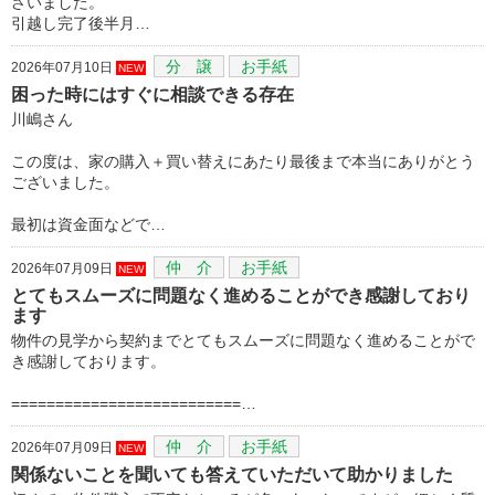
ざいました。
引越し完了後半月…
分 譲
お手紙
2026年07月10日
NEW
困った時にはすぐに相談できる存在
川嶋さん
この度は、家の購入＋買い替えにあたり最後まで本当にありがとう
ございました。
最初は資金面などで…
仲 介
お手紙
2026年07月09日
NEW
とてもスムーズに問題なく進めることができ感謝しており
ます
物件の見学から契約までとてもスムーズに問題なく進めることがで
き感謝しております。
==========================…
仲 介
お手紙
2026年07月09日
NEW
関係ないことを聞いても答えていただいて助かりました