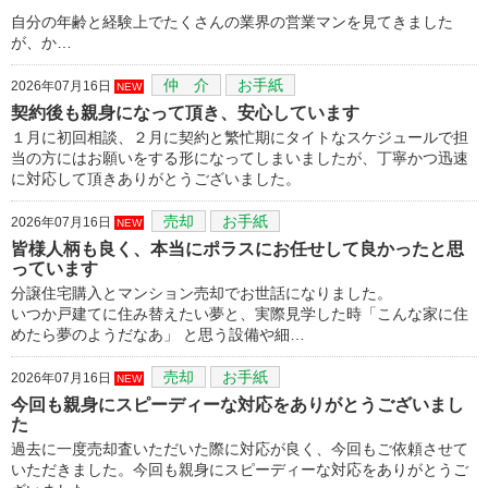
自分の年齢と経験上でたくさんの業界の営業マンを見てきました
が、か…
仲 介
お手紙
2026年07月16日
NEW
契約後も親身になって頂き、安心しています
１月に初回相談、２月に契約と繁忙期にタイトなスケジュールで担
当の方にはお願いをする形になってしまいましたが、丁寧かつ迅速
に対応して頂きありがとうございました。
売却
お手紙
2026年07月16日
NEW
皆様人柄も良く、本当にポラスにお任せして良かったと思
っています
分譲住宅購入とマンション売却でお世話になりました。
いつか戸建てに住み替えたい夢と、実際見学した時「こんな家に住
めたら夢のようだなあ」 と思う設備や細…
売却
お手紙
2026年07月16日
NEW
今回も親身にスピーディーな対応をありがとうございまし
た
過去に一度売却査いただいた際に対応が良く、今回もご依頼させて
いただきました。今回も親身にスピーディーな対応をありがとうご