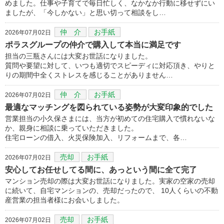
めました。仕事や子育てで毎日忙しく、なかなか行動に移せずにい
ましたが、「今しかない」と思い切って相談をし…
仲 介
お手紙
2026年07月02日
ポラスグループの仲介で購入して本当に満足です
担当の三瓶さんには大変お世話になりました。
質問や要望に対して、いつも適切でスピーディに対応頂き、やりと
りの期間中全くストレスを感じることがありません…
仲 介
お手紙
2026年07月02日
最適なマッチングを図られている姿勢が大変印象的でした
営業担当の小久保さまには、当方が初めての住宅購入で慣れないな
か、親身に相談に乗っていただきました。
住宅ローンの借入、火災保険加入、リフォームまで、各…
売却
お手紙
2026年07月02日
安心してお任せしてる間に、あっという間に全て完了
マンション売却の際は大変お世話になりました。実家の空家の売却
に続いて、自宅マンションの、売却だったので、 10人くらいの不動
産営業の担当者様にお会いしました。
売却
お手紙
2026年07月02日