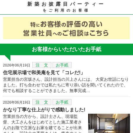
新築お披露目パーティー
をご利用のお客様
お客様からいただいたお手紙
注 文
お手紙
2026年06月19日
住宅展示場で和美庵を見て「コレだ!」
営業担当の宮坂さん、設計担当の川上さんには、 大変お世話になり
ました。打ち合わせでは私たちに寄り添い話を聞いてくれたので、
何でも相談することができました。無事完成…
注 文
お手紙
2026年06月19日
かなり丁寧な仕上がりで感動しました!
営業担当の方から、設計士さん、現場監
督、大工さんをはじめてとした施工業者さ
んのお陰で立派なお家を建てることが出来