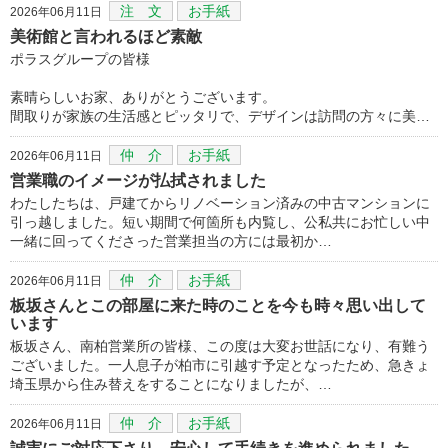
注 文
お手紙
2026年06月11日
美術館と言われるほど素敵
ポラスグループの皆様
素晴らしいお家、ありがとうございます。
間取りが家族の生活感とピッタリで、デザインは訪問の方々に美…
仲 介
お手紙
2026年06月11日
営業職のイメージが払拭されました
わたしたちは、戸建てからリノベーション済みの中古マンションに
引っ越しました。短い期間で何箇所も内覧し、公私共にお忙しい中
一緒に回ってくださった営業担当の方には最初か…
仲 介
お手紙
2026年06月11日
板坂さんとこの部屋に来た時のことを今も時々思い出して
います
板坂さん、南柏営業所の皆様、この度は大変お世話になり、有難う
ございました。一人息子が柏市に引越す予定となったため、急きょ
埼玉県から住み替えをすることになりましたが、…
仲 介
お手紙
2026年06月11日