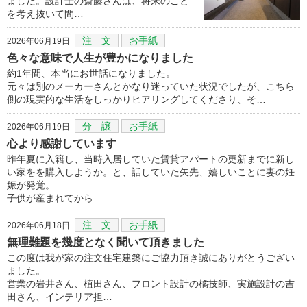
ました。設計士の斎藤さんは、将来のこと
を考え抜いて間…
注 文
お手紙
2026年06月19日
色々な意味で人生が豊かになりました
約1年間、本当にお世話になりました。
元々は別のメーカーさんとかなり迷っていた状況でしたが、こちら
側の現実的な生活をしっかりヒアリングしてくださり、そ…
分 譲
お手紙
2026年06月19日
心より感謝しています
昨年夏に入籍し、当時入居していた賃貸アパートの更新までに新し
い家をを購入しようか。と、話していた矢先、嬉しいことに妻の妊
娠が発覚。
子供が産まれてから…
注 文
お手紙
2026年06月18日
無理難題を幾度となく聞いて頂きました
この度は我が家の注文住宅建築にご協力頂き誠にありがとうござい
ました。
営業の岩井さん、植田さん、フロント設計の橘技師、実施設計の吉
田さん、インテリア担…