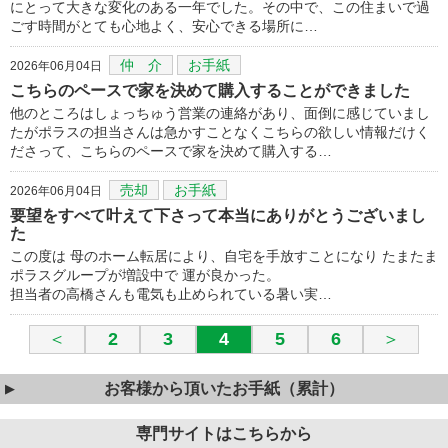
にとって大きな変化のある一年でした。その中で、この住まいで過
ごす時間がとても心地よく、安心できる場所に…
仲 介
お手紙
2026年06月04日
こちらのペースで家を決めて購入することができました
他のところはしょっちゅう営業の連絡があり、面倒に感じていまし
たがポラスの担当さんは急かすことなくこちらの欲しい情報だけく
ださって、こちらのペースで家を決めて購入する…
売却
お手紙
2026年06月04日
要望をすべて叶えて下さって本当にありがとうございまし
た
この度は 母のホーム転居により、自宅を手放すことになり たまたま
ポラスグループが増設中で 運が良かった。
担当者の高橋さんも電気も止められている暑い実…
＜
2
3
4
5
6
＞
お客様から頂いたお手紙（累計）
専門サイトはこちらから