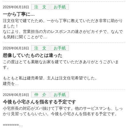
注 文
お手紙
2026年06月18日
一から丁寧に…
注文住宅で建てたため、一から丁寧に教えていただき非常に助かり
ました！
なにより、営業担当の方のレスポンスの速さがピカイチで、なんで
も気軽に聞くことがで…
注 文
お手紙
2026年06月18日
想像していたものとは違った
この度はとても素敵なお家を建てていただきありがとうございま
す。
もともと私は建売希望、主人は注文住宅希望でした。
建売を…
仲 介
お手紙
2026年06月18日
今後も小宅さんを指名する予定です
小宅所長の対応がズバ抜けて丁寧です。他のサービスマンも、しっ
かり見習ってもらいたい。今後も小宅さんを指名する予定です。
=======…