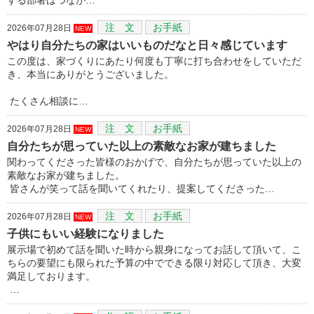
注 文
お手紙
2026年07月28日
NEW
やはり自分たちの家はいいものだなと日々感じています
この度は、家づくりにあたり何度も丁寧に打ち合わせをしていただ
き、本当にありがとうございました。
たくさん相談に…
注 文
お手紙
2026年07月28日
NEW
自分たちが思っていた以上の素敵なお家が建ちました
関わってくださった皆様のおかげで、自分たちが思っていた以上の
素敵なお家が建ちました。
皆さんが笑って話を聞いてくれたり、提案してくださった…
注 文
お手紙
2026年07月28日
NEW
子供にもいい経験になりました
展示場で初めて話を聞いた時から親身になってお話して頂いて、こ
ちらの要望にも限られた予算の中でできる限り対応して頂き、大変
満足しております。
…