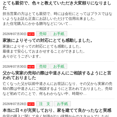
とても親切で、色々と教えていただき大変頼りになりまし
た
担当営業の方はとても親切で、時には会社にとってはプラスではな
いようなお話も正直にお話しいただけて信用出来ました。
また住宅購入にかかる贈与などについて…
売却
お手紙
2026年07月30日
NEW
家族によりそっての対応にとても感動しました。
家族によりそっての対応にとても感動しました。
最後まで安心しておまかせすることができました。
ありがとうございます。
売却
お手紙
2026年07月30日
NEW
父から実家の売却の際は中道さんにご相談するようにと言
われておりました
亡くなった父が以前中道さんにお世話になり、その父から実家の売
却の際は中道さんにご相談するようにと言われておりました。売却
など初めてのことで、何もわからない中、時期や…
注 文
お手紙
2026年07月28日
NEW
本当に日々が充実しており、家を建てて良かったなと実感
住宅の購入に関して全く知識がない状態からのスタートでしたが、