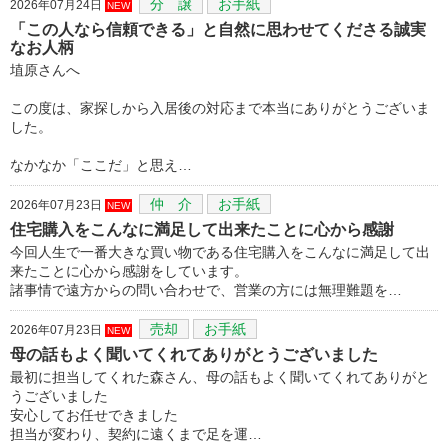
分 譲
お手紙
2026年07月24日
NEW
「この人なら信頼できる」と自然に思わせてくださる誠実
なお人柄
埴原さんへ
この度は、家探しから入居後の対応まで本当にありがとうございま
した。
なかなか「ここだ」と思え…
仲 介
お手紙
2026年07月23日
NEW
住宅購入をこんなに満足して出来たことに心から感謝
今回人生で一番大きな買い物である住宅購入をこんなに満足して出
来たことに心から感謝をしています。
諸事情で遠方からの問い合わせで、営業の方には無理難題を…
売却
お手紙
2026年07月23日
NEW
母の話もよく聞いてくれてありがとうございました
最初に担当してくれた森さん、母の話もよく聞いてくれてありがと
うございました
安心してお任せできました
担当が変わり、契約に遠くまで足を運…