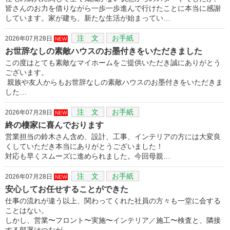
皆さんのお力を借りながら一歩一歩進んで行けたことに本当に感謝
しています。家が建ち、新たな生活が始まってい…
注 文
お手紙
2026年07月28日
NEW
お世辞なしの素敵ハウスのお墨付きをいただきました
この度はとても素敵なマイホームをご提供いただき誠にありがとう
ございます。
親族や友人からもお世辞なしの素敵ハウスのお墨付きをいただきま
した…
注 文
お手紙
2026年07月28日
NEW
終の棲家に喜んでおります
営業担当の鈴木さん含め、設計、工事、インテリアの方には大変良
くしていただき本当にありがとうございました！
対応も早くスムーズに進められました。今回母親…
注 文
お手紙
2026年07月28日
NEW
安心してお任せすることができた
仕事の流れが違う以上、関わってくれた社員の方々も一堂に会する
ことはない。
しかし、営業〜フロント〜実施〜インテリア／施工〜検査と、隣接
する部署はつなが…