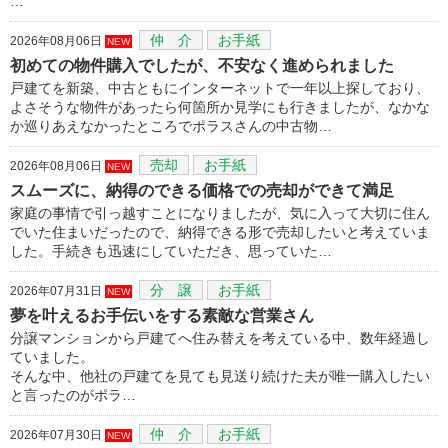
…
仲 介
お手紙
2026年08月06日
NEW
初めての物件購入でしたが、不安なく進められました
戸建てを新築、中古ともにインターネットで一年以上探しており、
よさそうな物件があったら何箇所か見学にも行きましたが、なかな
か巡りあえなかったところでポラスさんの中古物…
売却
お手紙
2026年08月06日
NEW
スムーズに、納得のできる価格での売却ができて満足
家庭の事情で引っ越すことになりましたが、気に入って大切に住ん
でいた住まいだったので、納得できる形で売却したいと考えていま
した。手続きも迅速にしていただき、思っていた…
分 譲
お手紙
2026年07月31日
NEW
夢を叶えるお手伝いをする素敵な営業さん
分譲マンションから戸建てへ住み替えを考えている中、数年経過し
ていました。
そんな中、他社の戸建てを見ても見送り続けた夫が唯一購入したい
と言ったのがポラ…
仲 介
お手紙
2026年07月30日
NEW